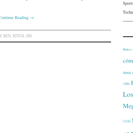
Sport
Techn
Continue Reading
→
I
,
NIETA
,
NOTICIA
,
UNA
Biden
(
cóm
detrás
(
(200)
Lo
Meg
(216)