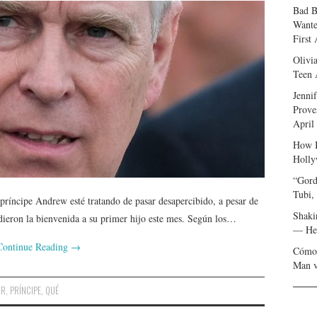
Bad B
Wante
First
Olivi
Teen 
Jenni
Prove
April
How I
Holly
“Gord
Tubi,
 príncipe Andrew esté tratando de pasar desapercibido, a pesar de
Shaki
e dieron la bienvenida a su primer hijo este mes. Según los…
— Her
Continue Reading
→
Cómo 
Man v
OR
,
PRÍNCIPE
,
QUÉ