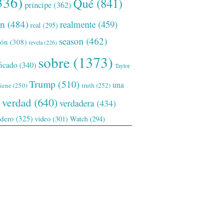
336)
Qué
(841)
príncipe
(362)
ón
(484)
realmente
(459)
real
(295)
season
(462)
ión
(308)
revela
(226)
sobre
(1373)
ficado
(340)
Taylor
Trump
(510)
una
tiene
(250)
truth
(252)
verdad
(640)
verdadera
(434)
adero
(325)
video
(301)
Watch
(294)