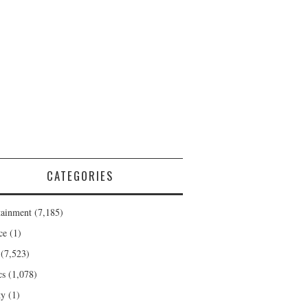
CATEGORIES
tainment
(7,185)
ce
(1)
(7,523)
cs
(1,078)
ty
(1)