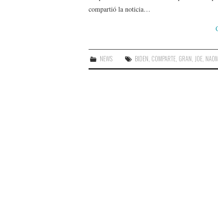
compartió la noticia…
NEWS
BIDEN
,
COMPARTE
,
GRAN
,
JOE
,
NAOM