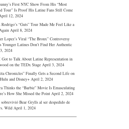
unny’s First NYC Show From His “Most
d Tour” Is Proof His Latine Fans Still Come
April 12, 2024
a Rodrigo’s “Guts” Tour Made Me Feel Like a
Again
April 8, 2024
fer Lopez’s Viral “The Bronx” Controversy
s Younger Latines Don’t Find Her Authentic
 3, 2024
 Got to Talk About Latine Representation in
wood on the TEDx Stage
April 3, 2024
ita Chronicles” Finally Gets a Second Life on
 Hulu and Disney+
April 2, 2024
ra Thinks the “Barbie” Movie Is Emasculating
e’s How She Missed the Point
April 2, 2024
sobrevivió Bear Grylls al ser despedido de
s. Wild
April 1, 2024