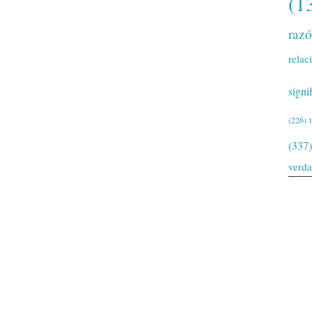
(1
raz
relac
signi
(226)
(337)
verd