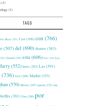
s
(1)
ology
(1)
TAGS
con
(766)
Cast
(306)
Black
(201)
194)
del
(690)
o
(507)
dentro
(383)
esta
(606)
221)
Donald
(209)
Este
(194)
Esto
Harry
(552)
Las
(391)
heres
(283)
s
(736)
Markle
(353)
love
(266)
han
(570)
Movies
(247)
muerte
(232)
más
por
Netflix
(381)
Para
(240)