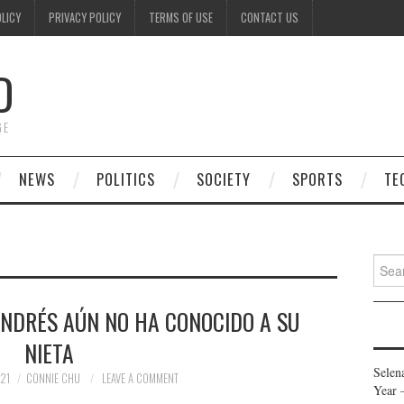
OLICY
PRIVACY POLICY
TERMS OF USE
CONTACT US
D
GE
NEWS
POLITICS
SOCIETY
SPORTS
TE
Searc
for:
ANDRÉS AÚN NO HA CONOCIDO A SU
NIETA
Selen
21
CONNIE CHU
LEAVE A COMMENT
Year 