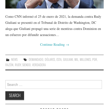
Como CNN informó el 25 de enero de 2021, la demanda contra Rudy
Giuliani se presentó en el Tribunal de Distrito de Washington, DC
alega que Giuliani propagó una serie de mentiras contra Dominion en
un esfuerzo por difundir acusaciones…
Continue Reading
→
NEWS
DEMANDADO
,
DÓLARES
,
ESTA
,
GIULIANI
,
MIL
,
MILLONES
,
POR
,
RAZÓN
,
RUDY
,
SIENDO
,
VERDADERA
Search
for: