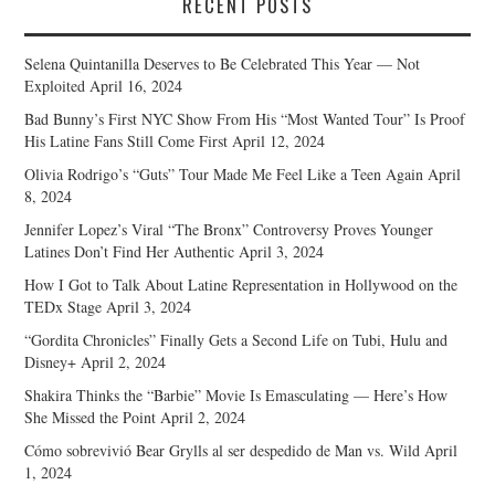
RECENT POSTS
Selena Quintanilla Deserves to Be Celebrated This Year — Not
Exploited
April 16, 2024
Bad Bunny’s First NYC Show From His “Most Wanted Tour” Is Proof
His Latine Fans Still Come First
April 12, 2024
Olivia Rodrigo’s “Guts” Tour Made Me Feel Like a Teen Again
April
8, 2024
Jennifer Lopez’s Viral “The Bronx” Controversy Proves Younger
Latines Don’t Find Her Authentic
April 3, 2024
How I Got to Talk About Latine Representation in Hollywood on the
TEDx Stage
April 3, 2024
“Gordita Chronicles” Finally Gets a Second Life on Tubi, Hulu and
Disney+
April 2, 2024
Shakira Thinks the “Barbie” Movie Is Emasculating — Here’s How
She Missed the Point
April 2, 2024
Cómo sobrevivió Bear Grylls al ser despedido de Man vs. Wild
April
1, 2024