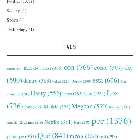
Politics
(1,078)
Society
(1)
Sports
(1)
Technology
(1)
TAGS
con
(766)
del
cómo
(507)
Cast
(306)
Black
(201)
Biden
(194)
(690)
esta
(606)
dentro
(383)
detrás
(221)
Donald
(209)
Este
Los
Harry
(552)
Las
(391)
heres
(283)
(194)
Esto
(200)
(736)
Meghan
(570)
Markle
(353)
love
(266)
Movies
(247)
por
(1336)
Netflix
(381)
muerte
(232)
Para
(240)
más
(216)
Qué
(841)
razón
(484)
príncipe
(362)
real
(295)