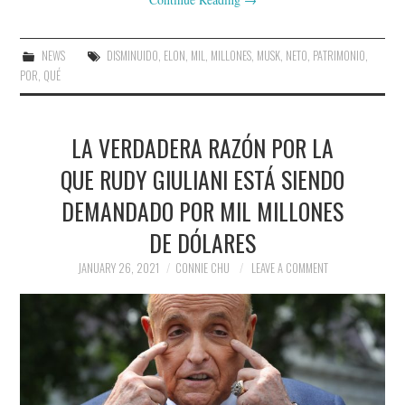
NEWS
DISMINUIDO
,
ELON
,
MIL
,
MILLONES
,
MUSK
,
NETO
,
PATRIMONIO
,
POR
,
QUÉ
LA VERDADERA RAZÓN POR LA
QUE RUDY GIULIANI ESTÁ SIENDO
DEMANDADO POR MIL MILLONES
DE DÓLARES
JANUARY 26, 2021
CONNIE CHU
LEAVE A COMMENT