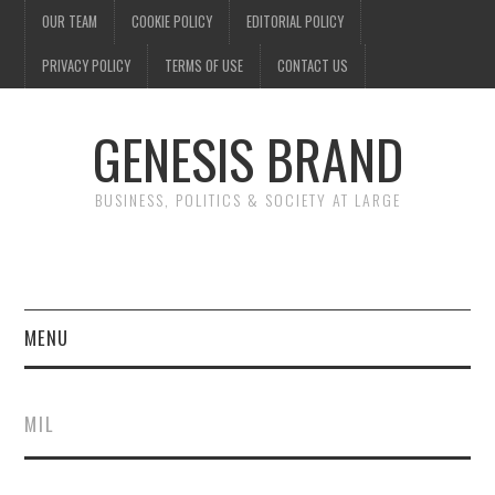
OUR TEAM
COOKIE POLICY
EDITORIAL POLICY
PRIVACY POLICY
TERMS OF USE
CONTACT US
GENESIS BRAND
BUSINESS, POLITICS & SOCIETY AT LARGE
MENU
ENTERTAINMENT
MIL
FINANCE