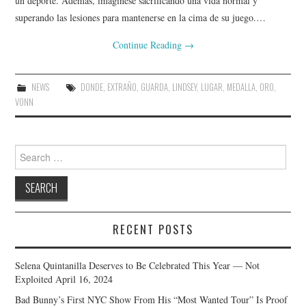
un deporte. Además, imagínese sacrificando una vida normal y
superando las lesiones para mantenerse en la cima de su juego.…
Continue Reading
→
NEWS
DONDE
,
EXTRAÑO
,
GUARDA
,
LINDSEY
,
LUGAR
,
MEDALLA
,
ORO
,
VONN
Search
for:
RECENT POSTS
Selena Quintanilla Deserves to Be Celebrated This Year — Not
Exploited
April 16, 2024
Bad Bunny’s First NYC Show From His “Most Wanted Tour” Is Proof