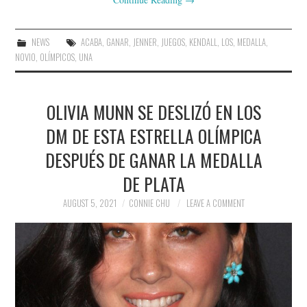
NEWS
ACABA
,
GANAR
,
JENNER
,
JUEGOS
,
KENDALL
,
LOS
,
MEDALLA
,
NOVIO
,
OLÍMPICOS
,
UNA
OLIVIA MUNN SE DESLIZÓ EN LOS
DM DE ESTA ESTRELLA OLÍMPICA
DESPUÉS DE GANAR LA MEDALLA
DE PLATA
AUGUST 5, 2021
CONNIE CHU
LEAVE A COMMENT