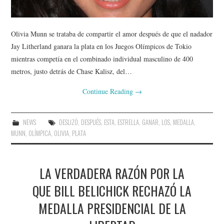
Olivia Munn se trataba de compartir el amor después de que el nadador
Jay Litherland ganara la plata en los Juegos Olímpicos de Tokio
mientras competía en el combinado individual masculino de 400
metros, justo detrás de Chase Kalisz, del…
Continue Reading
→
NEWS
DESLIZÓ
,
DESPUÉS
,
ESTA
,
ESTRELLA
,
GANAR
,
LOS
,
MEDALLA
,
MUNN
,
OLÍMPICA
,
OLIVIA
,
PLATA
LA VERDADERA RAZÓN POR LA
QUE BILL BELICHICK RECHAZÓ LA
MEDALLA PRESIDENCIAL DE LA