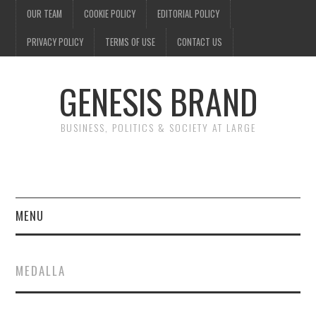
OUR TEAM
COOKIE POLICY
EDITORIAL POLICY
PRIVACY POLICY
TERMS OF USE
CONTACT US
GENESIS BRAND
BUSINESS, POLITICS & SOCIETY AT LARGE
MENU
ENTERTAINMENT
MEDALLA
FINANCE