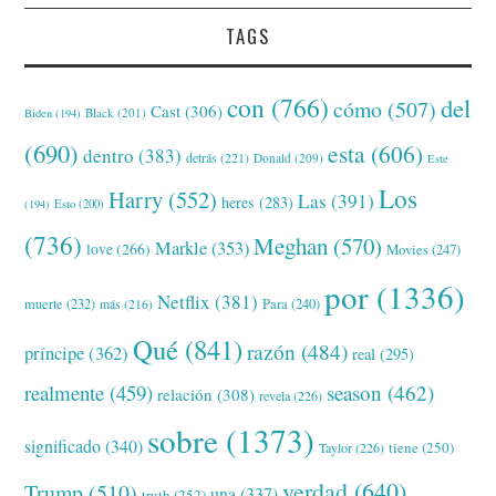
TAGS
con
(766)
del
cómo
(507)
Cast
(306)
Black
(201)
Biden
(194)
(690)
esta
(606)
dentro
(383)
detrás
(221)
Donald
(209)
Este
Los
Harry
(552)
Las
(391)
heres
(283)
(194)
Esto
(200)
(736)
Meghan
(570)
Markle
(353)
love
(266)
Movies
(247)
por
(1336)
Netflix
(381)
muerte
(232)
Para
(240)
más
(216)
Qué
(841)
razón
(484)
príncipe
(362)
real
(295)
realmente
(459)
season
(462)
relación
(308)
revela
(226)
sobre
(1373)
significado
(340)
tiene
(250)
Taylor
(226)
verdad
(640)
Trump
(510)
una
(337)
truth
(252)