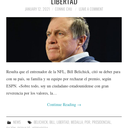
LIBERTAD
JANUARY 12, 2021
CONNIE CHU
LEAVE A COMMENT
Resulta que el entrenador de la NFL, Bill Belichick, citó su deber para
con su país, su familia y su equipo por rechazar el premio, según
ESPN. «Sobre todo, soy un ciudadano estadounidense con gran
reverencia por los valores, la…
Continue Reading
→
NEWS
BELICHICK
,
BILL
,
LIBERTAD
,
MEDALLA
,
POR
,
PRESIDENCIAL
,