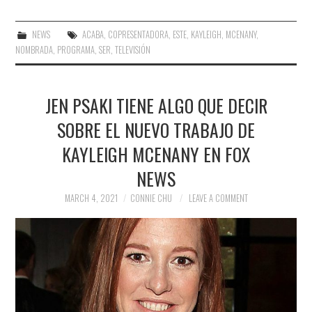
NEWS
ACABA
,
COPRESENTADORA
,
ESTE
,
KAYLEIGH
,
MCENANY
,
NOMBRADA
,
PROGRAMA
,
SER
,
TELEVISIÓN
JEN PSAKI TIENE ALGO QUE DECIR
SOBRE EL NUEVO TRABAJO DE
KAYLEIGH MCENANY EN FOX
NEWS
MARCH 4, 2021
CONNIE CHU
LEAVE A COMMENT