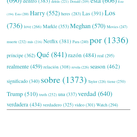
esta
(606)
dentro
(383)
detrás
(221)
Donald
(209)
Este
Los
Harry
(552)
Las
(391)
heres
(283)
(194)
Esto
(200)
(736)
Meghan
(570)
Markle
(353)
love
(266)
Movies
(247)
por
(1336)
Netflix
(381)
muerte
(232)
Para
(240)
más
(216)
Qué
(841)
razón
(484)
príncipe
(362)
real
(295)
realmente
(459)
season
(462)
relación
(308)
revela
(226)
sobre
(1373)
significado
(340)
tiene
(250)
Taylor
(226)
verdad
(640)
Trump
(510)
una
(337)
truth
(252)
verdadera
(434)
verdadero
(325)
video
(301)
Watch
(294)