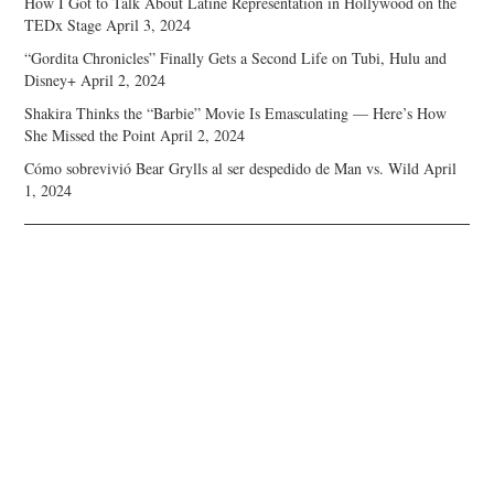
How I Got to Talk About Latine Representation in Hollywood on the
TEDx Stage
April 3, 2024
“Gordita Chronicles” Finally Gets a Second Life on Tubi, Hulu and
Disney+
April 2, 2024
Shakira Thinks the “Barbie” Movie Is Emasculating — Here’s How
She Missed the Point
April 2, 2024
Cómo sobrevivió Bear Grylls al ser despedido de Man vs. Wild
April
1, 2024