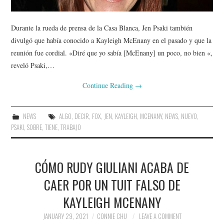
Durante la rueda de prensa de la Casa Blanca, Jen Psaki también
divulgó que había conocido a Kayleigh McEnany en el pasado y que la
reunión fue cordial. «Diré que yo sabía [McEnany] un poco, no bien «,
reveló Psaki,…
Continue Reading
→
NEWS
ALGO
,
DECIR
,
FOX
,
JEN
,
KAYLEIGH
,
MCENANY
,
NEWS
,
NUEVO
,
PSAKI
,
SOBRE
,
TIENE
,
TRABAJO
CÓMO RUDY GIULIANI ACABA DE
CAER POR UN TUIT FALSO DE
KAYLEIGH MCENANY
JANUARY 29, 2021
CONNIE CHU
LEAVE A COMMENT