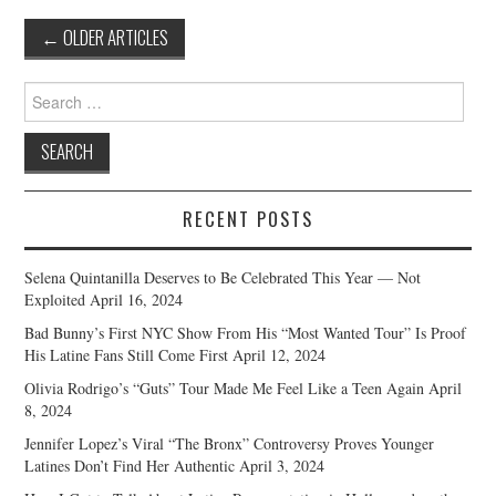
Post
←
OLDER ARTICLES
navigation
Search
for:
RECENT POSTS
Selena Quintanilla Deserves to Be Celebrated This Year — Not
Exploited
April 16, 2024
Bad Bunny’s First NYC Show From His “Most Wanted Tour” Is Proof
His Latine Fans Still Come First
April 12, 2024
Olivia Rodrigo’s “Guts” Tour Made Me Feel Like a Teen Again
April
8, 2024
Jennifer Lopez’s Viral “The Bronx” Controversy Proves Younger
Latines Don’t Find Her Authentic
April 3, 2024