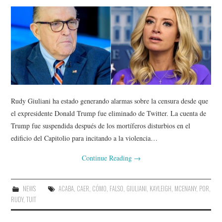
Rudy Giuliani ha estado generando alarmas sobre la censura desde que
el expresidente Donald Trump fue eliminado de Twitter. La cuenta de
Trump fue suspendida después de los mortíferos disturbios en el
edificio del Capitolio para incitando a la violencia…
Continue Reading
→
NEWS
ACABA
,
CAER
,
CÓMO
,
FALSO
,
GIULIANI
,
KAYLEIGH
,
MCENANY
,
POR
,
RUDY
,
TUIT