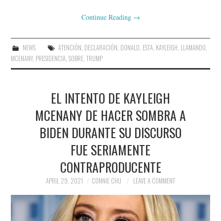
Continue Reading
→
NEWS
ATENCIÓN
,
DECLARACIÓN
,
DONALD
,
ESTA
,
KAYLEIGH
,
LLAMANDO
,
MCENANY
,
PRESIDENCIA
,
SOBRE
,
TRUMP
EL INTENTO DE KAYLEIGH
MCENANY DE HACER SOMBRA A
BIDEN DURANTE SU DISCURSO
FUE SERIAMENTE
CONTRAPRODUCENTE
APRIL 29, 2021
CONNIE CHU
LEAVE A COMMENT