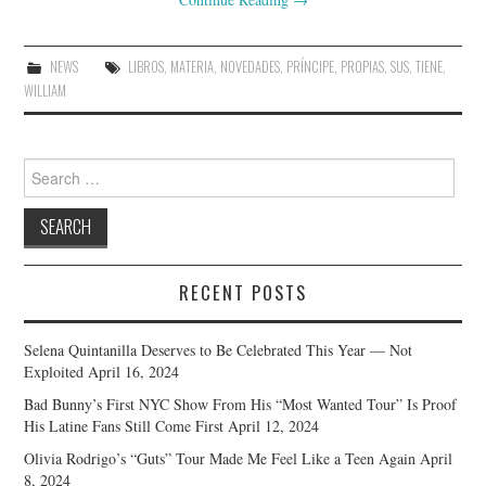
NEWS
LIBROS
,
MATERIA
,
NOVEDADES
,
PRÍNCIPE
,
PROPIAS
,
SUS
,
TIENE
,
WILLIAM
Search
for:
RECENT POSTS
Selena Quintanilla Deserves to Be Celebrated This Year — Not
Exploited
April 16, 2024
Bad Bunny’s First NYC Show From His “Most Wanted Tour” Is Proof
His Latine Fans Still Come First
April 12, 2024
Olivia Rodrigo’s “Guts” Tour Made Me Feel Like a Teen Again
April
8, 2024