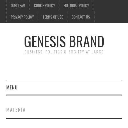
OUR TEAM
COOKIE POLICY
EDITORIAL POLICY
PRIVACY POLICY
TERMS OF USE
CONTACT US
GENESIS BRAND
BUSINESS, POLITICS & SOCIETY AT LARGE
MENU
ENTERTAINMENT
MATERIA
FINANCE