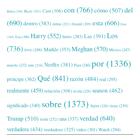
con
(766)
del
cómo
(507)
Cast
(306)
Black
(201)
Biden
(194)
(690)
esta
(606)
dentro
(383)
detrás
(221)
Donald
(209)
Este
Los
Harry
(552)
Las
(391)
heres
(283)
(194)
Esto
(200)
(736)
Meghan
(570)
Markle
(353)
love
(266)
Movies
(247)
por
(1336)
Netflix
(381)
muerte
(232)
Para
(240)
más
(216)
Qué
(841)
razón
(484)
príncipe
(362)
real
(295)
realmente
(459)
season
(462)
relación
(308)
revela
(226)
sobre
(1373)
significado
(340)
tiene
(250)
Taylor
(226)
verdad
(640)
Trump
(510)
una
(337)
truth
(252)
verdadera
(434)
verdadero
(325)
video
(301)
Watch
(294)