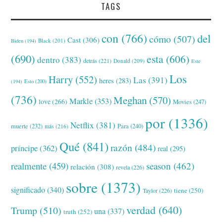
TAGS
con
(766)
del
cómo
(507)
Cast
(306)
Black
(201)
Biden
(194)
(690)
esta
(606)
dentro
(383)
detrás
(221)
Donald
(209)
Este
Los
Harry
(552)
Las
(391)
heres
(283)
(194)
Esto
(200)
(736)
Meghan
(570)
Markle
(353)
love
(266)
Movies
(247)
por
(1336)
Netflix
(381)
muerte
(232)
Para
(240)
más
(216)
Qué
(841)
razón
(484)
príncipe
(362)
real
(295)
realmente
(459)
season
(462)
relación
(308)
revela
(226)
sobre
(1373)
significado
(340)
tiene
(250)
Taylor
(226)
verdad
(640)
Trump
(510)
una
(337)
truth
(252)