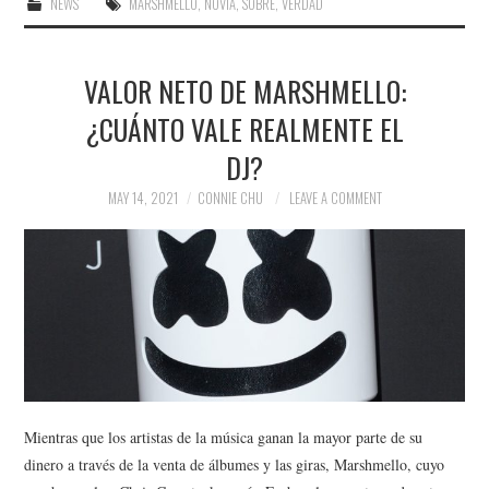
NEWS
MARSHMELLO
,
NOVIA
,
SOBRE
,
VERDAD
VALOR NETO DE MARSHMELLO:
¿CUÁNTO VALE REALMENTE EL
DJ?
MAY 14, 2021
CONNIE CHU
LEAVE A COMMENT
Mientras que los artistas de la música ganan la mayor parte de su
dinero a través de la venta de álbumes y las giras, Marshmello, cuyo