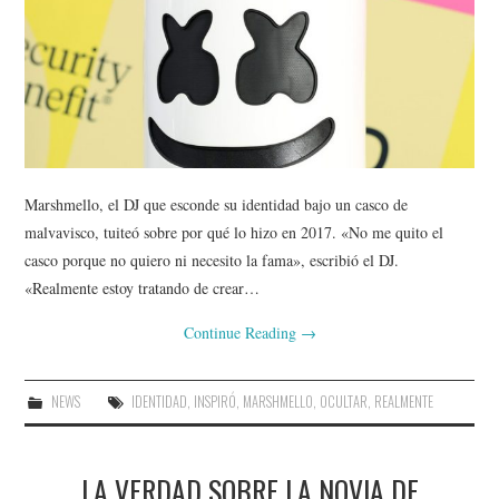
Marshmello, el DJ que esconde su identidad bajo un casco de
malvavisco, tuiteó sobre por qué lo hizo en 2017. «No me quito el
casco porque no quiero ni necesito la fama», escribió el DJ.
«Realmente estoy tratando de crear…
Continue Reading
→
NEWS
IDENTIDAD
,
INSPIRÓ
,
MARSHMELLO
,
OCULTAR
,
REALMENTE
LA VERDAD SOBRE LA NOVIA DE