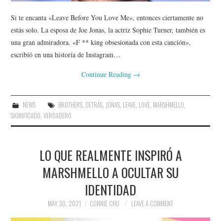
Si te encanta «Leave Before You Love Me», entonces ciertamente no
estás solo. La esposa de Joe Jonas, la actriz Sophie Turner, también es
una gran admiradora. «F ** king obsesionada con esta canción»,
escribió en una historia de Instagram…
Continue Reading
→
NEWS
BROTHERS
,
DETRÁS
,
JONAS
,
LEAVE
,
LOVE
,
MARSHMELLO
,
SIGNIFICADO
,
VERDADERO
LO QUE REALMENTE INSPIRÓ A
MARSHMELLO A OCULTAR SU
IDENTIDAD
MAY 30, 2021
CONNIE CHU
LEAVE A COMMENT