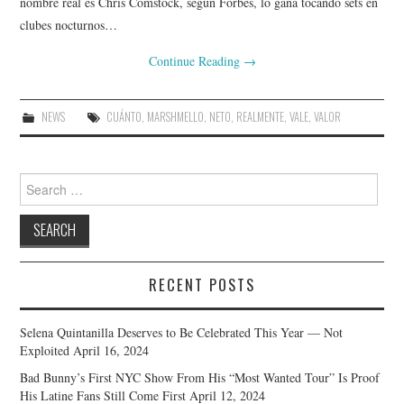
nombre real es Chris Comstock, según Forbes, lo gana tocando sets en
clubes nocturnos…
Continue Reading
→
NEWS
CUÁNTO
,
MARSHMELLO
,
NETO
,
REALMENTE
,
VALE
,
VALOR
Search
for:
RECENT POSTS
Selena Quintanilla Deserves to Be Celebrated This Year — Not
Exploited
April 16, 2024
Bad Bunny’s First NYC Show From His “Most Wanted Tour” Is Proof
His Latine Fans Still Come First
April 12, 2024