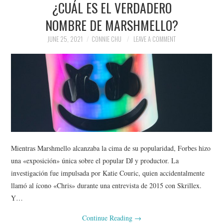
¿CUÁL ES EL VERDADERO
NEWS
NOMBRE DE MARSHMELLO?
POLITICS
JUNE 25, 2021
CONNIE CHU
LEAVE A COMMENT
SOCIETY
SPORTS
TECHNOLOGY
Mientras Marshmello alcanzaba la cima de su popularidad, Forbes hizo
una «exposición» única sobre el popular DJ y productor. La
investigación fue impulsada por Katie Couric, quien accidentalmente
llamó al ícono «Chris» durante una entrevista de 2015 con Skrillex.
Y…
Continue Reading
→