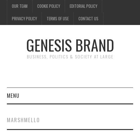
OUR TEAM
COOKIE POLICY
EDITORIAL POLICY
PRIVACY POLICY
TERMS OF USE
CONTACT US
GENESIS BRAND
BUSINESS, POLITICS & SOCIETY AT LARGE
MENU
ENTERTAINMENT
MARSHMELLO
FINANCE