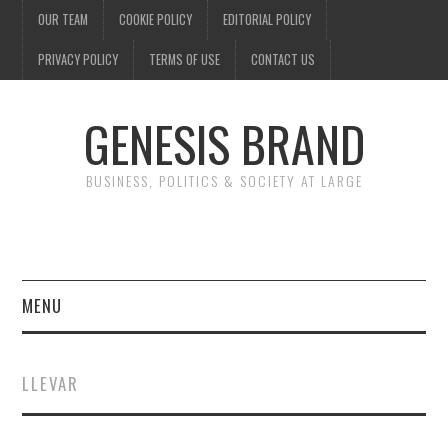
OUR TEAM
COOKIE POLICY
EDITORIAL POLICY
PRIVACY POLICY
TERMS OF USE
CONTACT US
GENESIS BRAND
BUSINESS, POLITICS & SOCIETY AT LARGE
MENU
ENTERTAINMENT
LLEVAR
FINANCE