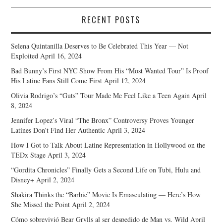
RECENT POSTS
Selena Quintanilla Deserves to Be Celebrated This Year — Not
Exploited
April 16, 2024
Bad Bunny’s First NYC Show From His “Most Wanted Tour” Is Proof
His Latine Fans Still Come First
April 12, 2024
Olivia Rodrigo’s “Guts” Tour Made Me Feel Like a Teen Again
April
8, 2024
Jennifer Lopez’s Viral “The Bronx” Controversy Proves Younger
Latines Don’t Find Her Authentic
April 3, 2024
How I Got to Talk About Latine Representation in Hollywood on the
TEDx Stage
April 3, 2024
“Gordita Chronicles” Finally Gets a Second Life on Tubi, Hulu and
Disney+
April 2, 2024
Shakira Thinks the “Barbie” Movie Is Emasculating — Here’s How
She Missed the Point
April 2, 2024
Cómo sobrevivió Bear Grylls al ser despedido de Man vs. Wild
April