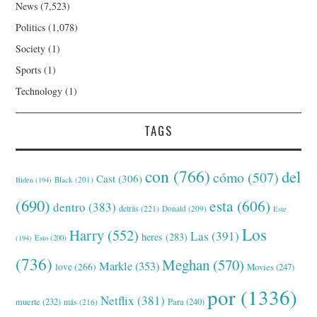
News
(7,523)
Politics
(1,078)
Society
(1)
Sports
(1)
Technology
(1)
TAGS
con
(766)
del
cómo
(507)
Cast
(306)
Black
(201)
Biden
(194)
(690)
esta
(606)
dentro
(383)
detrás
(221)
Donald
(209)
Este
Los
Harry
(552)
Las
(391)
heres
(283)
(194)
Esto
(200)
(736)
Meghan
(570)
Markle
(353)
love
(266)
Movies
(247)
por
(1336)
Netflix
(381)
muerte
(232)
Para
(240)
más
(216)