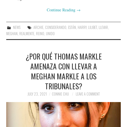
Continue Reading
→
NEWS
ARCHIE
,
CONSIDERANDO
,
ESTÁN
,
HARRY
,
LILIBET
,
LLEVAR
,
MEGHAN
,
REALMENTE
,
REINO
,
UNIDO
¿POR QUÉ THOMAS MARKLE
AMENAZA CON LLEVAR A
MEGHAN MARKLE A LOS
TRIBUNALES?
JULY 23, 2021
CONNIE CHU
LEAVE A COMMENT