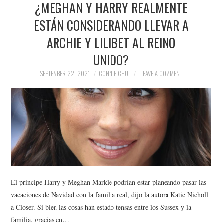
¿MEGHAN Y HARRY REALMENTE
NEWS
ESTÁN CONSIDERANDO LLEVAR A
POLITICS
ARCHIE Y LILIBET AL REINO
SOCIETY
UNIDO?
SEPTEMBER 22, 2021
CONNIE CHU
LEAVE A COMMENT
SPORTS
TECHNOLOGY
El príncipe Harry y Meghan Markle podrían estar planeando pasar las
vacaciones de Navidad con la familia real, dijo la autora Katie Nicholl
a Closer. Si bien las cosas han estado tensas entre los Sussex y la
familia, gracias en…