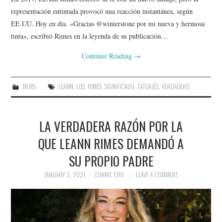
representación entintada provocó una reacción instantánea, según
EE.UU. Hoy en día. «Gracias @winterstone por mi nueva y hermosa
tinta», escribió Rimes en la leyenda de su publicación…
Continue Reading
→
NEWS
LEANN
,
LOS
,
RIMES
,
SIGNIFICADO
,
TATUAJES
,
VERDADERO
LA VERDADERA RAZÓN POR LA
QUE LEANN RIMES DEMANDÓ A
SU PROPIO PADRE
JANUARY 3, 2021
CONNIE CHU
LEAVE A COMMENT