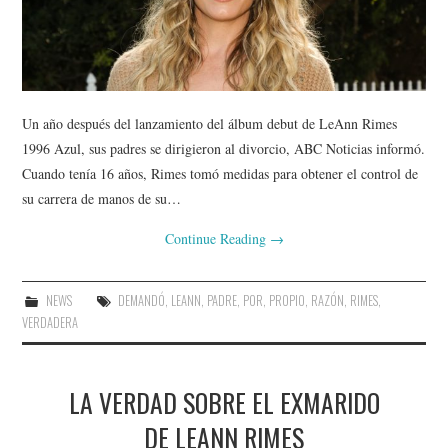
Un año después del lanzamiento del álbum debut de LeAnn Rimes
1996 Azul, sus padres se dirigieron al divorcio, ABC Noticias informó.
Cuando tenía 16 años, Rimes tomó medidas para obtener el control de
su carrera de manos de su…
Continue Reading
→
NEWS
DEMANDÓ
,
LEANN
,
PADRE
,
POR
,
PROPIO
,
RAZÓN
,
RIMES
,
VERDADERA
LA VERDAD SOBRE EL EXMARIDO
DE LEANN RIMES