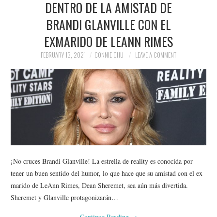
DENTRO DE LA AMISTAD DE
NEWS
BRANDI GLANVILLE CON EL
POLITICS
EXMARIDO DE LEANN RIMES
SOCIETY
FEBRUARY 13, 2021
CONNIE CHU
LEAVE A COMMENT
SPORTS
TECHNOLOGY
¡No cruces Brandi Glanville! La estrella de reality es conocida por
tener un buen sentido del humor, lo que hace que su amistad con el ex
marido de LeAnn Rimes, Dean Sheremet, sea aún más divertida.
Sheremet y Glanville protagonizarán…
Continue Reading
→