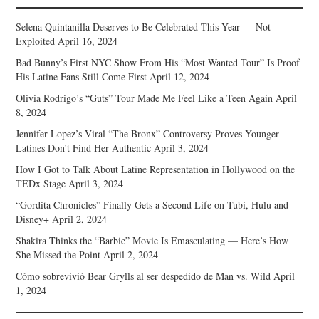
Selena Quintanilla Deserves to Be Celebrated This Year — Not
Exploited
April 16, 2024
Bad Bunny’s First NYC Show From His “Most Wanted Tour” Is Proof
His Latine Fans Still Come First
April 12, 2024
Olivia Rodrigo’s “Guts” Tour Made Me Feel Like a Teen Again
April
8, 2024
Jennifer Lopez’s Viral “The Bronx” Controversy Proves Younger
Latines Don’t Find Her Authentic
April 3, 2024
How I Got to Talk About Latine Representation in Hollywood on the
TEDx Stage
April 3, 2024
“Gordita Chronicles” Finally Gets a Second Life on Tubi, Hulu and
Disney+
April 2, 2024
Shakira Thinks the “Barbie” Movie Is Emasculating — Here’s How
She Missed the Point
April 2, 2024
Cómo sobrevivió Bear Grylls al ser despedido de Man vs. Wild
April
1, 2024