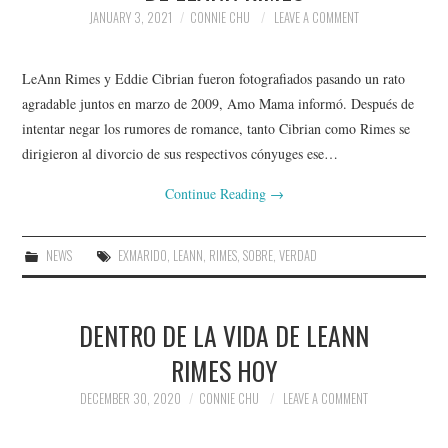
JANUARY 3, 2021
CONNIE CHU
LEAVE A COMMENT
LeAnn Rimes y Eddie Cibrian fueron fotografiados pasando un rato
agradable juntos en marzo de 2009, Amo Mama informó. Después de
intentar negar los rumores de romance, tanto Cibrian como Rimes se
dirigieron al divorcio de sus respectivos cónyuges ese…
Continue Reading
→
NEWS
EXMARIDO
,
LEANN
,
RIMES
,
SOBRE
,
VERDAD
DENTRO DE LA VIDA DE LEANN
RIMES HOY
DECEMBER 30, 2020
CONNIE CHU
LEAVE A COMMENT