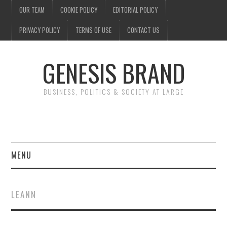
OUR TEAM
COOKIE POLICY
EDITORIAL POLICY
PRIVACY POLICY
TERMS OF USE
CONTACT US
GENESIS BRAND
BUSINESS, POLITICS & SOCIETY AT LARGE
MENU
ENTERTAINMENT
LEANN
FINANCE