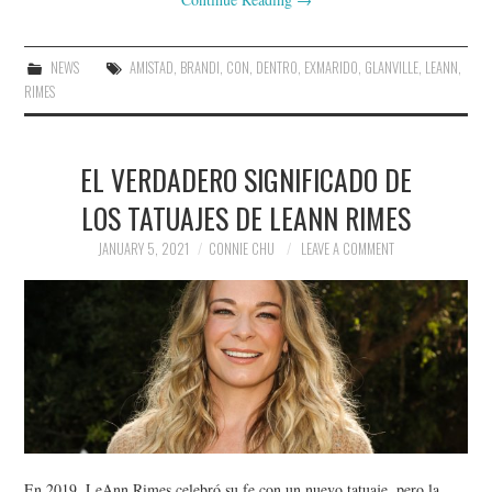
NEWS
AMISTAD
,
BRANDI
,
CON
,
DENTRO
,
EXMARIDO
,
GLANVILLE
,
LEANN
,
RIMES
EL VERDADERO SIGNIFICADO DE
LOS TATUAJES DE LEANN RIMES
JANUARY 5, 2021
CONNIE CHU
LEAVE A COMMENT
En 2019, LeAnn Rimes celebró su fe con un nuevo tatuaje, pero la