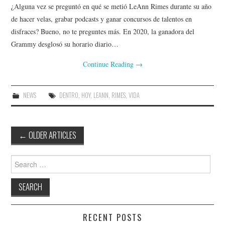
¿Alguna vez se preguntó en qué se metió LeAnn Rimes durante su año
de hacer velas, grabar podcasts y ganar concursos de talentos en
disfraces? Bueno, no te preguntes más. En 2020, la ganadora del
Grammy desglosó su horario diario…
Continue Reading
→
NEWS
DENTRO
,
HOY
,
LEANN
,
RIMES
,
VIDA
Post
←
OLDER ARTICLES
navigation
Search
for:
RECENT POSTS