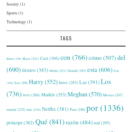
Society
(1)
Sports
(1)
Technology
(1)
TAGS
con
(766)
del
cómo
(507)
Cast
(306)
Black
(201)
Biden
(194)
(690)
esta
(606)
dentro
(383)
detrás
(221)
Donald
(209)
Este
Los
Harry
(552)
Las
(391)
heres
(283)
(194)
Esto
(200)
(736)
Meghan
(570)
Markle
(353)
love
(266)
Movies
(247)
por
(1336)
Netflix
(381)
muerte
(232)
Para
(240)
más
(216)
Qué
(841)
razón
(484)
príncipe
(362)
real
(295)