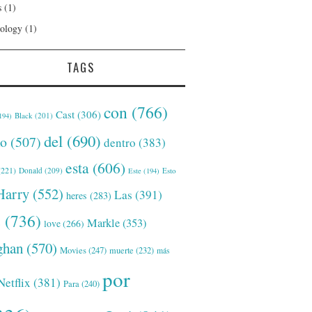
s
(1)
ology
(1)
TAGS
con
(766)
Cast
(306)
Black
(201)
194)
del
(690)
o
(507)
dentro
(383)
esta
(606)
221)
Donald
(209)
Este
(194)
Esto
Harry
(552)
Las
(391)
heres
(283)
s
(736)
Markle
(353)
love
(266)
han
(570)
Movies
(247)
muerte
(232)
más
por
Netflix
(381)
Para
(240)