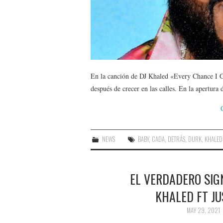
En la canción de DJ Khaled «Every Chance I Ge
después de crecer en las calles. En la apertura
NEWS
BABY
,
CADA
,
DETRÁS
,
DURK
,
KHALED
EL VERDADERO SIGN
KHALED FT JU
MAY 29, 2021