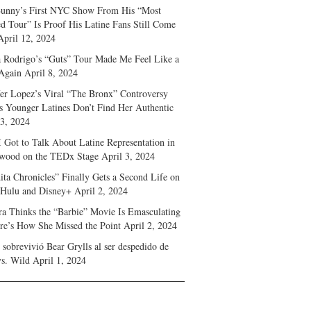
unny’s First NYC Show From His “Most
d Tour” Is Proof His Latine Fans Still Come
April 12, 2024
a Rodrigo’s “Guts” Tour Made Me Feel Like a
Again
April 8, 2024
fer Lopez’s Viral “The Bronx” Controversy
s Younger Latines Don’t Find Her Authentic
 3, 2024
 Got to Talk About Latine Representation in
wood on the TEDx Stage
April 3, 2024
ita Chronicles” Finally Gets a Second Life on
 Hulu and Disney+
April 2, 2024
ra Thinks the “Barbie” Movie Is Emasculating
e’s How She Missed the Point
April 2, 2024
sobrevivió Bear Grylls al ser despedido de
s. Wild
April 1, 2024