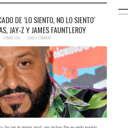
ADO DE ‘LO SIENTO, NO LO SIENTO’
NAS, JAY-Z Y JAMES FAUNTLEROY
CONNIE CHU
LEAVE A COMMENT
to» fue tan de primer nivel, que incluso Nas no pudo negarlo.