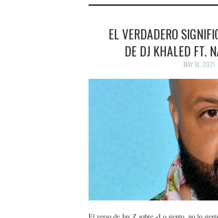
EL VERDADERO SIGNIFIC
DE DJ KHALED FT. 
MAY 18, 2021
El verso de Jay Z sobre «Lo siento, no lo sien