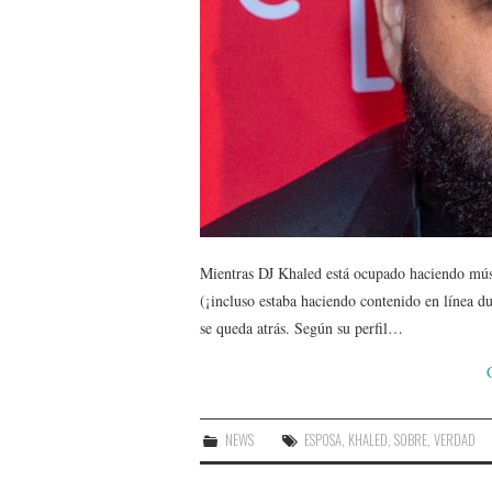
Mientras DJ Khaled está ocupado haciendo músic
(¡incluso estaba haciendo contenido en línea d
se queda atrás. Según su perfil…
NEWS
ESPOSA
,
KHALED
,
SOBRE
,
VERDAD