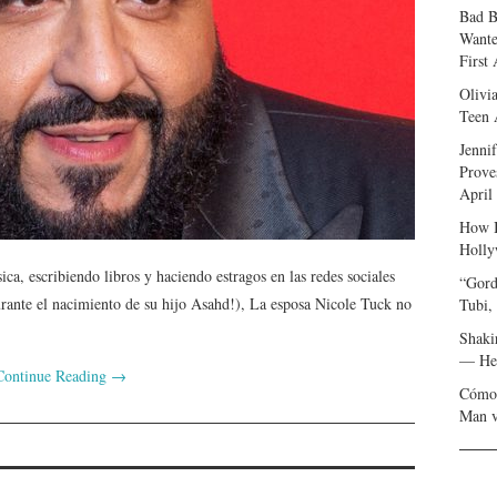
Bad B
Wante
First
Olivi
Teen 
Jenni
Prove
April
How I
Holly
a, escribiendo libros y haciendo estragos en las redes sociales
“Gord
urante el nacimiento de su hijo Asahd!), La esposa Nicole Tuck no
Tubi,
Shaki
— Her
Continue Reading
→
Cómo 
Man v