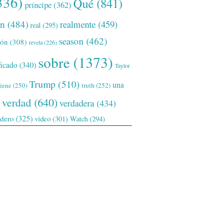
336)
Qué
(841)
príncipe
(362)
ón
(484)
realmente
(459)
real
(295)
season
(462)
ión
(308)
revela
(226)
sobre
(1373)
ficado
(340)
Taylor
Trump
(510)
una
tiene
(250)
truth
(252)
verdad
(640)
verdadera
(434)
adero
(325)
video
(301)
Watch
(294)