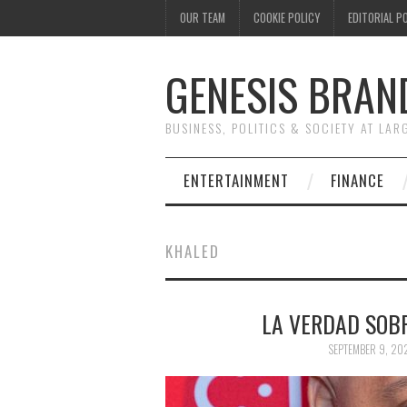
OUR TEAM
COOKIE POLICY
EDITORIAL P
GENESIS BRAN
BUSINESS, POLITICS & SOCIETY AT LAR
ENTERTAINMENT
FINANCE
KHALED
LA VERDAD SOBR
SEPTEMBER 9, 20