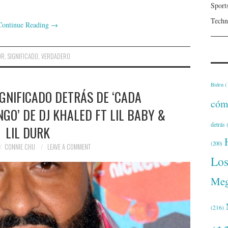
Sport
Techn
Continue Reading
→
OR
,
SIGNIFICADO
,
VERDADERO
Biden
(
GNIFICADO DETRÁS DE ‘CADA
cóm
GO’ DE DJ KHALED FT LIL BABY &
detrás
(
LIL DURK
(200)
CONNIE CHU
LEAVE A COMMENT
Lo
Meg
(216)