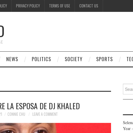
OLICY
PRIVACY POLICY
TERMS OF USE
CONTACT US
D
GE
NEWS
POLITICS
SOCIETY
SPORTS
TE
Searc
for:
E LA ESPOSA DE DJ KHALED
21
CONNIE CHU
LEAVE A COMMENT
Selen
Year 