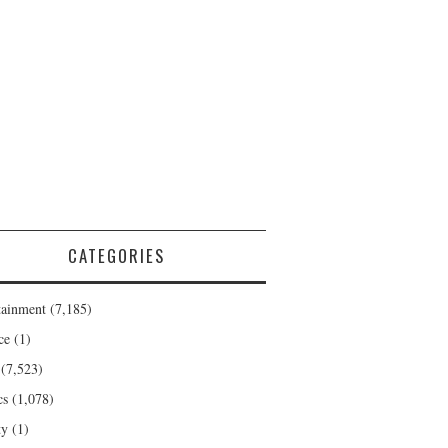
CATEGORIES
tainment
(7,185)
ce
(1)
(7,523)
cs
(1,078)
ty
(1)