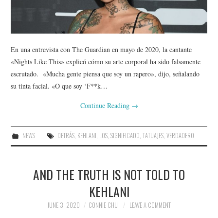
En una entrevista con The Guardian en mayo de 2020, la cantante
«Nights Like This» explicó cómo su arte corporal ha sido falsamente
escrutado. «Mucha gente piensa que soy un rapero», dijo, señalando
su tinta facial. «O que soy ‘F**k…
Continue Reading
→
NEWS
DETRÁS
,
KEHLANI
,
LOS
,
SIGNIFICADO
,
TATUAJES
,
VERDADERO
AND THE TRUTH IS NOT TOLD TO
KEHLANI
JUNE 3, 2020
CONNIE CHU
LEAVE A COMMENT