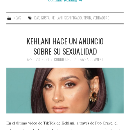
NEWS
DAT
,
GUSTA
,
KEHLANI
,
SIGNIFICADO
,
TPAIN
,
VERDADERO
KEHLANI HACE UN ANUNCIO
SOBRE SU SEXUALIDAD
APRIL 23, 2021
CONNIE CHU
LEAVE A COMMENT
En el último video de TikTok de Kehlani, a través de Pop Crave, el