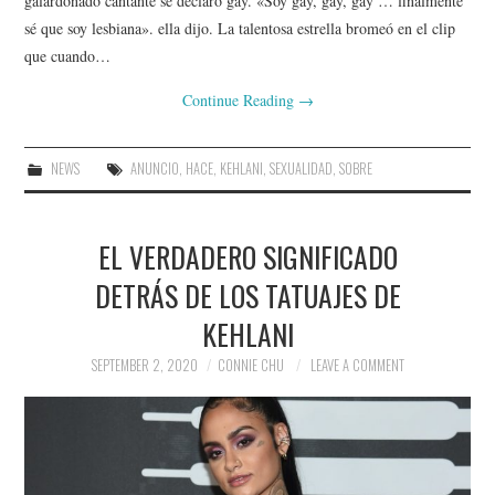
galardonado cantante se declaró gay. «Soy gay, gay, gay … finalmente
sé que soy lesbiana». ella dijo. La talentosa estrella bromeó en el clip
que cuando…
Continue Reading
→
NEWS
ANUNCIO
,
HACE
,
KEHLANI
,
SEXUALIDAD
,
SOBRE
EL VERDADERO SIGNIFICADO
DETRÁS DE LOS TATUAJES DE
KEHLANI
SEPTEMBER 2, 2020
CONNIE CHU
LEAVE A COMMENT