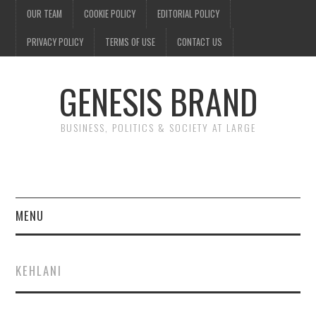
OUR TEAM
COOKIE POLICY
EDITORIAL POLICY
PRIVACY POLICY
TERMS OF USE
CONTACT US
GENESIS BRAND
BUSINESS, POLITICS & SOCIETY AT LARGE
MENU
ENTERTAINMENT
KEHLANI
FINANCE