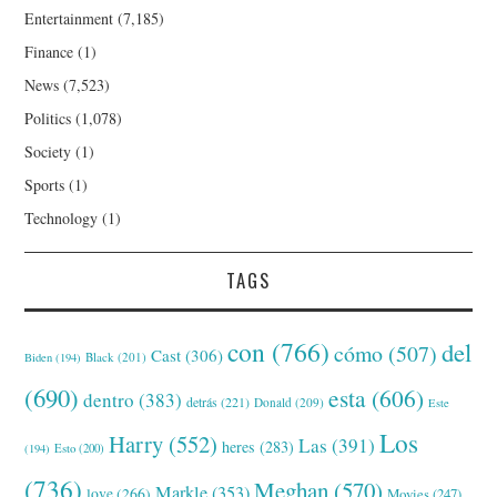
Entertainment
(7,185)
Finance
(1)
News
(7,523)
Politics
(1,078)
Society
(1)
Sports
(1)
Technology
(1)
TAGS
con
(766)
del
cómo
(507)
Cast
(306)
Black
(201)
Biden
(194)
(690)
esta
(606)
dentro
(383)
detrás
(221)
Donald
(209)
Este
Los
Harry
(552)
Las
(391)
heres
(283)
(194)
Esto
(200)
(736)
Meghan
(570)
Markle
(353)
love
(266)
Movies
(247)