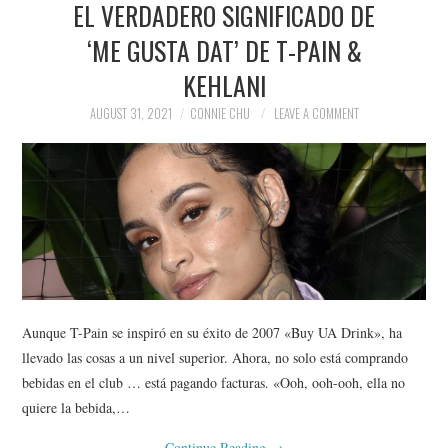
EL VERDADERO SIGNIFICADO DE
NEWS
‘ME GUSTA DAT’ DE T-PAIN &
POLITICS
KEHLANI
SOCIETY
AUGUST 31, 2021
CONNIE CHU
LEAVE A COMMENT
SPORTS
TECHNOLOGY
Aunque T-Pain se inspiró en su éxito de 2007 «Buy UA Drink», ha
llevado las cosas a un nivel superior. Ahora, no solo está comprando
bebidas en el club … está pagando facturas. «Ooh, ooh-ooh, ella no
quiere la bebida,…
Continue Reading
→