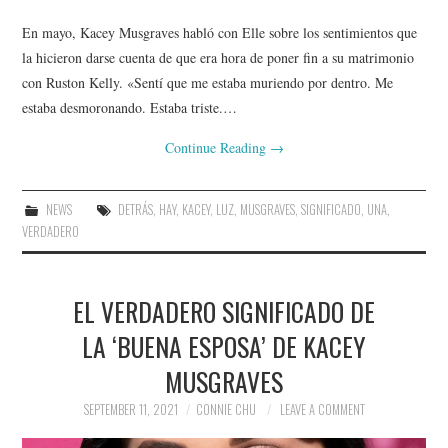
En mayo, Kacey Musgraves habló con Elle sobre los sentimientos que
la hicieron darse cuenta de que era hora de poner fin a su matrimonio
con Ruston Kelly. «Sentí que me estaba muriendo por dentro. Me
estaba desmoronando. Estaba triste.…
Continue Reading
→
NEWS
DETRÁS
,
HAY
,
KACEY
,
LUZ
,
MUSGRAVES
,
SIGNIFICADO
,
UNA
,
VERDADERO
EL VERDADERO SIGNIFICADO DE
LA ‘BUENA ESPOSA’ DE KACEY
MUSGRAVES
SEPTEMBER 11, 2021
CONNIE CHU
LEAVE A COMMENT