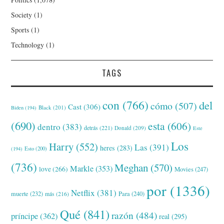
Society
(1)
Sports
(1)
Technology
(1)
TAGS
con
(766)
del
cómo
(507)
Cast
(306)
Black
(201)
Biden
(194)
(690)
esta
(606)
dentro
(383)
detrás
(221)
Donald
(209)
Este
Los
Harry
(552)
Las
(391)
heres
(283)
(194)
Esto
(200)
(736)
Meghan
(570)
Markle
(353)
love
(266)
Movies
(247)
por
(1336)
Netflix
(381)
muerte
(232)
Para
(240)
más
(216)
Qué
(841)
razón
(484)
príncipe
(362)
real
(295)