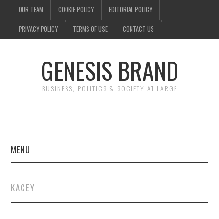
OUR TEAM
COOKIE POLICY
EDITORIAL POLICY
PRIVACY POLICY
TERMS OF USE
CONTACT US
GENESIS BRAND
BUSINESS, POLITICS & SOCIETY AT LARGE
MENU
ENTERTAINMENT
KACEY
FINANCE