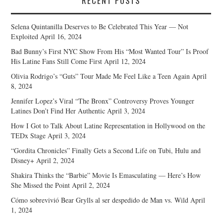
RECENT POSTS
Selena Quintanilla Deserves to Be Celebrated This Year — Not
Exploited
April 16, 2024
Bad Bunny’s First NYC Show From His “Most Wanted Tour” Is Proof
His Latine Fans Still Come First
April 12, 2024
Olivia Rodrigo’s “Guts” Tour Made Me Feel Like a Teen Again
April
8, 2024
Jennifer Lopez’s Viral “The Bronx” Controversy Proves Younger
Latines Don’t Find Her Authentic
April 3, 2024
How I Got to Talk About Latine Representation in Hollywood on the
TEDx Stage
April 3, 2024
“Gordita Chronicles” Finally Gets a Second Life on Tubi, Hulu and
Disney+
April 2, 2024
Shakira Thinks the “Barbie” Movie Is Emasculating — Here’s How
She Missed the Point
April 2, 2024
Cómo sobrevivió Bear Grylls al ser despedido de Man vs. Wild
April
1, 2024