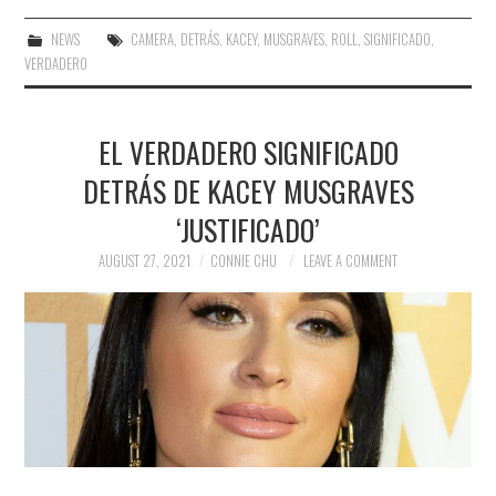
NEWS
CAMERA
,
DETRÁS
,
KACEY
,
MUSGRAVES
,
ROLL
,
SIGNIFICADO
,
VERDADERO
EL VERDADERO SIGNIFICADO
DETRÁS DE KACEY MUSGRAVES
‘JUSTIFICADO’
AUGUST 27, 2021
CONNIE CHU
LEAVE A COMMENT