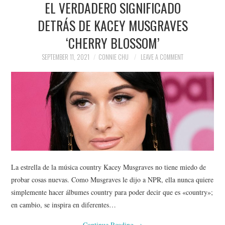
EL VERDADERO SIGNIFICADO
NEWS
DETRÁS DE KACEY MUSGRAVES
POLITICS
‘CHERRY BLOSSOM’
SOCIETY
SEPTEMBER 11, 2021
CONNIE CHU
LEAVE A COMMENT
SPORTS
TECHNOLOGY
La estrella de la música country Kacey Musgraves no tiene miedo de
probar cosas nuevas. Como Musgraves le dijo a NPR, ella nunca quiere
simplemente hacer álbumes country para poder decir que es «country»;
en cambio, se inspira en diferentes…
Continue Reading
→