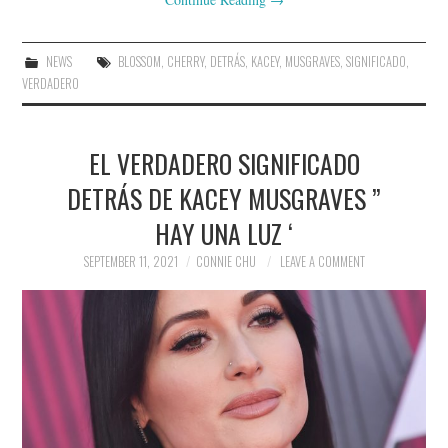
NEWS
BLOSSOM
,
CHERRY
,
DETRÁS
,
KACEY
,
MUSGRAVES
,
SIGNIFICADO
,
VERDADERO
EL VERDADERO SIGNIFICADO
DETRÁS DE KACEY MUSGRAVES ”
HAY UNA LUZ ‘
SEPTEMBER 11, 2021
CONNIE CHU
LEAVE A COMMENT