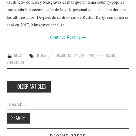
«Justified» de Kacey Musgraves es más que un tema country-pop: es
una sombría contemplación de la vida personal de la cantante durante
los últimos años. Después de su divorcio de Ruston Kelly, con quien se
casó en 2017, Musgraves canaliza…
Continue Reading
→
NEWS
DETRÁS
,
JUSTIFICADO
,
KACEY
,
MUSGRAVES
,
SIGNIFICADO
,
VERDADERO
Post
←
OLDER ARTICLES
navigation
Search
for: