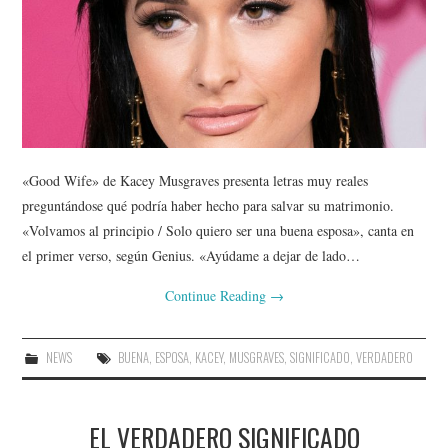
«Good Wife» de Kacey Musgraves presenta letras muy reales
preguntándose qué podría haber hecho para salvar su matrimonio.
«Volvamos al principio / Solo quiero ser una buena esposa», canta en
el primer verso, según Genius. «Ayúdame a dejar de lado…
Continue Reading
→
NEWS
BUENA
,
ESPOSA
,
KACEY
,
MUSGRAVES
,
SIGNIFICADO
,
VERDADERO
EL VERDADERO SIGNIFICADO