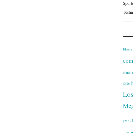
Sport
Techn
Biden
(
cóm
detrás
(
(200)
Lo
Meg
(216)