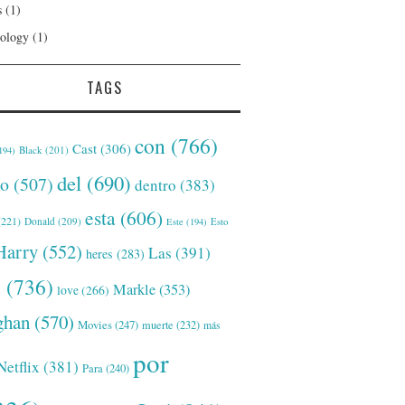
s
(1)
ology
(1)
TAGS
con
(766)
Cast
(306)
Black
(201)
194)
del
(690)
o
(507)
dentro
(383)
esta
(606)
221)
Donald
(209)
Este
(194)
Esto
Harry
(552)
Las
(391)
heres
(283)
s
(736)
Markle
(353)
love
(266)
han
(570)
Movies
(247)
muerte
(232)
más
por
Netflix
(381)
Para
(240)