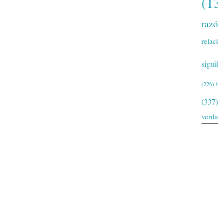
(1
raz
relac
signi
(226)
(337)
verd