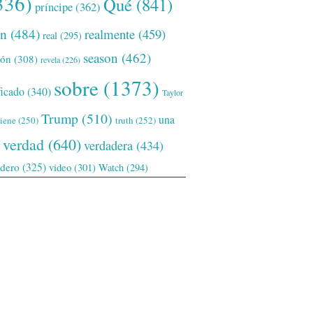
336)
Qué
(841)
príncipe
(362)
ón
(484)
realmente
(459)
real
(295)
season
(462)
ión
(308)
revela
(226)
sobre
(1373)
ficado
(340)
Taylor
Trump
(510)
una
tiene
(250)
truth
(252)
verdad
(640)
verdadera
(434)
adero
(325)
video
(301)
Watch
(294)