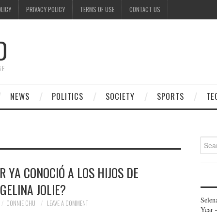
OLICY
PRIVACY POLICY
TERMS OF USE
CONTACT US
D
GE
NEWS
POLITICS
SOCIETY
SPORTS
TE
Searc
for:
R YA CONOCIÓ A LOS HIJOS DE
GELINA JOLIE?
Selen
CONNIE CHU
LEAVE A COMMENT
Year 