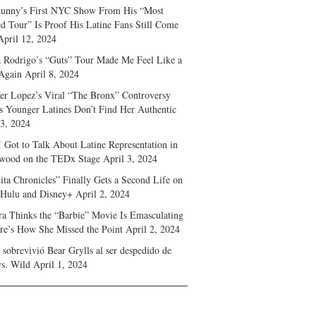
unny’s First NYC Show From His “Most
d Tour” Is Proof His Latine Fans Still Come
April 12, 2024
a Rodrigo’s “Guts” Tour Made Me Feel Like a
Again
April 8, 2024
fer Lopez’s Viral “The Bronx” Controversy
s Younger Latines Don’t Find Her Authentic
 3, 2024
 Got to Talk About Latine Representation in
wood on the TEDx Stage
April 3, 2024
ita Chronicles” Finally Gets a Second Life on
 Hulu and Disney+
April 2, 2024
ra Thinks the “Barbie” Movie Is Emasculating
e’s How She Missed the Point
April 2, 2024
sobrevivió Bear Grylls al ser despedido de
s. Wild
April 1, 2024