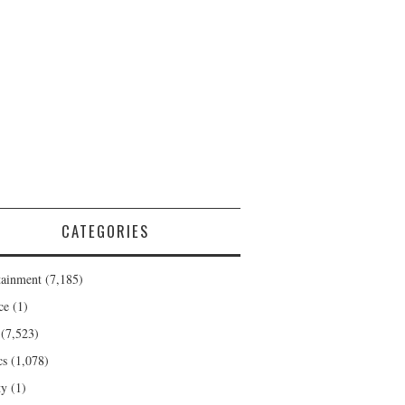
CATEGORIES
tainment
(7,185)
ce
(1)
(7,523)
cs
(1,078)
ty
(1)