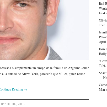
Bad B
Wante
First
Olivi
Teen 
Jenni
Prove
April
How I
Holly
“Gord
Tubi,
activada o simplemente un amigo de la familia de Angelina Jolie?
Shaki
io a la ciudad de Nueva York, parecería que Miller, quien reside
— Her
Cómo 
Continue Reading
→
Man v
JONNY
,
LEE
,
LOS
,
MILLER