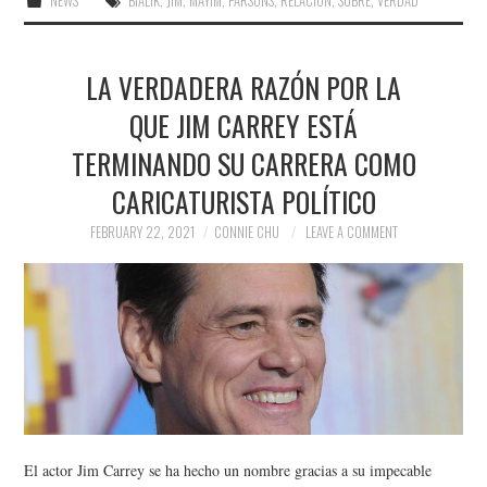
NEWS
BIALIK
,
JIM
,
MAYIM
,
PARSONS
,
RELACIÓN
,
SOBRE
,
VERDAD
LA VERDADERA RAZÓN POR LA
QUE JIM CARREY ESTÁ
TERMINANDO SU CARRERA COMO
CARICATURISTA POLÍTICO
FEBRUARY 22, 2021
CONNIE CHU
LEAVE A COMMENT
El actor Jim Carrey se ha hecho un nombre gracias a su impecable