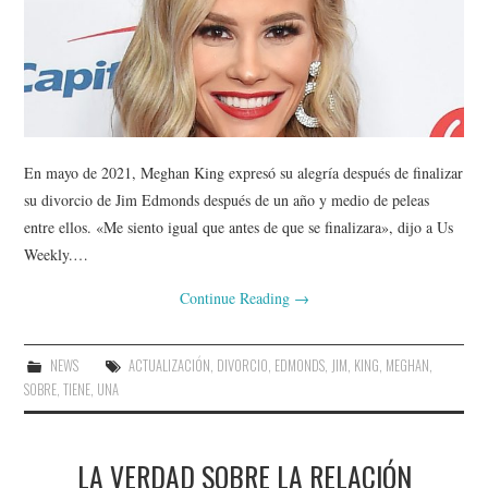
En mayo de 2021, Meghan King expresó su alegría después de finalizar
su divorcio de Jim Edmonds después de un año y medio de peleas
entre ellos. «Me siento igual que antes de que se finalizara», dijo a Us
Weekly.…
Continue Reading
→
NEWS
ACTUALIZACIÓN
,
DIVORCIO
,
EDMONDS
,
JIM
,
KING
,
MEGHAN
,
SOBRE
,
TIENE
,
UNA
LA VERDAD SOBRE LA RELACIÓN