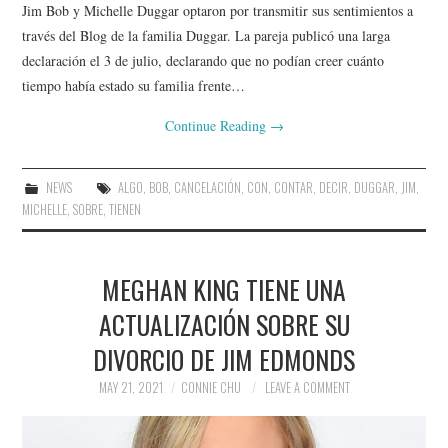
Jim Bob y Michelle Duggar optaron por transmitir sus sentimientos a
través del Blog de la familia Duggar. La pareja publicó una larga
declaración el 3 de julio, declarando que no podían creer cuánto
tiempo había estado su familia frente…
Continue Reading
→
NEWS
ALGO
,
BOB
,
CANCELACIÓN
,
CON
,
CONTAR
,
DECIR
,
DUGGAR
,
JIM
,
MICHELLE
,
SOBRE
,
TIENEN
MEGHAN KING TIENE UNA
ACTUALIZACIÓN SOBRE SU
DIVORCIO DE JIM EDMONDS
MAY 21, 2021
CONNIE CHU
LEAVE A COMMENT