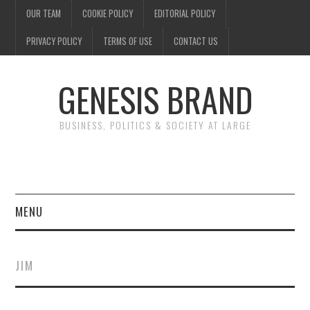
OUR TEAM
COOKIE POLICY
EDITORIAL POLICY
PRIVACY POLICY
TERMS OF USE
CONTACT US
GENESIS BRAND
BUSINESS, POLITICS & SOCIETY AT LARGE
MENU
ENTERTAINMENT
JIM
FINANCE