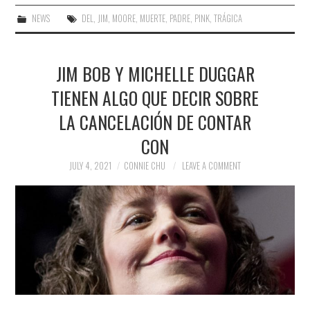
NEWS
DEL
,
JIM
,
MOORE
,
MUERTE
,
PADRE
,
PINK
,
TRÁGICA
JIM BOB Y MICHELLE DUGGAR
TIENEN ALGO QUE DECIR SOBRE
LA CANCELACIÓN DE CONTAR
CON
JULY 4, 2021
CONNIE CHU
LEAVE A COMMENT