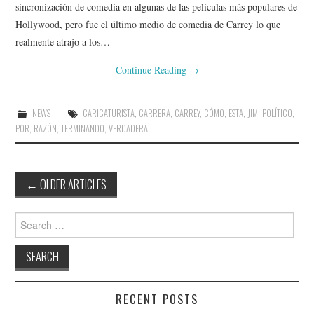
sincronización de comedia en algunas de las películas más populares de
Hollywood, pero fue el último medio de comedia de Carrey lo que
realmente atrajo a los…
Continue Reading
→
NEWS
CARICATURISTA
,
CARRERA
,
CARREY
,
CÓMO
,
ESTA
,
JIM
,
POLÍTICO
,
POR
,
RAZÓN
,
TERMINANDO
,
VERDADERA
Post
←
OLDER ARTICLES
navigation
Search
for:
RECENT POSTS