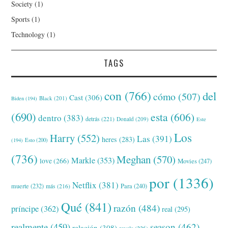
Society
(1)
Sports
(1)
Technology
(1)
TAGS
con
(766)
del
cómo
(507)
Cast
(306)
Black
(201)
Biden
(194)
(690)
esta
(606)
dentro
(383)
detrás
(221)
Donald
(209)
Este
Los
Harry
(552)
Las
(391)
heres
(283)
(194)
Esto
(200)
(736)
Meghan
(570)
Markle
(353)
love
(266)
Movies
(247)
por
(1336)
Netflix
(381)
muerte
(232)
Para
(240)
más
(216)
Qué
(841)
razón
(484)
príncipe
(362)
real
(295)
realmente
(459)
season
(462)
relación
(308)
revela
(226)