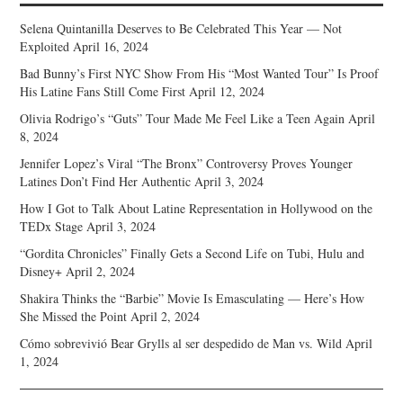
Selena Quintanilla Deserves to Be Celebrated This Year — Not
Exploited
April 16, 2024
Bad Bunny’s First NYC Show From His “Most Wanted Tour” Is Proof
His Latine Fans Still Come First
April 12, 2024
Olivia Rodrigo’s “Guts” Tour Made Me Feel Like a Teen Again
April
8, 2024
Jennifer Lopez’s Viral “The Bronx” Controversy Proves Younger
Latines Don’t Find Her Authentic
April 3, 2024
How I Got to Talk About Latine Representation in Hollywood on the
TEDx Stage
April 3, 2024
“Gordita Chronicles” Finally Gets a Second Life on Tubi, Hulu and
Disney+
April 2, 2024
Shakira Thinks the “Barbie” Movie Is Emasculating — Here’s How
She Missed the Point
April 2, 2024
Cómo sobrevivió Bear Grylls al ser despedido de Man vs. Wild
April
1, 2024