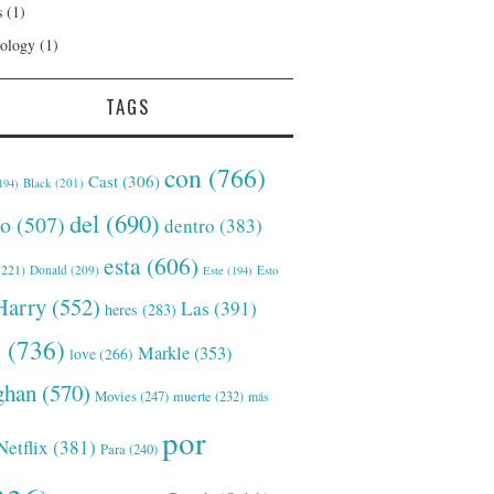
s
(1)
ology
(1)
TAGS
con
(766)
Cast
(306)
Black
(201)
194)
del
(690)
o
(507)
dentro
(383)
esta
(606)
221)
Donald
(209)
Este
(194)
Esto
Harry
(552)
Las
(391)
heres
(283)
s
(736)
Markle
(353)
love
(266)
han
(570)
Movies
(247)
muerte
(232)
más
por
Netflix
(381)
Para
(240)