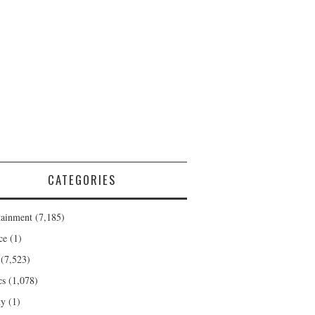
CATEGORIES
tainment
(7,185)
ce
(1)
(7,523)
cs
(1,078)
ty
(1)