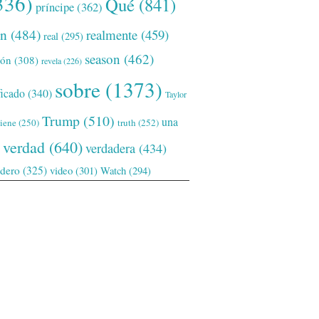
336)
Qué
(841)
príncipe
(362)
ón
(484)
realmente
(459)
real
(295)
season
(462)
ión
(308)
revela
(226)
sobre
(1373)
ficado
(340)
Taylor
Trump
(510)
una
tiene
(250)
truth
(252)
verdad
(640)
verdadera
(434)
adero
(325)
video
(301)
Watch
(294)