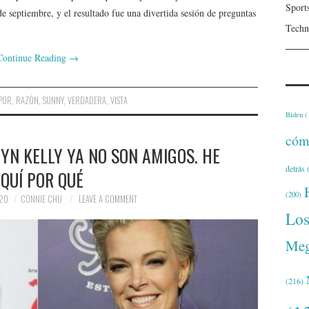
Sport
septiembre, y el resultado fue una divertida sesión de preguntas
Techn
Continue Reading
→
POR
,
RAZÓN
,
SUNNY
,
VERDADERA
,
VISTA
Biden
(
cóm
YN KELLY YA NO SON AMIGOS. HE
detrás
(
QUÍ POR QUÉ
(200)
020
CONNIE CHU
LEAVE A COMMENT
Lo
Meg
(216)