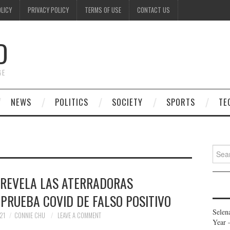
OLICY
PRIVACY POLICY
TERMS OF USE
CONTACT US
D
GE
NEWS
POLITICS
SOCIETY
SPORTS
TE
Searc
for:
 REVELA LAS ATERRADORAS
PRUEBA COVID DE FALSO POSITIVO
Selen
21
CONNIE CHU
LEAVE A COMMENT
Year 