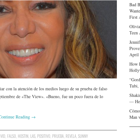
Bad B
Wante
First
Olivi
Teen 
Jenni
Prove
April
How I
Holly
“Gord
Tubi,
iar con la atención de los medios luego de su prueba de falso
Shaki
eptiembre de «The View». «Bueno, fue un poco fuera de lo
— Her
Cómo 
Continue Reading
→
Man v
VID
,
FALSO
,
HOSTIN
,
LAS
,
POSITIVO
,
PRUEBA
,
REVELA
,
SUNNY