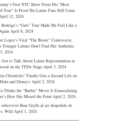
unny’s First NYC Show From His “Most
d Tour” Is Proof His Latine Fans Still Come
April 12, 2024
a Rodrigo’s “Guts” Tour Made Me Feel Like a
Again
April 8, 2024
fer Lopez’s Viral “The Bronx” Controversy
s Younger Latines Don’t Find Her Authentic
 3, 2024
 Got to Talk About Latine Representation in
wood on the TEDx Stage
April 3, 2024
ita Chronicles” Finally Gets a Second Life on
 Hulu and Disney+
April 2, 2024
ra Thinks the “Barbie” Movie Is Emasculating
e’s How She Missed the Point
April 2, 2024
sobrevivió Bear Grylls al ser despedido de
s. Wild
April 1, 2024