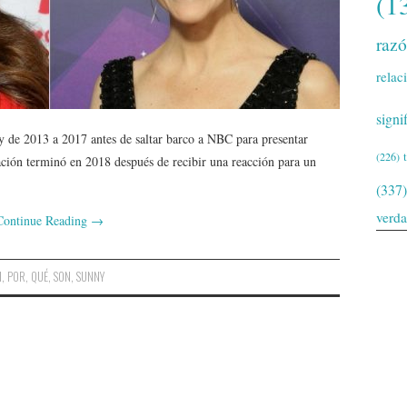
(1
raz
relac
signi
 de 2013 a 2017 antes de saltar barco a NBC para presentar
(226)
ción terminó en 2018 después de recibir una reacción para un
(337)
verd
Continue Reading
→
N
,
POR
,
QUÉ
,
SON
,
SUNNY