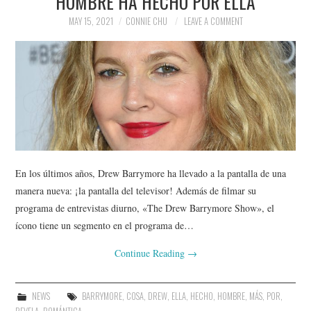
HOMBRE HA HECHO POR ELLA
MAY 15, 2021
CONNIE CHU
LEAVE A COMMENT
En los últimos años, Drew Barrymore ha llevado a la pantalla de una
manera nueva: ¡la pantalla del televisor! Además de filmar su
programa de entrevistas diurno, «The Drew Barrymore Show», el
ícono tiene un segmento en el programa de…
Continue Reading
→
NEWS
BARRYMORE
,
COSA
,
DREW
,
ELLA
,
HECHO
,
HOMBRE
,
MÁS
,
POR
,