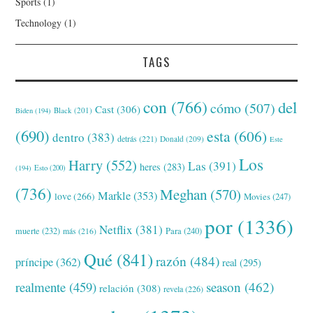
Sports
(1)
Technology
(1)
TAGS
con
(766)
del
cómo
(507)
Cast
(306)
Black
(201)
Biden
(194)
(690)
esta
(606)
dentro
(383)
detrás
(221)
Donald
(209)
Este
Los
Harry
(552)
Las
(391)
heres
(283)
(194)
Esto
(200)
(736)
Meghan
(570)
Markle
(353)
love
(266)
Movies
(247)
por
(1336)
Netflix
(381)
muerte
(232)
Para
(240)
más
(216)
Qué
(841)
razón
(484)
príncipe
(362)
real
(295)
realmente
(459)
season
(462)
relación
(308)
revela
(226)