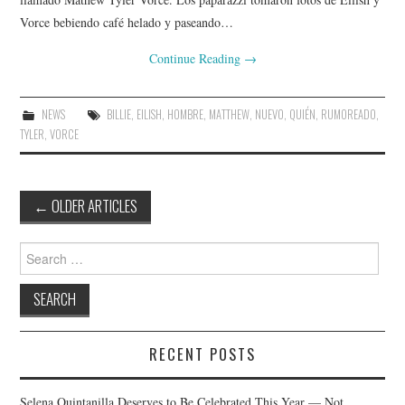
Vorce bebiendo café helado y paseando…
Continue Reading
→
NEWS
BILLIE
,
EILISH
,
HOMBRE
,
MATTHEW
,
NUEVO
,
QUIÉN
,
RUMOREADO
,
TYLER
,
VORCE
Post
←
OLDER ARTICLES
navigation
Search
for:
RECENT POSTS
Selena Quintanilla Deserves to Be Celebrated This Year — Not