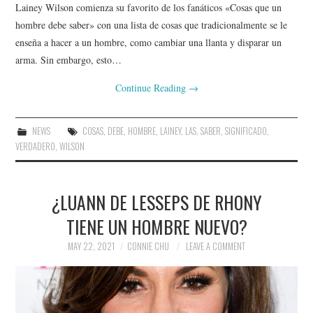
Lainey Wilson comienza su favorito de los fanáticos «Cosas que un
hombre debe saber» con una lista de cosas que tradicionalmente se le
enseña a hacer a un hombre, como cambiar una llanta y disparar un
arma. Sin embargo, esto…
Continue Reading
→
NEWS
COSAS
,
DEBE
,
HOMBRE
,
LAINEY
,
LAS
,
SABER
,
SIGNIFICADO
,
VERDADERO
,
WILSON
¿LUANN DE LESSEPS DE RHONY
TIENE UN HOMBRE NUEVO?
MAY 22, 2021
CONNIE CHU
LEAVE A COMMENT