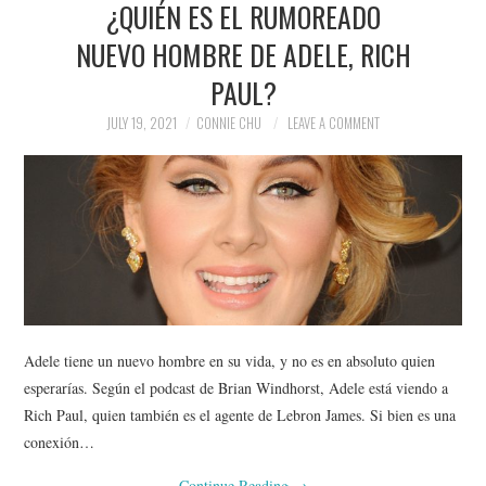
¿QUIÉN ES EL RUMOREADO
NEWS
NUEVO HOMBRE DE ADELE, RICH
POLITICS
PAUL?
SOCIETY
JULY 19, 2021
CONNIE CHU
LEAVE A COMMENT
SPORTS
TECHNOLOGY
Adele tiene un nuevo hombre en su vida, y no es en absoluto quien
esperarías. Según el podcast de Brian Windhorst, Adele está viendo a
Rich Paul, quien también es el agente de Lebron James. Si bien es una
conexión…
Continue Reading
→