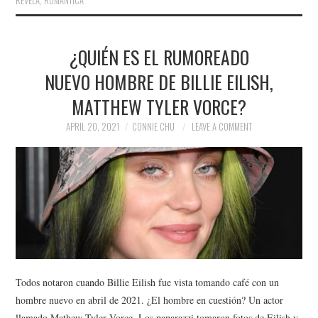
REVELA
,
ROMÁNTICA
¿QUIÉN ES EL RUMOREADO
NUEVO HOMBRE DE BILLIE EILISH,
MATTHEW TYLER VORCE?
APRIL 20, 2021
CONNIE CHU
LEAVE A COMMENT
Todos notaron cuando Billie Eilish fue vista tomando café con un
hombre nuevo en abril de 2021. ¿El hombre en cuestión? Un actor
llamado Mathew Tyler Vorce. Los paparazzi tomaron fotos de Eilish y