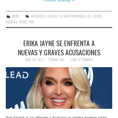
NEWS
ARRESTADA
,
CARGOS
,
CAZARRECOMPENSAS
,
DEL
,
GRAVES
,
HIJASTRA
,
PERRO
,
POR
ERIKA JAYNE SE ENFRENTA A
NUEVAS Y GRAVES ACUSACIONES
JUNE 26, 2021
CONNIE CHU
LEAVE A COMMENT
Tom Girardi se vio obligado a declararse en quiebra mientras estaba