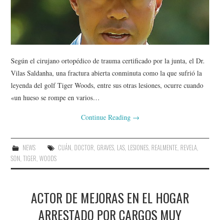
Según el cirujano ortopédico de trauma certificado por la junta, el Dr.
Vilas Saldanha, una fractura abierta conminuta como la que sufrió la
leyenda del golf Tiger Woods, entre sus otras lesiones, ocurre cuando
«un hueso se rompe en varios…
Continue Reading
→
NEWS
CUÁN
,
DOCTOR
,
GRAVES
,
LAS
,
LESIONES
,
REALMENTE
,
REVELA
,
SON
,
TIGER
,
WOODS
ACTOR DE MEJORAS EN EL HOGAR
ARRESTADO POR CARGOS MUY