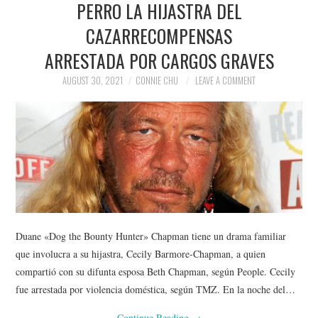
PERRO LA HIJASTRA DEL
NEWS
CAZARRECOMPENSAS
POLITICS
ARRESTADA POR CARGOS GRAVES
SOCIETY
AUGUST 30, 2021
CONNIE CHU
LEAVE A COMMENT
SPORTS
TECHNOLOGY
Duane «Dog the Bounty Hunter» Chapman tiene un drama familiar
que involucra a su hijastra, Cecily Barmore-Chapman, a quien
compartió con su difunta esposa Beth Chapman, según People. Cecily
fue arrestada por violencia doméstica, según TMZ. En la noche del…
Continue Reading
→