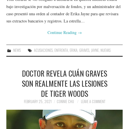
bajo investigación por malversación de fondos, y un administrador del
caso presentó una orden al contador de Erika Jayne para que revisara
sus extractos bancarios y registros. La estrella…
Continue Reading
→
NEWS
ACUSACIONES
,
ENFRENTA
,
ERIKA
,
GRAVES
,
JAYNE
,
NUEVAS
DOCTOR REVELA CUÁN GRAVES
SON REALMENTE LAS LESIONES
DE TIGER WOODS
FEBRUARY 25, 2021
CONNIE CHU
LEAVE A COMMENT