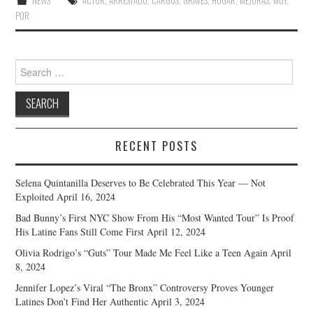
NEWS
ACTOR
,
ARRESTADO
,
CARGOS
,
GRAVES
,
HOGAR
,
MEJORAS
,
MUY
,
POR
Search
for:
RECENT POSTS
Selena Quintanilla Deserves to Be Celebrated This Year — Not
Exploited
April 16, 2024
Bad Bunny’s First NYC Show From His “Most Wanted Tour” Is Proof
His Latine Fans Still Come First
April 12, 2024
Olivia Rodrigo’s “Guts” Tour Made Me Feel Like a Teen Again
April
8, 2024
Jennifer Lopez’s Viral “The Bronx” Controversy Proves Younger
Latines Don’t Find Her Authentic
April 3, 2024