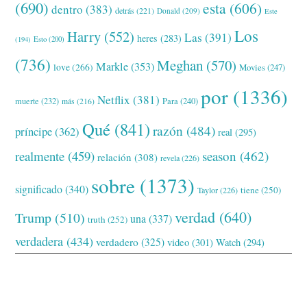
(690)
esta
(606)
dentro
(383)
detrás
(221)
Donald
(209)
Este
Los
Harry
(552)
Las
(391)
heres
(283)
(194)
Esto
(200)
(736)
Meghan
(570)
Markle
(353)
love
(266)
Movies
(247)
por
(1336)
Netflix
(381)
muerte
(232)
Para
(240)
más
(216)
Qué
(841)
razón
(484)
príncipe
(362)
real
(295)
realmente
(459)
season
(462)
relación
(308)
revela
(226)
sobre
(1373)
significado
(340)
tiene
(250)
Taylor
(226)
verdad
(640)
Trump
(510)
una
(337)
truth
(252)
verdadera
(434)
verdadero
(325)
video
(301)
Watch
(294)