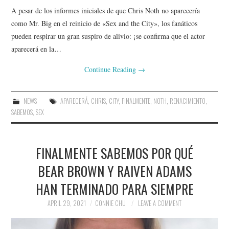
A pesar de los informes iniciales de que Chris Noth no aparecería
como Mr. Big en el reinicio de «Sex and the City», los fanáticos
pueden respirar un gran suspiro de alivio: ¡se confirma que el actor
aparecerá en la…
Continue Reading
→
NEWS
APARECERÁ
,
CHRIS
,
CITY
,
FINALMENTE
,
NOTH
,
RENACIMIENTO
,
SABEMOS
,
SEX
FINALMENTE SABEMOS POR QUÉ
BEAR BROWN Y RAIVEN ADAMS
HAN TERMINADO PARA SIEMPRE
APRIL 29, 2021
CONNIE CHU
LEAVE A COMMENT