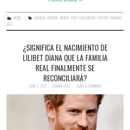
NEWS
ABORDA
,
BERNER
,
BRAVO
,
CHAT
,
FINALMENTE
,
FUTURO
,
HANNAH
,
SALA
¿SIGNIFICA EL NACIMIENTO DE
LILIBET DIANA QUE LA FAMILIA
REAL FINALMENTE SE
RECONCILIARÁ?
JUNE 7, 2021
CONNIE CHU
LEAVE A COMMENT