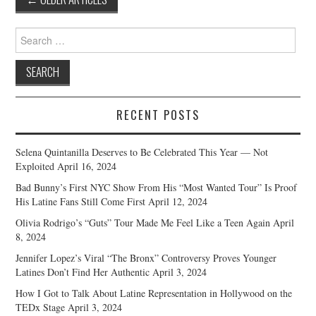
navigation
Search
for:
RECENT POSTS
Selena Quintanilla Deserves to Be Celebrated This Year — Not
Exploited
April 16, 2024
Bad Bunny’s First NYC Show From His “Most Wanted Tour” Is Proof
His Latine Fans Still Come First
April 12, 2024
Olivia Rodrigo’s “Guts” Tour Made Me Feel Like a Teen Again
April
8, 2024
Jennifer Lopez’s Viral “The Bronx” Controversy Proves Younger
Latines Don’t Find Her Authentic
April 3, 2024
How I Got to Talk About Latine Representation in Hollywood on the
TEDx Stage
April 3, 2024