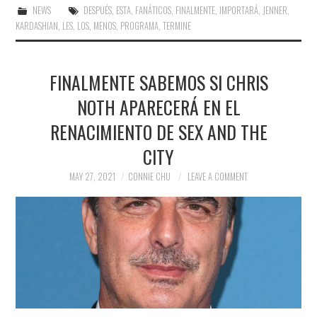
NEWS
DESPUÉS
,
ESTA
,
FANÁTICOS
,
FINALMENTE
,
IMPORTARÁ
,
JENNER
,
KARDASHIAN
,
LES
,
LOS
,
MENOS
,
PROGRAMA
,
TERMINE
FINALMENTE SABEMOS SI CHRIS
NOTH APARECERÁ EN EL
RENACIMIENTO DE SEX AND THE
CITY
MAY 27, 2021
CONNIE CHU
LEAVE A COMMENT