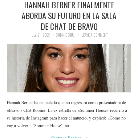
HANNAH BERNER FINALMENTE
NEWS
ABORDA SU FUTURO EN LA SALA
POLITICS
DE CHAT DE BRAVO
SOCIETY
JULY 21, 2021
CONNIE CHU
LEAVE A COMMENT
SPORTS
TECHNOLOGY
Hannah Berner ha anunciado que no regresará como presentadora de
«Bravo’s Chat Room». La ex estrella de «Summer House» recurrió a
su historia de Instagram para hacer el anuncio, y explicó: «Como no
voy a volver a ‘Summer House’, no…
Continue Reading
→