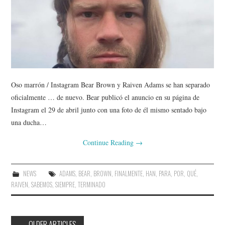
Oso marrón / Instagram Bear Brown y Raiven Adams se han separado
oficialmente … de nuevo. Bear publicó el anuncio en su página de
Instagram el 29 de abril junto con una foto de él mismo sentado bajo
una ducha…
Continue Reading
→
NEWS
ADAMS
,
BEAR
,
BROWN
,
FINALMENTE
,
HAN
,
PARA
,
POR
,
QUÉ
,
RAIVEN
,
SABEMOS
,
SIEMPRE
,
TERMINADO
Post
←
OLDER ARTICLES