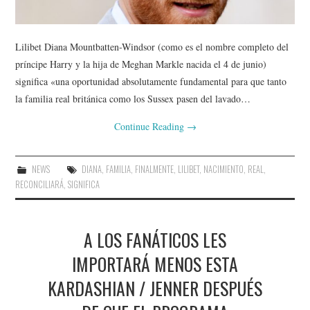
Lilibet Diana Mountbatten-Windsor (como es el nombre completo del
príncipe Harry y la hija de Meghan Markle nacida el 4 de junio)
significa «una oportunidad absolutamente fundamental para que tanto
la familia real británica como los Sussex pasen del lavado…
Continue Reading
→
NEWS
DIANA
,
FAMILIA
,
FINALMENTE
,
LILIBET
,
NACIMIENTO
,
REAL
,
RECONCILIARÁ
,
SIGNIFICA
A LOS FANÁTICOS LES
IMPORTARÁ MENOS ESTA
KARDASHIAN / JENNER DESPUÉS