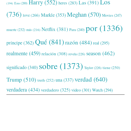
Los
Harry
(552)
Las
(391)
heres
(283)
(194)
Esto
(200)
(736)
Meghan
(570)
Markle
(353)
love
(266)
Movies
(247)
por
(1336)
Netflix
(381)
muerte
(232)
Para
(240)
más
(216)
Qué
(841)
razón
(484)
príncipe
(362)
real
(295)
realmente
(459)
season
(462)
relación
(308)
revela
(226)
sobre
(1373)
significado
(340)
tiene
(250)
Taylor
(226)
verdad
(640)
Trump
(510)
una
(337)
truth
(252)
verdadera
(434)
verdadero
(325)
video
(301)
Watch
(294)