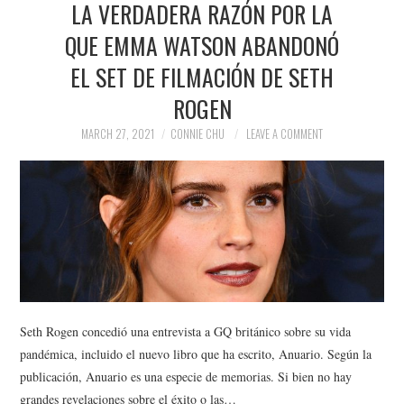
LA VERDADERA RAZÓN POR LA
NEWS
QUE EMMA WATSON ABANDONÓ
POLITICS
EL SET DE FILMACIÓN DE SETH
SOCIETY
ROGEN
MARCH 27, 2021
CONNIE CHU
LEAVE A COMMENT
SPORTS
TECHNOLOGY
Seth Rogen concedió una entrevista a GQ británico sobre su vida
pandémica, incluido el nuevo libro que ha escrito, Anuario. Según la
publicación, Anuario es una especie de memorias. Si bien no hay
grandes revelaciones sobre el éxito o las…