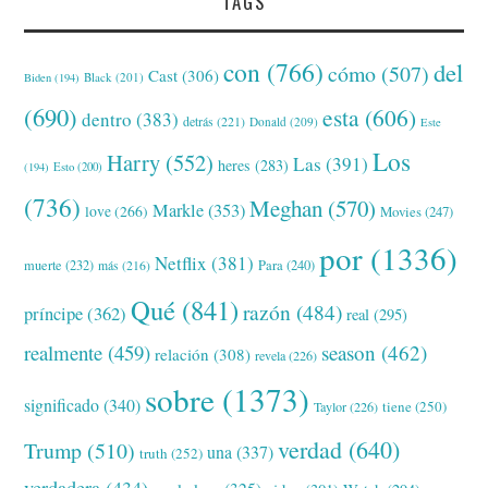
TAGS
con
(766)
del
cómo
(507)
Cast
(306)
Black
(201)
Biden
(194)
(690)
esta
(606)
dentro
(383)
detrás
(221)
Donald
(209)
Este
Los
Harry
(552)
Las
(391)
heres
(283)
(194)
Esto
(200)
(736)
Meghan
(570)
Markle
(353)
love
(266)
Movies
(247)
por
(1336)
Netflix
(381)
muerte
(232)
Para
(240)
más
(216)
Qué
(841)
razón
(484)
príncipe
(362)
real
(295)
realmente
(459)
season
(462)
relación
(308)
revela
(226)
sobre
(1373)
significado
(340)
tiene
(250)
Taylor
(226)
verdad
(640)
Trump
(510)
una
(337)
truth
(252)
verdadera
(434)