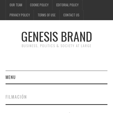
OUR TEAM
COOKIE POLICY
EDITORIAL POLICY
PRIVACY POLICY
TERMS OF USE
CONTACT US
GENESIS BRAND
BUSINESS, POLITICS & SOCIETY AT LARGE
MENU
ENTERTAINMENT
FILMACIÓN
FINANCE