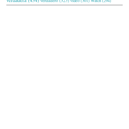
verdadero
(325)
video
(301)
Watch
(294)