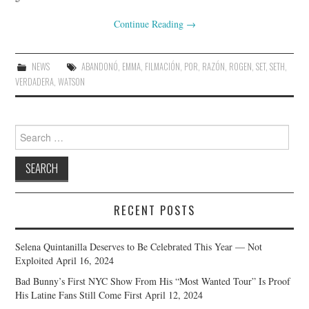
Continue Reading
→
NEWS
ABANDONÓ
,
EMMA
,
FILMACIÓN
,
POR
,
RAZÓN
,
ROGEN
,
SET
,
SETH
,
VERDADERA
,
WATSON
Search
for:
RECENT POSTS
Selena Quintanilla Deserves to Be Celebrated This Year — Not
Exploited
April 16, 2024
Bad Bunny’s First NYC Show From His “Most Wanted Tour” Is Proof
His Latine Fans Still Come First
April 12, 2024