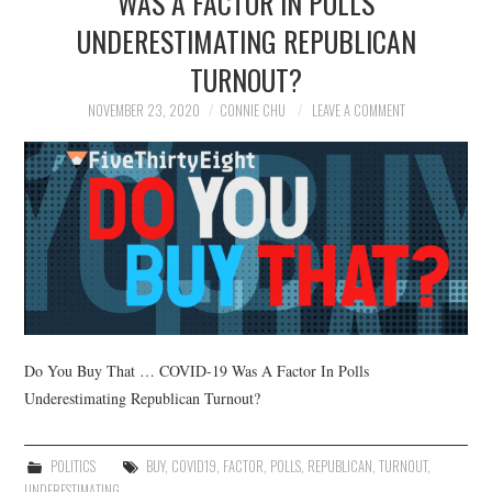
WAS A FACTOR IN POLLS
UNDERESTIMATING REPUBLICAN
TURNOUT?
NOVEMBER 23, 2020
CONNIE CHU
LEAVE A COMMENT
Do You Buy That … COVID-19 Was A Factor In Polls
Underestimating Republican Turnout?
POLITICS
BUY
,
COVID19
,
FACTOR
,
POLLS
,
REPUBLICAN
,
TURNOUT
,
UNDERESTIMATING