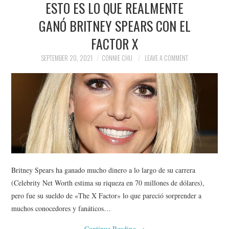
ESTO ES LO QUE REALMENTE
NEWS
GANÓ BRITNEY SPEARS CON EL
POLITICS
FACTOR X
SOCIETY
SEPTEMBER 20, 2021
CONNIE CHU
LEAVE A COMMENT
SPORTS
TECHNOLOGY
Britney Spears ha ganado mucho dinero a lo largo de su carrera
(Celebrity Net Worth estima su riqueza en 70 millones de dólares),
pero fue su sueldo de «The X Factor» lo que pareció sorprender a
muchos conocedores y fanáticos…
Continue Reading
→