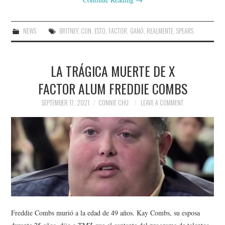
NEWS
BRITNEY
,
CON
,
ESTO
,
FACTOR
,
GANÓ
,
REALMENTE
,
SPEARS
LA TRÁGICA MUERTE DE X
FACTOR ALUM FREDDIE COMBS
SEPTEMBER 17, 2021
CONNIE CHU
LEAVE A COMMENT
Freddie Combs murió a la edad de 49 años. Kay Combs, su esposa