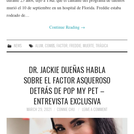
durante 25 años, dijo a TMZ que el cantante del programa de talentos
murió el 10 de septiembre en un hospital de Florida. Freddie estaba
rodeado de…
Continue Reading
→
NEWS
ALUM
,
COMBS
,
FACTOR
,
FREDDIE
,
MUERTE
,
TRÁGICA
DR. JACKIE DUEÑAS HABLA
SOBRE EL FACTOR ASQUEROSO
DETRÁS DE POP MY PET –
ENTREVISTA EXCLUSIVA
MARCH 29, 2021
CONNIE CHU
LEAVE A COMMENT