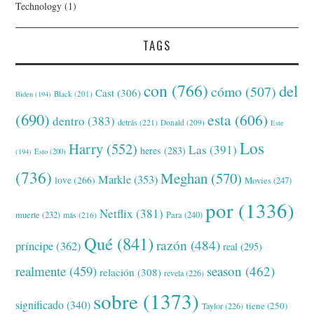
Technology
(1)
TAGS
con
(766)
del
cómo
(507)
Cast
(306)
Black
(201)
Biden
(194)
(690)
esta
(606)
dentro
(383)
detrás
(221)
Donald
(209)
Este
Los
Harry
(552)
Las
(391)
heres
(283)
(194)
Esto
(200)
(736)
Meghan
(570)
Markle
(353)
love
(266)
Movies
(247)
por
(1336)
Netflix
(381)
muerte
(232)
Para
(240)
más
(216)
Qué
(841)
razón
(484)
príncipe
(362)
real
(295)
realmente
(459)
season
(462)
relación
(308)
revela
(226)
sobre
(1373)
significado
(340)
tiene
(250)
Taylor
(226)