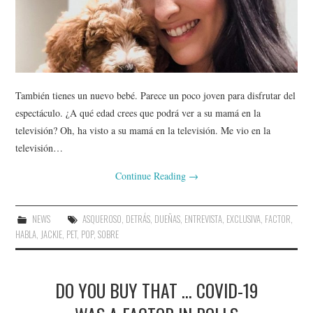
También tienes un nuevo bebé. Parece un poco joven para disfrutar del
espectáculo. ¿A qué edad crees que podrá ver a su mamá en la
televisión? Oh, ha visto a su mamá en la televisión. Me vio en la
televisión…
Continue Reading
→
NEWS
ASQUEROSO
,
DETRÁS
,
DUEÑAS
,
ENTREVISTA
,
EXCLUSIVA
,
FACTOR
,
HABLA
,
JACKIE
,
PET
,
POP
,
SOBRE
DO YOU BUY THAT … COVID-19