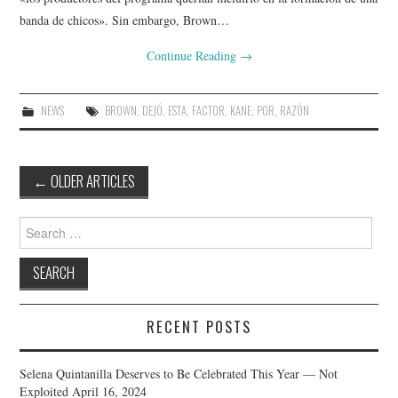
banda de chicos». Sin embargo, Brown…
Continue Reading
→
NEWS
BROWN
,
DEJÓ
,
ESTA
,
FACTOR
,
KANE
,
POR
,
RAZÓN
Post
←
OLDER ARTICLES
navigation
Search
for:
RECENT POSTS
Selena Quintanilla Deserves to Be Celebrated This Year — Not
Exploited
April 16, 2024