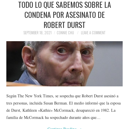
TODO LO QUE SABEMOS SOBRE LA
NEWS
CONDENA POR ASESINATO DE
POLITICS
ROBERT DURST
SOCIETY
SEPTEMBER 18, 2021
CONNIE CHU
LEAVE A COMMENT
SPORTS
TECHNOLOGY
Según The New York Times, se sospecha que Robert Durst asesinó a
tres personas, incluida Susan Berman. El medio informó que la esposa
de Durst, Kathleen «Kathie» McCormack, desapareció en 1982. La
familia de McCormack ha sospechado durante años que…
Continue Reading
→