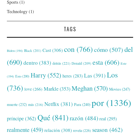
Sports
(1)
Technology
(1)
TAGS
con
(766)
del
cómo
(507)
Cast
(306)
Black
(201)
Biden
(194)
(690)
esta
(606)
dentro
(383)
detrás
(221)
Donald
(209)
Este
Los
Harry
(552)
Las
(391)
heres
(283)
(194)
Esto
(200)
(736)
Meghan
(570)
Markle
(353)
love
(266)
Movies
(247)
por
(1336)
Netflix
(381)
muerte
(232)
Para
(240)
más
(216)
Qué
(841)
razón
(484)
príncipe
(362)
real
(295)
realmente
(459)
season
(462)
relación
(308)
revela
(226)