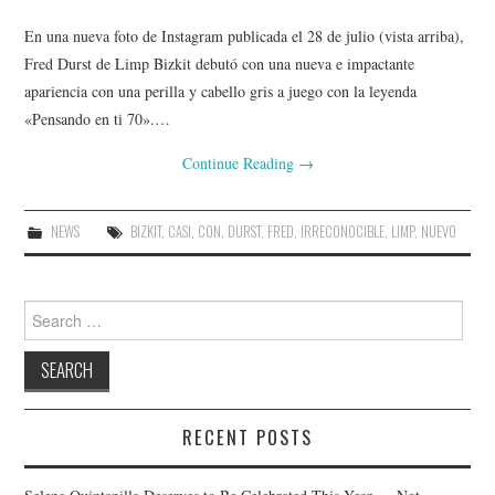
En una nueva foto de Instagram publicada el 28 de julio (vista arriba),
Fred Durst de Limp Bizkit debutó con una nueva e impactante
apariencia con una perilla y cabello gris a juego con la leyenda
«Pensando en ti 70».…
Continue Reading
→
NEWS
BIZKIT
,
CASI
,
CON
,
DURST
,
FRED
,
IRRECONOCIBLE
,
LIMP
,
NUEVO
Search
for:
RECENT POSTS