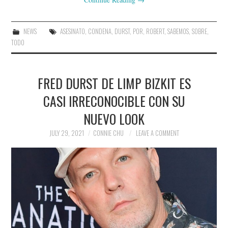
NEWS
ASESINATO
,
CONDENA
,
DURST
,
POR
,
ROBERT
,
SABEMOS
,
SOBRE
,
TODO
FRED DURST DE LIMP BIZKIT ES
CASI IRRECONOCIBLE CON SU
NUEVO LOOK
JULY 29, 2021
CONNIE CHU
LEAVE A COMMENT