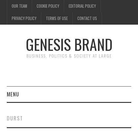
OUR TEAM
COOKIE POLICY
EDITORIAL POLICY
PRIVACY POLICY
TERMS OF USE
CONTACT US
GENESIS BRAND
BUSINESS, POLITICS & SOCIETY AT LARGE
MENU
ENTERTAINMENT
DURST
FINANCE