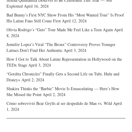
Selena Quintanilla Deserves to Be Celebrated This Year — Not
Exploited
April 16, 2024
Bad Bunny’s First NYC Show From His “Most Wanted Tour” Is Proof
His Latine Fans Still Come First
April 12, 2024
Olivia Rodrigo’s “Guts” Tour Made Me Feel Like a Teen Again
April
8, 2024
Jennifer Lopez’s Viral “The Bronx” Controversy Proves Younger
Latines Don’t Find Her Authentic
April 3, 2024
How I Got to Talk About Latine Representation in Hollywood on the
TEDx Stage
April 3, 2024
“Gordita Chronicles” Finally Gets a Second Life on Tubi, Hulu and
Disney+
April 2, 2024
Shakira Thinks the “Barbie” Movie Is Emasculating — Here’s How
She Missed the Point
April 2, 2024
Cómo sobrevivió Bear Grylls al ser despedido de Man vs. Wild
April
1, 2024