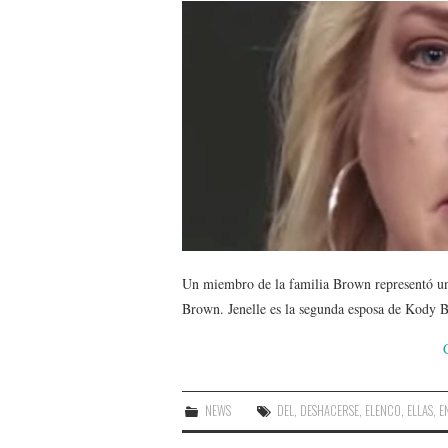
Un miembro de la familia Brown representó un 
Brown. Jenelle es la segunda esposa de Kody B
NEWS
DEL
,
DESHACERSE
,
ELENCO
,
ELLAS
,
E