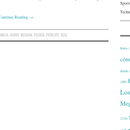
Sport
Techn
Continue Reading
→
AMILIA
,
HARRY
,
MEGHAN
,
PODRÍA
,
PRÍNCIPE
,
REAL
Biden
(
cóm
detrás
(
(200)
Lo
Meg
(216)