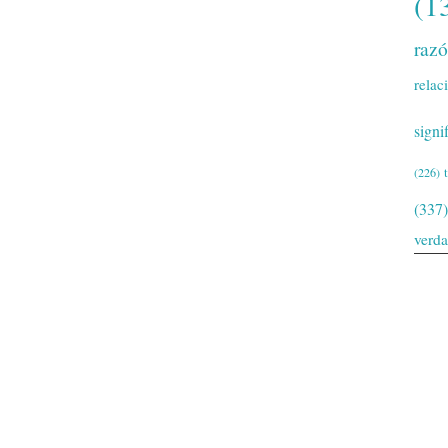
(1
raz
relac
signi
(226)
(337)
verd