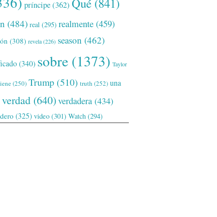
336)
Qué
(841)
príncipe
(362)
ón
(484)
realmente
(459)
real
(295)
season
(462)
ión
(308)
revela
(226)
sobre
(1373)
ficado
(340)
Taylor
Trump
(510)
una
tiene
(250)
truth
(252)
verdad
(640)
verdadera
(434)
adero
(325)
video
(301)
Watch
(294)