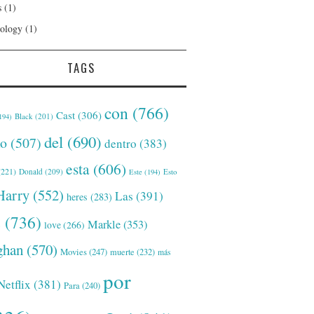
s
(1)
ology
(1)
TAGS
con
(766)
Cast
(306)
Black
(201)
194)
del
(690)
o
(507)
dentro
(383)
esta
(606)
221)
Donald
(209)
Este
(194)
Esto
Harry
(552)
Las
(391)
heres
(283)
s
(736)
Markle
(353)
love
(266)
han
(570)
Movies
(247)
muerte
(232)
más
por
Netflix
(381)
Para
(240)