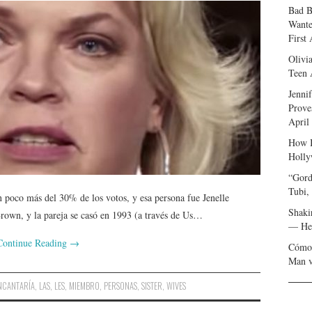
Bad B
Wante
First
Olivi
Teen 
Jenni
Prove
April
How I
Holly
“Gord
Tubi,
poco más del 30% de los votos, y esa persona fue Jenelle
Shaki
rown, y la pareja se casó en 1993 (a través de Us…
— Her
Continue Reading
→
Cómo 
Man v
NCANTARÍA
,
LAS
,
LES
,
MIEMBRO
,
PERSONAS
,
SISTER
,
WIVES