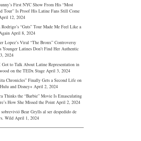
unny’s First NYC Show From His “Most
d Tour” Is Proof His Latine Fans Still Come
April 12, 2024
a Rodrigo’s “Guts” Tour Made Me Feel Like a
Again
April 8, 2024
fer Lopez’s Viral “The Bronx” Controversy
s Younger Latines Don’t Find Her Authentic
 3, 2024
 Got to Talk About Latine Representation in
wood on the TEDx Stage
April 3, 2024
ita Chronicles” Finally Gets a Second Life on
 Hulu and Disney+
April 2, 2024
ra Thinks the “Barbie” Movie Is Emasculating
e’s How She Missed the Point
April 2, 2024
sobrevivió Bear Grylls al ser despedido de
s. Wild
April 1, 2024