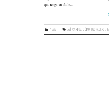
que tenga un título.…
NEWS
ASÍ
,
CARLOS
,
CÓMO
,
DESHACERSE
,
F