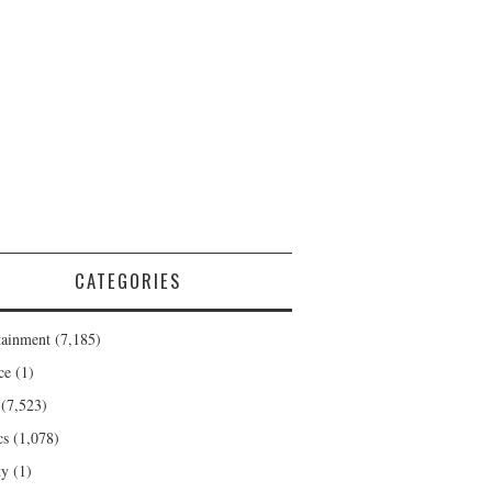
CATEGORIES
tainment
(7,185)
ce
(1)
(7,523)
cs
(1,078)
ty
(1)