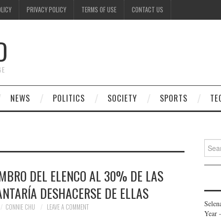
OLICY
PRIVACY POLICY
TERMS OF USE
CONTACT US
D
GE
NEWS
POLITICS
SOCIETY
SPORTS
TE
Searc
for:
EMBRO DEL ELENCO AL 30% DE LAS
ANTARÍA DESHACERSE DE ELLAS
Selen
CONNIE CHU
LEAVE A COMMENT
Year 