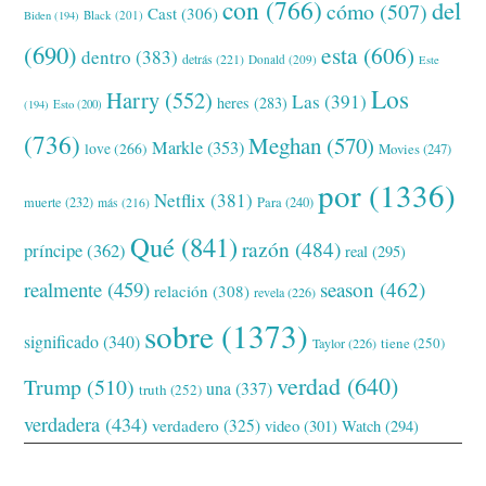
con
(766)
del
cómo
(507)
Cast
(306)
Black
(201)
Biden
(194)
(690)
esta
(606)
dentro
(383)
detrás
(221)
Donald
(209)
Este
Los
Harry
(552)
Las
(391)
heres
(283)
(194)
Esto
(200)
(736)
Meghan
(570)
Markle
(353)
love
(266)
Movies
(247)
por
(1336)
Netflix
(381)
muerte
(232)
Para
(240)
más
(216)
Qué
(841)
razón
(484)
príncipe
(362)
real
(295)
realmente
(459)
season
(462)
relación
(308)
revela
(226)
sobre
(1373)
significado
(340)
tiene
(250)
Taylor
(226)
verdad
(640)
Trump
(510)
una
(337)
truth
(252)
verdadera
(434)
verdadero
(325)
video
(301)
Watch
(294)