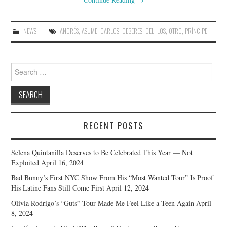
NEWS
ANDRÉS
,
ASUME
,
CARLOS
,
DEBERES
,
DEL
,
LOS
,
OTRO
,
PRÍNCIPE
Search
for:
RECENT POSTS
Selena Quintanilla Deserves to Be Celebrated This Year — Not
Exploited
April 16, 2024
Bad Bunny’s First NYC Show From His “Most Wanted Tour” Is Proof
His Latine Fans Still Come First
April 12, 2024
Olivia Rodrigo’s “Guts” Tour Made Me Feel Like a Teen Again
April
8, 2024