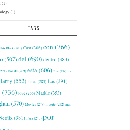
s
(1)
ology
(1)
TAGS
con
(766)
Cast
(306)
Black
(201)
194)
del
(690)
o
(507)
dentro
(383)
esta
(606)
221)
Donald
(209)
Este
(194)
Esto
Harry
(552)
Las
(391)
heres
(283)
s
(736)
Markle
(353)
love
(266)
han
(570)
Movies
(247)
muerte
(232)
más
por
Netflix
(381)
Para
(240)