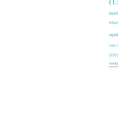
(1
raz
relac
signi
(226)
(337)
verd