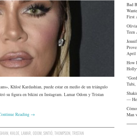
Bad B
Wante
First
Olivi
Teen 
Jenni
Prove
April
How I
Holly
“Gord
Tubi,
ans», Khloé Kardashian, puede estar en medio de un triángulo
Shaki
ró su figura en bikini en Instagram. Lamar Odom y Tristan
— Her
Cómo 
Continue Reading
→
Man v
SHIAN
,
KHLOE
,
LAMAR
,
ODOM
,
SINTIÓ
,
THOMPSON
,
TRISTAN