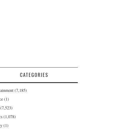
CATEGORIES
tainment
(7,185)
ce
(1)
(7,523)
cs
(1,078)
ty
(1)