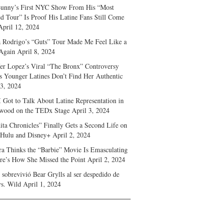
unny’s First NYC Show From His “Most
d Tour” Is Proof His Latine Fans Still Come
April 12, 2024
a Rodrigo’s “Guts” Tour Made Me Feel Like a
Again
April 8, 2024
fer Lopez’s Viral “The Bronx” Controversy
s Younger Latines Don’t Find Her Authentic
 3, 2024
 Got to Talk About Latine Representation in
wood on the TEDx Stage
April 3, 2024
ita Chronicles” Finally Gets a Second Life on
 Hulu and Disney+
April 2, 2024
ra Thinks the “Barbie” Movie Is Emasculating
e’s How She Missed the Point
April 2, 2024
sobrevivió Bear Grylls al ser despedido de
s. Wild
April 1, 2024