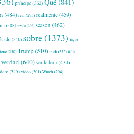
336)
Qué
(841)
príncipe
(362)
ón
(484)
realmente
(459)
real
(295)
season
(462)
ión
(308)
revela
(226)
sobre
(1373)
ficado
(340)
Taylor
Trump
(510)
una
tiene
(250)
truth
(252)
verdad
(640)
verdadera
(434)
adero
(325)
video
(301)
Watch
(294)