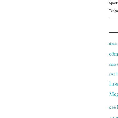
Sport
Techn
Biden
(
cóm
detrás
(
(200)
Lo
Meg
(216)