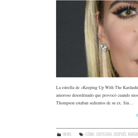
La estrella de «Keeping Up With The Kardashi
amoroso desordenado que provocó cuando most
Thompson estaban sedientos de su ex. Sin…
NEWS
CÓMO
,
CRITICARA
,
DESPUÉS
,
KARDA