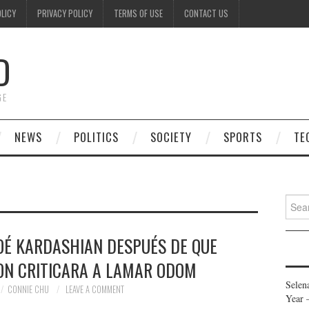
OLICY
PRIVACY POLICY
TERMS OF USE
CONTACT US
D
GE
NEWS
POLITICS
SOCIETY
SPORTS
TE
Searc
for:
OÉ KARDASHIAN DESPUÉS DE QUE
ON CRITICARA A LAMAR ODOM
Selen
CONNIE CHU
LEAVE A COMMENT
Year 