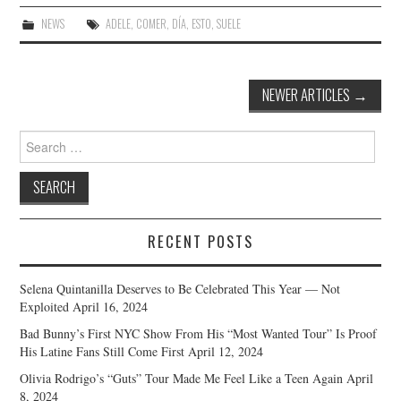
NEWS
ADELE
,
COMER
,
DÍA
,
ESTO
,
SUELE
Post
NEWER ARTICLES
→
navigation
Search
for:
RECENT POSTS
Selena Quintanilla Deserves to Be Celebrated This Year — Not
Exploited
April 16, 2024
Bad Bunny’s First NYC Show From His “Most Wanted Tour” Is Proof
His Latine Fans Still Come First
April 12, 2024
Olivia Rodrigo’s “Guts” Tour Made Me Feel Like a Teen Again
April
8, 2024