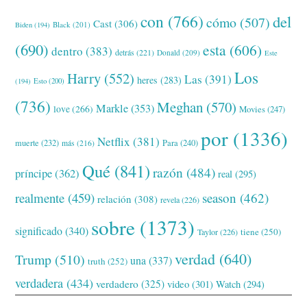
con
(766)
del
cómo
(507)
Cast
(306)
Black
(201)
Biden
(194)
(690)
esta
(606)
dentro
(383)
detrás
(221)
Donald
(209)
Este
Los
Harry
(552)
Las
(391)
heres
(283)
(194)
Esto
(200)
(736)
Meghan
(570)
Markle
(353)
love
(266)
Movies
(247)
por
(1336)
Netflix
(381)
muerte
(232)
Para
(240)
más
(216)
Qué
(841)
razón
(484)
príncipe
(362)
real
(295)
realmente
(459)
season
(462)
relación
(308)
revela
(226)
sobre
(1373)
significado
(340)
tiene
(250)
Taylor
(226)
verdad
(640)
Trump
(510)
una
(337)
truth
(252)
verdadera
(434)
verdadero
(325)
video
(301)
Watch
(294)