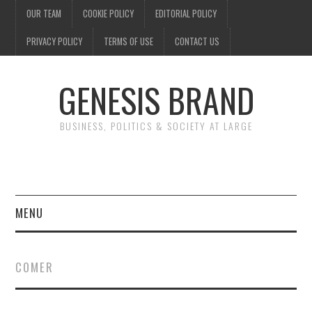
OUR TEAM
COOKIE POLICY
EDITORIAL POLICY
PRIVACY POLICY
TERMS OF USE
CONTACT US
GENESIS BRAND
BUSINESS, POLITICS & SOCIETY AT LARGE
MENU
ENTERTAINMENT
COMER
FINANCE