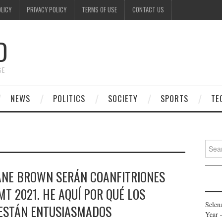
OLICY
PRIVACY POLICY
TERMS OF USE
CONTACT US
D
GE
NEWS
POLITICS
SOCIETY
SPORTS
TE
Searc
for:
KANE BROWN SERÁN COANFITRIONES
T 2021. HE AQUÍ POR QUÉ LOS
Selen
 ESTÁN ENTUSIASMADOS
Year 