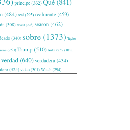
336)
Qué
(841)
príncipe
(362)
ón
(484)
realmente
(459)
real
(295)
season
(462)
ión
(308)
revela
(226)
sobre
(1373)
ficado
(340)
Taylor
Trump
(510)
una
tiene
(250)
truth
(252)
verdad
(640)
verdadera
(434)
adero
(325)
video
(301)
Watch
(294)