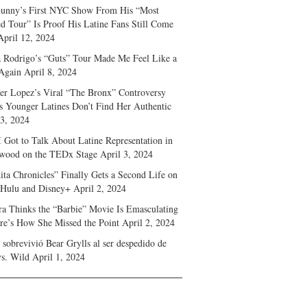
unny’s First NYC Show From His “Most
d Tour” Is Proof His Latine Fans Still Come
April 12, 2024
a Rodrigo’s “Guts” Tour Made Me Feel Like a
Again
April 8, 2024
fer Lopez’s Viral “The Bronx” Controversy
s Younger Latines Don’t Find Her Authentic
 3, 2024
 Got to Talk About Latine Representation in
wood on the TEDx Stage
April 3, 2024
ita Chronicles” Finally Gets a Second Life on
 Hulu and Disney+
April 2, 2024
ra Thinks the “Barbie” Movie Is Emasculating
e’s How She Missed the Point
April 2, 2024
sobrevivió Bear Grylls al ser despedido de
s. Wild
April 1, 2024