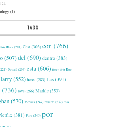
s
(1)
ology
(1)
TAGS
con
(766)
Cast
(306)
Black
(201)
194)
del
(690)
o
(507)
dentro
(383)
esta
(606)
221)
Donald
(209)
Este
(194)
Esto
Harry
(552)
Las
(391)
heres
(283)
s
(736)
Markle
(353)
love
(266)
han
(570)
Movies
(247)
muerte
(232)
más
por
Netflix
(381)
Para
(240)