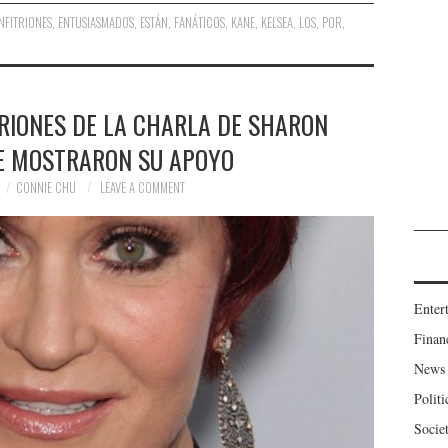
NFITRIONES
,
ENTUSIASMADOS
,
ESTÁN
,
FANÁTICOS
,
KANE
,
KELSEA
,
LOS
,
POR
,
RIONES DE LA CHARLA DE SHARON
E MOSTRARON SU APOYO
CONNIE CHU
LEAVE A COMMENT
Enter
Finan
News
Politi
Socie