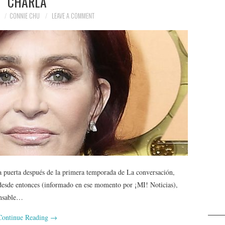
CHARLA
1
CONNIE CHU
LEAVE A COMMENT
 puerta después de la primera temporada de La conversación,
esde entonces (informado en ese momento por ¡MI! Noticias),
onsable…
Continue Reading
→