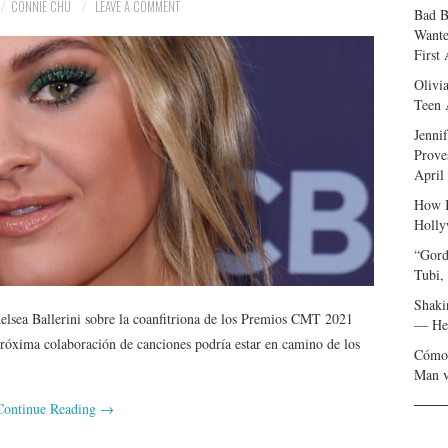
CONNIE CHU
LEAVE A COMMENT
Bad B
Wante
First
Olivi
Teen 
Jenni
Prove
April
How I
Holly
“Gord
Tubi,
Shaki
Kelsea Ballerini sobre la coanfitriona de los Premios CMT 2021
— Her
róxima colaboración de canciones podría estar en camino de los
Cómo 
Man v
Continue Reading
→