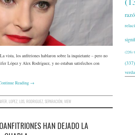
(1
raz
relac
signi
(226)
La vista, los anfitriones hablaron sobre la inquietante – pero no
(337)
nifer López y Alex Rodríguez, y no estaban satisfechos con
verd
Continue Reading
→
NIFER
,
LOPEZ
,
LOS
,
RODRIGUEZ
,
SEPARACIÓN
,
VIEW
OANFITRIONES HAN DEJADO LA