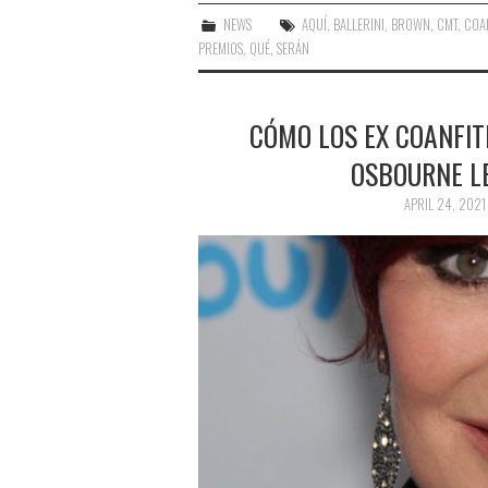
NEWS
AQUÍ
,
BALLERINI
,
BROWN
,
CMT
,
COA
PREMIOS
,
QUÉ
,
SERÁN
CÓMO LOS EX COANFIT
OSBOURNE L
APRIL 24, 2021