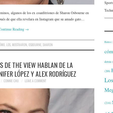
Sport
Techn
rminos, algunos de los ex coanfitriones de Sharon Osbourne en
spués de que ella revelara en Instagram que su amado gato…
Continue Reading
→
Biden
(
ÓMO
,
LOS
,
MOSTRARON
,
OSBOURNE
,
SHARON
cóm
detrás
(
S DE THE VIEW HABLAN DE LA
NIFER LÓPEZ Y ALEX RODRÍGUEZ
(200)
Lo
CONNIE CHU
LEAVE A COMMENT
Meg
(216)