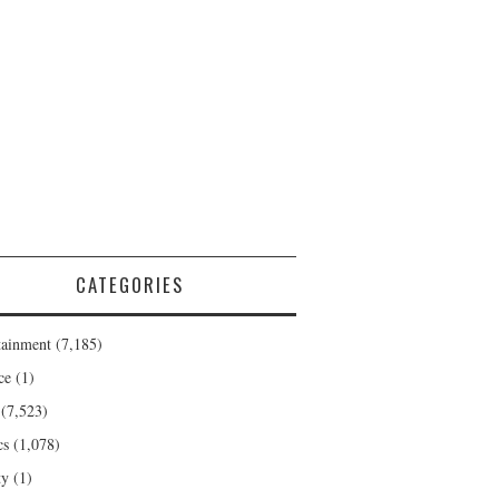
CATEGORIES
tainment
(7,185)
ce
(1)
(7,523)
cs
(1,078)
ty
(1)