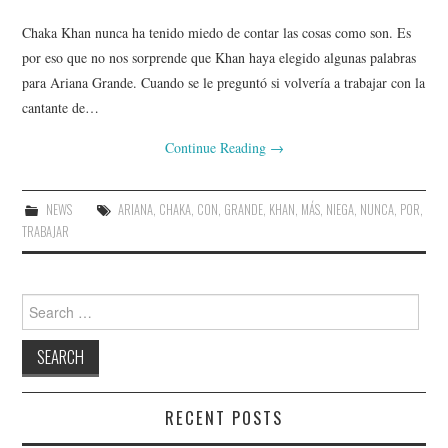
Chaka Khan nunca ha tenido miedo de contar las cosas como son. Es
por eso que no nos sorprende que Khan haya elegido algunas palabras
para Ariana Grande. Cuando se le preguntó si volvería a trabajar con la
cantante de…
Continue Reading
→
NEWS
ARIANA
,
CHAKA
,
CON
,
GRANDE
,
KHAN
,
MÁS
,
NIEGA
,
NUNCA
,
POR
,
TRABAJAR
Search
for:
RECENT POSTS