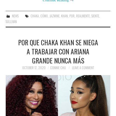
NEWS
CHAKA
,
CÓMO
,
JAZMINE
,
KHAN
,
POR
,
REALMENTE
,
SIENTE
,
SULLIVAN
POR QUE CHAKA KHAN SE NIEGA
A TRABAJAR CON ARIANA
GRANDE NUNCA MÁS
OCTOBER 17, 2020
CONNIE CHU
LEAVE A COMMENT