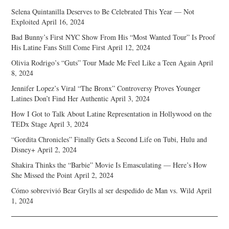
Selena Quintanilla Deserves to Be Celebrated This Year — Not
Exploited
April 16, 2024
Bad Bunny’s First NYC Show From His “Most Wanted Tour” Is Proof
His Latine Fans Still Come First
April 12, 2024
Olivia Rodrigo’s “Guts” Tour Made Me Feel Like a Teen Again
April
8, 2024
Jennifer Lopez’s Viral “The Bronx” Controversy Proves Younger
Latines Don’t Find Her Authentic
April 3, 2024
How I Got to Talk About Latine Representation in Hollywood on the
TEDx Stage
April 3, 2024
“Gordita Chronicles” Finally Gets a Second Life on Tubi, Hulu and
Disney+
April 2, 2024
Shakira Thinks the “Barbie” Movie Is Emasculating — Here’s How
She Missed the Point
April 2, 2024
Cómo sobrevivió Bear Grylls al ser despedido de Man vs. Wild
April
1, 2024