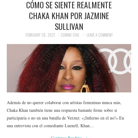
CÓMO SE SIENTE REALMENTE
NEWS
CHAKA KHAN POR JAZMINE
POLITICS
SULLIVAN
SOCIETY
FEBRUARY 28, 2021
CONNIE CHU
LEAVE A COMMENT
SPORTS
TECHNOLOGY
Además de no querer colaborar con artistas femeninas nunca más,
Chaka Khan también tiene una respuesta bastante firme sobre si
participaría o no en una batalla de Verzuz: «¡Infierno en el no!» En
una entrevista con el comediante Luenell, Khan…
Continue Reading
→