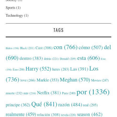
Sports
(1)
Technology
(1)
TAGS
con
(766)
del
cómo
(507)
Cast
(306)
Black
(201)
Biden
(194)
(690)
esta
(606)
dentro
(383)
detrás
(221)
Donald
(209)
Este
Los
Harry
(552)
Las
(391)
heres
(283)
(194)
Esto
(200)
(736)
Meghan
(570)
Markle
(353)
love
(266)
Movies
(247)
por
(1336)
Netflix
(381)
muerte
(232)
Para
(240)
más
(216)
Qué
(841)
razón
(484)
príncipe
(362)
real
(295)
realmente
(459)
season
(462)
relación
(308)
revela
(226)