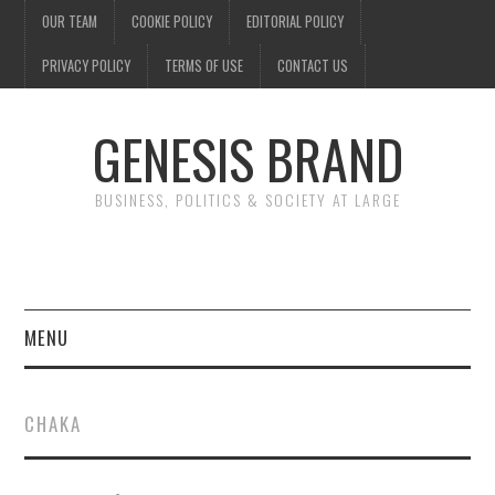
OUR TEAM
COOKIE POLICY
EDITORIAL POLICY
PRIVACY POLICY
TERMS OF USE
CONTACT US
GENESIS BRAND
BUSINESS, POLITICS & SOCIETY AT LARGE
MENU
ENTERTAINMENT
CHAKA
FINANCE