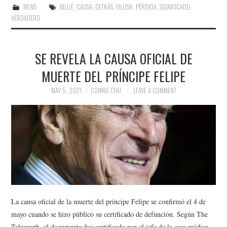
NEWS
BILLIE
,
CAUSA
,
DETRÁS
,
EILLISH
,
PÉRDIDA
,
SIGNIFICADO
,
VERDADERO
SE REVELA LA CAUSA OFICIAL DE
MUERTE DEL PRÍNCIPE FELIPE
MAY 5, 2021
CONNIE CHU
LEAVE A COMMENT
La causa oficial de la muerte del príncipe Felipe se confirmó el 4 de
mayo cuando se hizo público su certificado de defunción. Según The
Telegraph, el documento fue certificado por el jefe de la casa médica