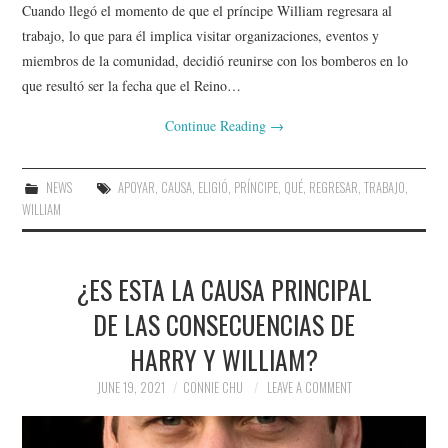
Cuando llegó el momento de que el príncipe William regresara al
trabajo, lo que para él implica visitar organizaciones, eventos y
miembros de la comunidad, decidió reunirse con los bomberos en lo
que resultó ser la fecha que el Reino…
Continue Reading
→
NEWS
APOYAR
,
CAUSA
,
ELIGIÓ
,
PRÍNCIPE
,
QUÉ
,
REGRESAR
,
TRABAJO
,
WILLIAM
¿ES ESTA LA CAUSA PRINCIPAL
DE LAS CONSECUENCIAS DE
HARRY Y WILLIAM?
JUNE 19, 2021
CONNIE CHU
LEAVE A COMMENT