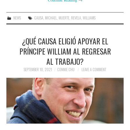
NEWS
CAUSA
,
MICHAEL
,
MUERTE
,
REVELA
,
WILLIAMS
¿QUÉ CAUSA ELIGIÓ APOYAR EL
PRÍNCIPE WILLIAM AL REGRESAR
AL TRABAJO?
SEPTEMBER 10, 2021
CONNIE CHU
LEAVE A COMMENT