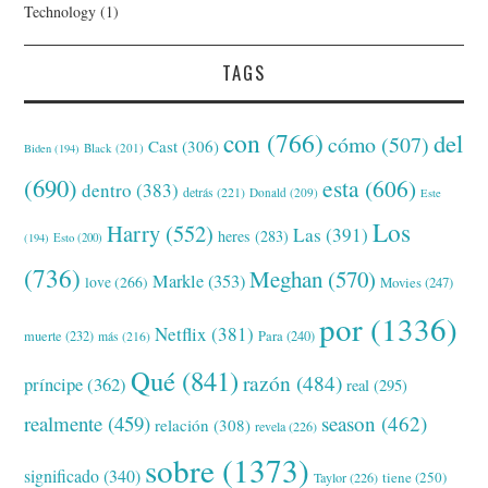
Technology
(1)
TAGS
con
(766)
del
cómo
(507)
Cast
(306)
Black
(201)
Biden
(194)
(690)
esta
(606)
dentro
(383)
detrás
(221)
Donald
(209)
Este
Los
Harry
(552)
Las
(391)
heres
(283)
(194)
Esto
(200)
(736)
Meghan
(570)
Markle
(353)
love
(266)
Movies
(247)
por
(1336)
Netflix
(381)
muerte
(232)
Para
(240)
más
(216)
Qué
(841)
razón
(484)
príncipe
(362)
real
(295)
realmente
(459)
season
(462)
relación
(308)
revela
(226)
sobre
(1373)
significado
(340)
tiene
(250)
Taylor
(226)