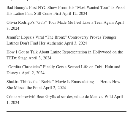
Bad Bunny’s First NYC Show From His “Most Wanted Tour” Is Proof
His Latine Fans Still Come First
April 12, 2024
Olivia Rodrigo’s “Guts” Tour Made Me Feel Like a Teen Again
April
8, 2024
Jennifer Lopez’s Viral “The Bronx” Controversy Proves Younger
Latines Don’t Find Her Authentic
April 3, 2024
How I Got to Talk About Latine Representation in Hollywood on the
TEDx Stage
April 3, 2024
“Gordita Chronicles” Finally Gets a Second Life on Tubi, Hulu and
Disney+
April 2, 2024
Shakira Thinks the “Barbie” Movie Is Emasculating — Here’s How
She Missed the Point
April 2, 2024
Cómo sobrevivió Bear Grylls al ser despedido de Man vs. Wild
April
1, 2024