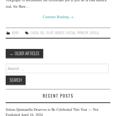
real, Sir Huw…
Continue Reading
→
NEWS
CAUSA
,
DEL
,
FELIPE
,
MUERTE
,
OFICIAL
,
PRÍNCIPE
,
REVELA
Post
←
OLDER ARTICLES
navigation
Search
for:
RECENT POSTS
Selena Quintanilla Deserves to Be Celebrated This Year — Not
Exploited
April 16, 2024