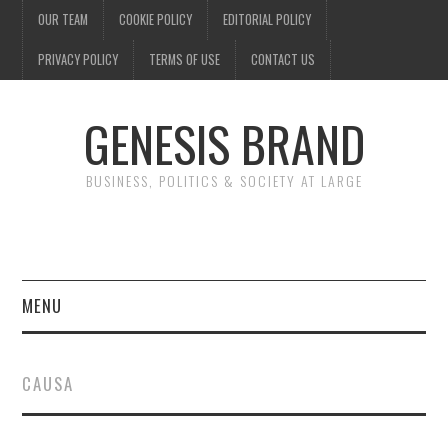
OUR TEAM
COOKIE POLICY
EDITORIAL POLICY
PRIVACY POLICY
TERMS OF USE
CONTACT US
GENESIS BRAND
BUSINESS, POLITICS & SOCIETY AT LARGE
MENU
ENTERTAINMENT
CAUSA
FINANCE