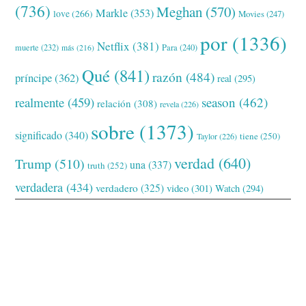
(736)
Meghan
(570)
Markle
(353)
love
(266)
Movies
(247)
por
(1336)
Netflix
(381)
muerte
(232)
Para
(240)
más
(216)
Qué
(841)
razón
(484)
príncipe
(362)
real
(295)
realmente
(459)
season
(462)
relación
(308)
revela
(226)
sobre
(1373)
significado
(340)
tiene
(250)
Taylor
(226)
verdad
(640)
Trump
(510)
una
(337)
truth
(252)
verdadera
(434)
verdadero
(325)
video
(301)
Watch
(294)