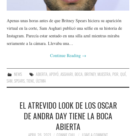
Apenas unas horas antes de que Britney Spears hiciera su aparición
virtual en la corte, Sam Asghari publicó una selfie en su historia de
Instagram. Parecía estar sentado en una silla azul mientras miraba
seriamente a la cámara. Llevaba una…
Continue Reading
→
NEWS
ABIERTA
,
APOYÓ
,
ASGHARI
,
BOCA
,
BRITNEY
,
MUESTRA
,
POR
,
QUÉ
,
SAM
,
SPEARS
,
TIENE
,
ÚLTIMA
EL ATREVIDO LOOK DE LOS OSCAR
DE ANDRA DAY TIENE LA BOCA
ABIERTA
APRIL 26, 2021
CONNIE CHU
LEAVE A COMMENT