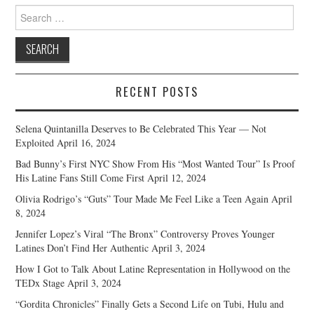
Search
for:
RECENT POSTS
Selena Quintanilla Deserves to Be Celebrated This Year — Not
Exploited
April 16, 2024
Bad Bunny’s First NYC Show From His “Most Wanted Tour” Is Proof
His Latine Fans Still Come First
April 12, 2024
Olivia Rodrigo’s “Guts” Tour Made Me Feel Like a Teen Again
April
8, 2024
Jennifer Lopez’s Viral “The Bronx” Controversy Proves Younger
Latines Don’t Find Her Authentic
April 3, 2024
How I Got to Talk About Latine Representation in Hollywood on the
TEDx Stage
April 3, 2024
“Gordita Chronicles” Finally Gets a Second Life on Tubi, Hulu and