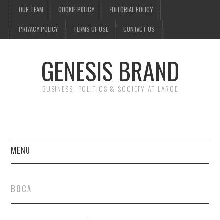
OUR TEAM
COOKIE POLICY
EDITORIAL POLICY
PRIVACY POLICY
TERMS OF USE
CONTACT US
GENESIS BRAND
BUSINESS, POLITICS & SOCIETY AT LARGE
MENU
ENTERTAINMENT
BOCA
FINANCE