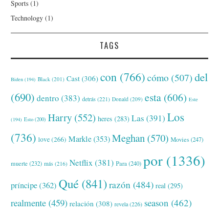
Sports
(1)
Technology
(1)
TAGS
con
(766)
del
cómo
(507)
Cast
(306)
Black
(201)
Biden
(194)
(690)
esta
(606)
dentro
(383)
detrás
(221)
Donald
(209)
Este
Los
Harry
(552)
Las
(391)
heres
(283)
(194)
Esto
(200)
(736)
Meghan
(570)
Markle
(353)
love
(266)
Movies
(247)
por
(1336)
Netflix
(381)
muerte
(232)
Para
(240)
más
(216)
Qué
(841)
razón
(484)
príncipe
(362)
real
(295)
realmente
(459)
season
(462)
relación
(308)
revela
(226)