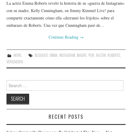
La actriz Emma Roberts reveló la historia de su «guerra de Instagram»
con su madre, Kelly Cunningham, en Jimmy Kimmel Live! para
compartir exactamente cómo ella «derramó los frijoles» sobre el
embarazo de Roberts. Una vez que Cunningham pasó de…
Continue Reading
→
NEWS
BLOQUEÓ
,
EMMA
,
INSTAGRAM
,
MADRE
,
POR
,
RAZÓN
,
ROBERTS
,
VERDADERA
Search
for:
RECENT POSTS