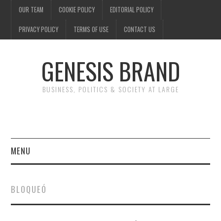
OUR TEAM
COOKIE POLICY
EDITORIAL POLICY
PRIVACY POLICY
TERMS OF USE
CONTACT US
GENESIS BRAND
BUSINESS, POLITICS & SOCIETY AT LARGE
MENU
ENTERTAINMENT
BLOQUEÓ
FINANCE