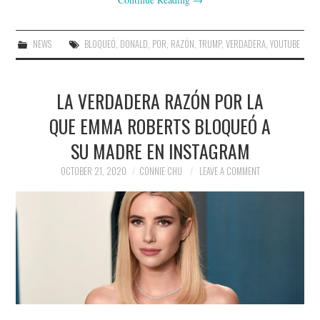
NEWS
BLOQUEÓ
,
DONALD
,
POR
,
RAZÓN
,
TRUMP
,
VERDADERA
,
YOUTUBE
LA VERDADERA RAZÓN POR LA
QUE EMMA ROBERTS BLOQUEÓ A
SU MADRE EN INSTAGRAM
OCTOBER 21, 2020
CONNIE CHU
LEAVE A COMMENT