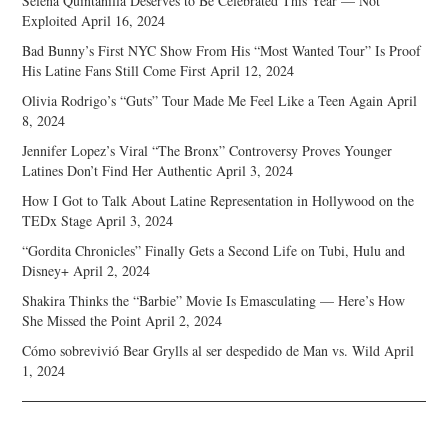
Selena Quintanilla Deserves to Be Celebrated This Year — Not
Exploited
April 16, 2024
Bad Bunny’s First NYC Show From His “Most Wanted Tour” Is Proof
His Latine Fans Still Come First
April 12, 2024
Olivia Rodrigo’s “Guts” Tour Made Me Feel Like a Teen Again
April
8, 2024
Jennifer Lopez’s Viral “The Bronx” Controversy Proves Younger
Latines Don’t Find Her Authentic
April 3, 2024
How I Got to Talk About Latine Representation in Hollywood on the
TEDx Stage
April 3, 2024
“Gordita Chronicles” Finally Gets a Second Life on Tubi, Hulu and
Disney+
April 2, 2024
Shakira Thinks the “Barbie” Movie Is Emasculating — Here’s How
She Missed the Point
April 2, 2024
Cómo sobrevivió Bear Grylls al ser despedido de Man vs. Wild
April
1, 2024