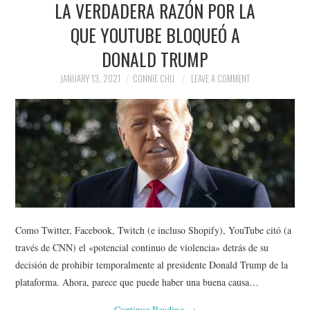
LA VERDADERA RAZÓN POR LA
NEWS
QUE YOUTUBE BLOQUEÓ A
POLITICS
DONALD TRUMP
SOCIETY
JANUARY 13, 2021
CONNIE CHU
LEAVE A COMMENT
SPORTS
TECHNOLOGY
Como Twitter, Facebook, Twitch (e incluso Shopify), YouTube citó (a
través de CNN) el «potencial continuo de violencia» detrás de su
decisión de prohibir temporalmente al presidente Donald Trump de la
plataforma. Ahora, parece que puede haber una buena causa…
Continue Reading
→