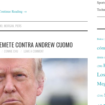
Sport
Techn
Continue Reading
→
MO
,
MORGAN
,
PIERS
Biden
(
EMETE CONTRA ANDREW CUOMO
cóm
CONNIE CHU
LEAVE A COMMENT
detrás
(
(200)
Lo
Meg
(216)