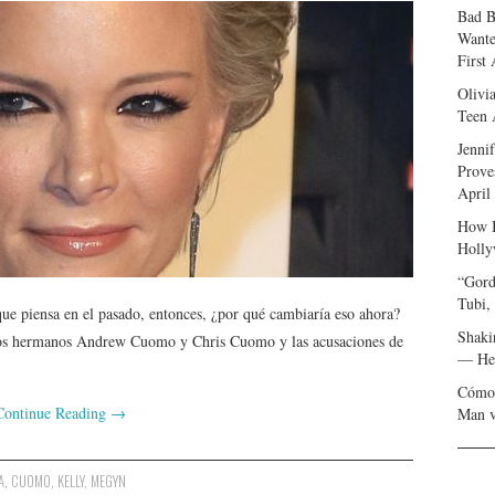
Bad B
Wante
First
Olivi
Teen 
Jenni
Prove
April
How I
Holly
“Gord
Tubi,
ue piensa en el pasado, entonces, ¿por qué cambiaría eso ahora?
Shaki
los hermanos Andrew Cuomo y Chris Cuomo y las acusaciones de
— Her
Cómo 
Continue Reading
→
Man v
A
,
CUOMO
,
KELLY
,
MEGYN