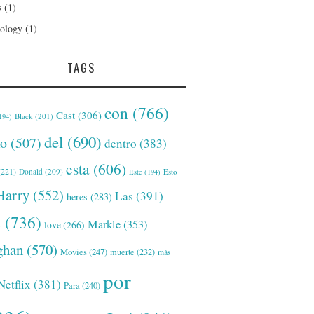
s
(1)
ology
(1)
TAGS
con
(766)
Cast
(306)
Black
(201)
194)
del
(690)
o
(507)
dentro
(383)
esta
(606)
221)
Donald
(209)
Este
(194)
Esto
Harry
(552)
Las
(391)
heres
(283)
s
(736)
Markle
(353)
love
(266)
han
(570)
Movies
(247)
muerte
(232)
más
por
Netflix
(381)
Para
(240)