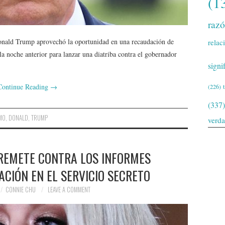
(1
raz
onald Trump aprovechó la oportunidad en una recaudación de
relac
 noche anterior para lanzar una diatriba contra el gobernador
signi
Continue Reading
→
(226)
(337)
MO
,
DONALD
,
TRUMP
verd
REMETE CONTRA LOS INFORMES
ACIÓN EN EL SERVICIO SECRETO
CONNIE CHU
LEAVE A COMMENT