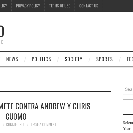
OLICY
PRIVACY POLICY
TERMS OF USE
CONTACT US
D
GE
NEWS
POLITICS
SOCIETY
SPORTS
TE
Searc
for:
METE CONTRA ANDREW Y CHRIS
CUOMO
Selen
1
CONNIE CHU
LEAVE A COMMENT
Year 