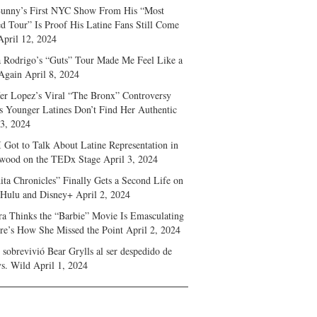
unny’s First NYC Show From His “Most
d Tour” Is Proof His Latine Fans Still Come
April 12, 2024
a Rodrigo’s “Guts” Tour Made Me Feel Like a
Again
April 8, 2024
fer Lopez’s Viral “The Bronx” Controversy
s Younger Latines Don’t Find Her Authentic
 3, 2024
 Got to Talk About Latine Representation in
wood on the TEDx Stage
April 3, 2024
ita Chronicles” Finally Gets a Second Life on
 Hulu and Disney+
April 2, 2024
ra Thinks the “Barbie” Movie Is Emasculating
e’s How She Missed the Point
April 2, 2024
sobrevivió Bear Grylls al ser despedido de
s. Wild
April 1, 2024