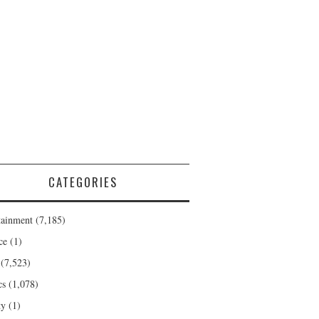
CATEGORIES
tainment
(7,185)
ce
(1)
(7,523)
cs
(1,078)
ty
(1)