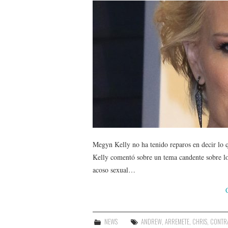
Megyn Kelly no ha tenido reparos en decir lo q
Kelly comentó sobre un tema candente sobre 
acoso sexual…
NEWS
ANDREW
,
ARREMETE
,
CHRIS
,
CONTR