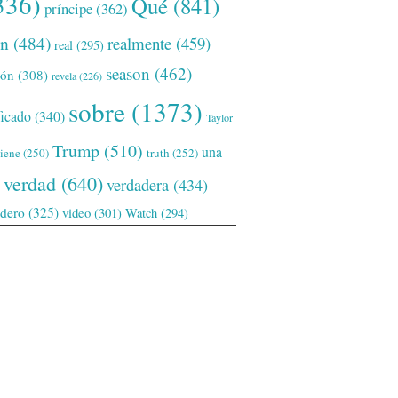
336)
Qué
(841)
príncipe
(362)
ón
(484)
realmente
(459)
real
(295)
season
(462)
ión
(308)
revela
(226)
sobre
(1373)
ficado
(340)
Taylor
Trump
(510)
una
tiene
(250)
truth
(252)
verdad
(640)
verdadera
(434)
adero
(325)
video
(301)
Watch
(294)