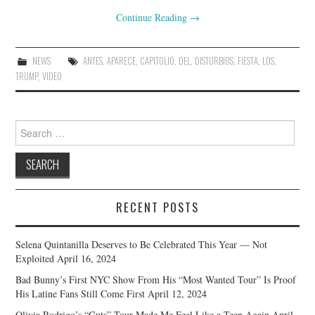
Continue Reading
→
NEWS
ANTES
,
APARECE
,
CAPITOLIO
,
DEL
,
DISTURBIOS
,
FIESTA
,
LOS
,
TRUMP
,
VIDEO
Search
for:
RECENT POSTS
Selena Quintanilla Deserves to Be Celebrated This Year — Not
Exploited
April 16, 2024
Bad Bunny’s First NYC Show From His “Most Wanted Tour” Is Proof
His Latine Fans Still Come First
April 12, 2024
Olivia Rodrigo’s “Guts” Tour Made Me Feel Like a Teen Again
April