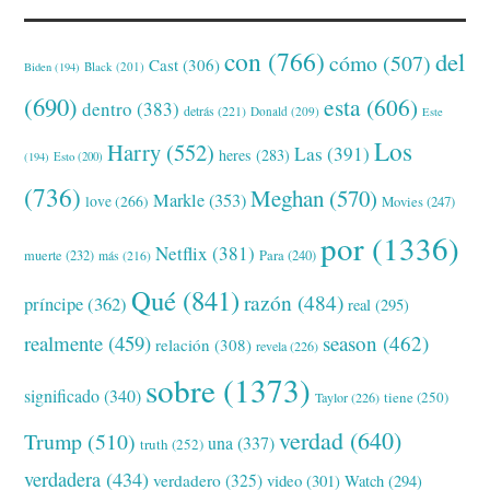
con
(766)
del
cómo
(507)
Cast
(306)
Black
(201)
Biden
(194)
(690)
esta
(606)
dentro
(383)
detrás
(221)
Donald
(209)
Este
Los
Harry
(552)
Las
(391)
heres
(283)
(194)
Esto
(200)
(736)
Meghan
(570)
Markle
(353)
love
(266)
Movies
(247)
por
(1336)
Netflix
(381)
muerte
(232)
Para
(240)
más
(216)
Qué
(841)
razón
(484)
príncipe
(362)
real
(295)
realmente
(459)
season
(462)
relación
(308)
revela
(226)
sobre
(1373)
significado
(340)
tiene
(250)
Taylor
(226)
verdad
(640)
Trump
(510)
una
(337)
truth
(252)
verdadera
(434)
verdadero
(325)
video
(301)
Watch
(294)