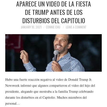
APARECE UN VIDEO DE LA FIESTA
NEWS
DE TRUMP ANTES DE LOS
POLITICS
DISTURBIOS DEL CAPITOLIO
SOCIETY
JANUARY 10, 2021
CONNIE CHU
LEAVE A COMMENT
SPORTS
TECHNOLOGY
Hubo una fuerte reacción negativa al video de Donald Trump Jr.
Newsweek informó que algunos compartieron el video del hijo del
presidente, alegando que mostraba a la familia Trump celebrando
durante los disturbios en el Capitolio. Muchos miembros del
personal…