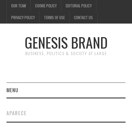
OUR TEAM
COOKIE POLICY
EDITORIAL POLICY
PRIVACY POLICY
TERMS OF USE
CONTACT US
GENESIS BRAND
BUSINESS, POLITICS & SOCIETY AT LARGE
MENU
ENTERTAINMENT
APARECE
FINANCE