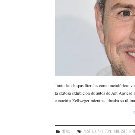
Tanto las chispas literales como metafóricas v
la exitosa exhibición de autos de Ant Anstead a
conoció a Zellweger mientras filmaba su últi
NEWS
ANSTEAD
,
ANT
,
CON
,
DIJO
,
ESTO
,
REN