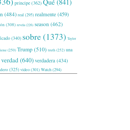
336)
Qué
(841)
príncipe
(362)
ón
(484)
realmente
(459)
real
(295)
season
(462)
ión
(308)
revela
(226)
sobre
(1373)
ficado
(340)
Taylor
Trump
(510)
una
tiene
(250)
truth
(252)
verdad
(640)
verdadera
(434)
adero
(325)
video
(301)
Watch
(294)