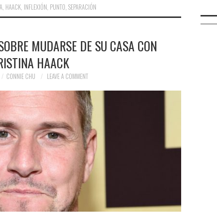
A
,
HAACK
,
INFLEXIÓN
,
PUNTO
,
SEPARACIÓN
SOBRE MUDARSE DE SU CASA CON
RISTINA HAACK
CONNIE CHU
LEAVE A COMMENT