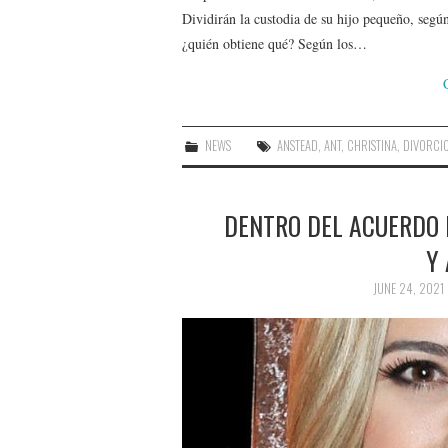
Dividirán la custodia de su hijo pequeño, segú
¿quién obtiene qué? Según los…
NEWS
ANSTEAD
,
ANT
,
CHRISTINA
,
DIVORCI
DENTRO DEL ACUERDO 
Y
JUNE 24, 2021