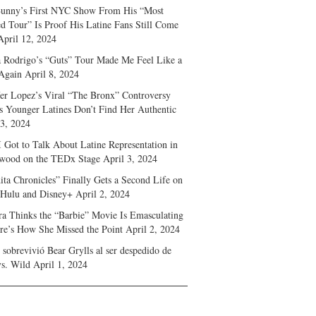
unny’s First NYC Show From His “Most
d Tour” Is Proof His Latine Fans Still Come
April 12, 2024
a Rodrigo’s “Guts” Tour Made Me Feel Like a
Again
April 8, 2024
fer Lopez’s Viral “The Bronx” Controversy
s Younger Latines Don’t Find Her Authentic
 3, 2024
 Got to Talk About Latine Representation in
wood on the TEDx Stage
April 3, 2024
ita Chronicles” Finally Gets a Second Life on
 Hulu and Disney+
April 2, 2024
ra Thinks the “Barbie” Movie Is Emasculating
e’s How She Missed the Point
April 2, 2024
sobrevivió Bear Grylls al ser despedido de
s. Wild
April 1, 2024