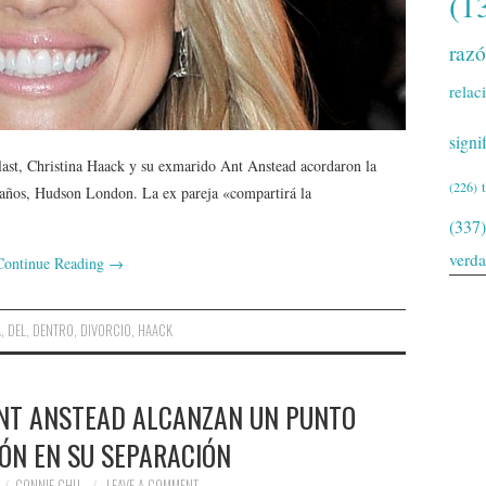
(1
raz
relac
signi
ast, Christina Haack y su exmarido Ant Anstead acordaron la
(226)
 2 años, Hudson London. La ex pareja «compartirá la
(337)
verd
Continue Reading
→
A
,
DEL
,
DENTRO
,
DIVORCIO
,
HAACK
ANT ANSTEAD ALCANZAN UN PUNTO
IÓN EN SU SEPARACIÓN
CONNIE CHU
LEAVE A COMMENT