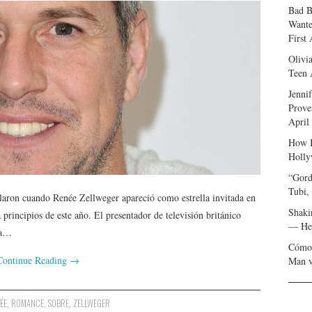
Bad B
Wante
First
Olivi
Teen 
Jenni
Prove
April
How I
Holly
“Gord
Tubi,
olaron cuando Renée Zellweger apareció como estrella invitada en
Shaki
 principios de este año. El presentador de televisión británico
— Her
ma…
Cómo 
Continue Reading
→
Man v
ÉE
,
ROMANCE
,
SOBRE
,
ZELLWEGER