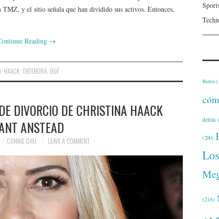
Sport
n TMZ, y el sitio señala que han dividido sus activos. Entonces,
Techn
Continue Reading
→
O
,
HAACK
,
OBTENDRÁ
,
QUÉ
Biden
(
cóm
DE DIVORCIO DE CHRISTINA HAACK
detrás
(
 ANT ANSTEAD
(200)
CONNIE CHU
LEAVE A COMMENT
Lo
Meg
(216)