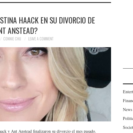
STINA HAACK EN SU DIVORCIO DE
NT ANSTEAD?
CONNIE CHU
LEAVE A COMMENT
Enter
Finan
News
Politi
Socie
aack y Ant Anstead finalizaron su divorcio el mes pasado.