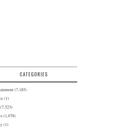
CATEGORIES
tainment
(7,185)
ce
(1)
(7,523)
cs
(1,078)
ty
(1)