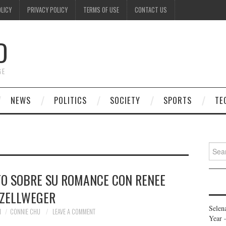
OLICY
PRIVACY POLICY
TERMS OF USE
CONTACT US
D
GE
NEWS
POLITICS
SOCIETY
SPORTS
TE
Searc
for:
TO SOBRE SU ROMANCE CON RENEE
ZELLWEGER
Selen
1
CONNIE CHU
LEAVE A COMMENT
Year 