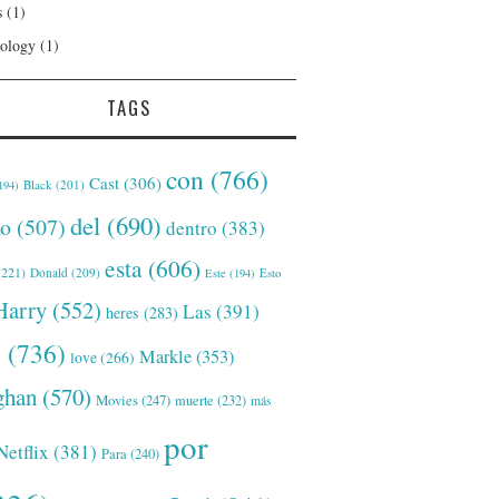
s
(1)
ology
(1)
TAGS
con
(766)
Cast
(306)
Black
(201)
194)
del
(690)
o
(507)
dentro
(383)
esta
(606)
221)
Donald
(209)
Este
(194)
Esto
Harry
(552)
Las
(391)
heres
(283)
s
(736)
Markle
(353)
love
(266)
han
(570)
Movies
(247)
muerte
(232)
más
por
Netflix
(381)
Para
(240)