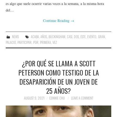
es algo que suele ocurrir varias veces a la semana, a la misma hora
del…
Continue Reading
→
NEWS
ACABA
,
AÑOS
,
BUCKINGHAM
,
CASI
,
DOS
,
ESTE
,
EVENTO
,
GRAN
,
PALACIO
,
PARTICIPAR
,
POR
,
PRIMERA
,
VEZ
¿POR QUÉ SE LLAMA A SCOTT
PETERSON COMO TESTIGO DE LA
DESAPARICIÓN DE UN JOVEN DE
25 AÑOS?
AUGUST 9, 2021
CONNIE CHU
LEAVE A COMMENT