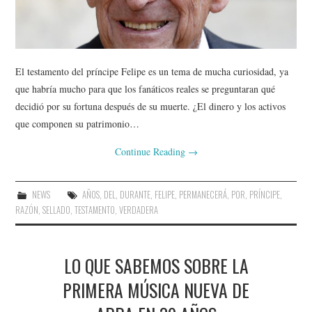
El testamento del príncipe Felipe es un tema de mucha curiosidad, ya
que habría mucho para que los fanáticos reales se preguntaran qué
decidió por su fortuna después de su muerte. ¿El dinero y los activos
que componen su patrimonio…
Continue Reading
→
NEWS
AÑOS
,
DEL
,
DURANTE
,
FELIPE
,
PERMANECERÁ
,
POR
,
PRÍNCIPE
,
RAZÓN
,
SELLADO
,
TESTAMENTO
,
VERDADERA
LO QUE SABEMOS SOBRE LA
PRIMERA MÚSICA NUEVA DE