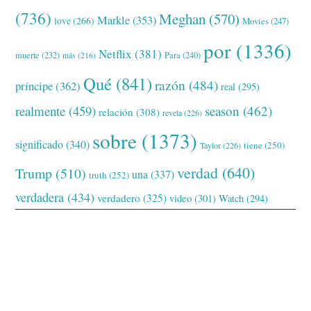
(736)
Meghan
(570)
Markle
(353)
love
(266)
Movies
(247)
por
(1336)
Netflix
(381)
muerte
(232)
Para
(240)
más
(216)
Qué
(841)
razón
(484)
príncipe
(362)
real
(295)
realmente
(459)
season
(462)
relación
(308)
revela
(226)
sobre
(1373)
significado
(340)
tiene
(250)
Taylor
(226)
verdad
(640)
Trump
(510)
una
(337)
truth
(252)
verdadera
(434)
verdadero
(325)
video
(301)
Watch
(294)