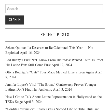
navigation
Search
for:
RECENT POSTS
Selena Quintanilla Deserves to Be Celebrated This Year — Not
Exploited
April 16, 2024
Bad Bunny’s First NYC Show From His “Most Wanted Tour” Is Proof
His Latine Fans Still Come First
April 12, 2024
Olivia Rodrigo’s “Guts” Tour Made Me Feel Like a Teen Again
April
8, 2024
Jennifer Lopez’s Viral “The Bronx” Controversy Proves Younger
Latines Don’t Find Her Authentic
April 3, 2024
How I Got to Talk About Latine Representation in Hollywood on the
TEDx Stage
April 3, 2024
“Gordita Chronicles” Finally Gets a Second Life on Tubi, Hulu and