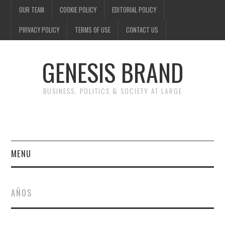
OUR TEAM
COOKIE POLICY
EDITORIAL POLICY
PRIVACY POLICY
TERMS OF USE
CONTACT US
GENESIS BRAND
BUSINESS, POLITICS & SOCIETY AT LARGE
MENU
ENTERTAINMENT
AÑOS
FINANCE