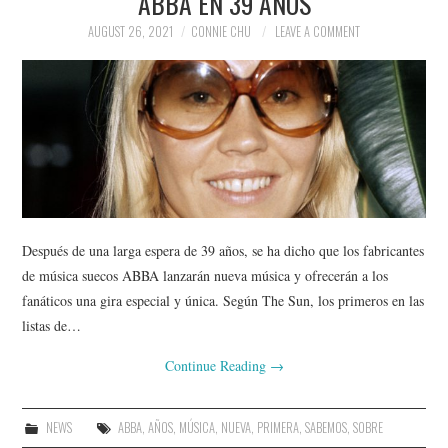
ABBA EN 39 AÑOS
AUGUST 26, 2021
CONNIE CHU
LEAVE A COMMENT
Después de una larga espera de 39 años, se ha dicho que los fabricantes
de música suecos ABBA lanzarán nueva música y ofrecerán a los
fanáticos una gira especial y única. Según The Sun, los primeros en las
listas de…
Continue Reading
→
NEWS
ABBA
,
AÑOS
,
MÚSICA
,
NUEVA
,
PRIMERA
,
SABEMOS
,
SOBRE