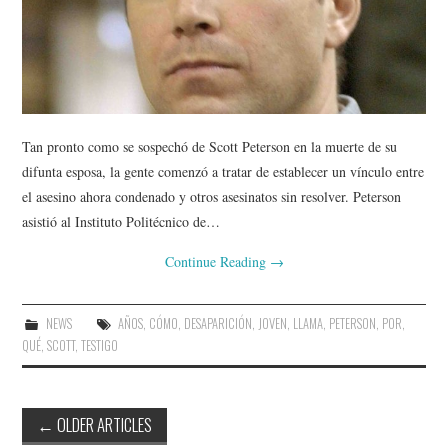
Tan pronto como se sospechó de Scott Peterson en la muerte de su
difunta esposa, la gente comenzó a tratar de establecer un vínculo entre
el asesino ahora condenado y otros asesinatos sin resolver. Peterson
asistió al Instituto Politécnico de…
Continue Reading
→
NEWS
AÑOS
,
CÓMO
,
DESAPARICIÓN
,
JOVEN
,
LLAMA
,
PETERSON
,
POR
,
QUÉ
,
SCOTT
,
TESTIGO
Post
←
OLDER ARTICLES