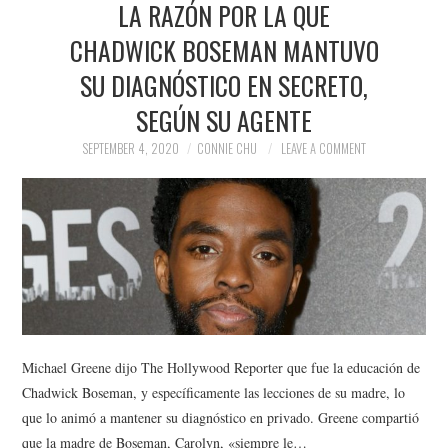
LA RAZÓN POR LA QUE
NEWS
CHADWICK BOSEMAN MANTUVO
POLITICS
SU DIAGNÓSTICO EN SECRETO,
SOCIETY
SEGÚN SU AGENTE
SEPTEMBER 4, 2020
CONNIE CHU
LEAVE A COMMENT
SPORTS
TECHNOLOGY
Michael Greene dijo The Hollywood Reporter que fue la educación de
Chadwick Boseman, y específicamente las lecciones de su madre, lo
que lo animó a mantener su diagnóstico en privado. Greene compartió
que la madre de Boseman, Carolyn, «siempre le…