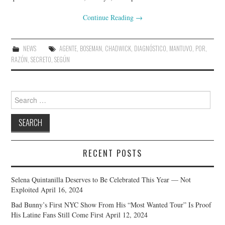
Continue Reading
→
NEWS
AGENTE
,
BOSEMAN
,
CHADWICK
,
DIAGNÓSTICO
,
MANTUVO
,
POR
,
RAZÓN
,
SECRETO
,
SEGÚN
Search
for:
RECENT POSTS
Selena Quintanilla Deserves to Be Celebrated This Year — Not
Exploited
April 16, 2024
Bad Bunny’s First NYC Show From His “Most Wanted Tour” Is Proof
His Latine Fans Still Come First
April 12, 2024