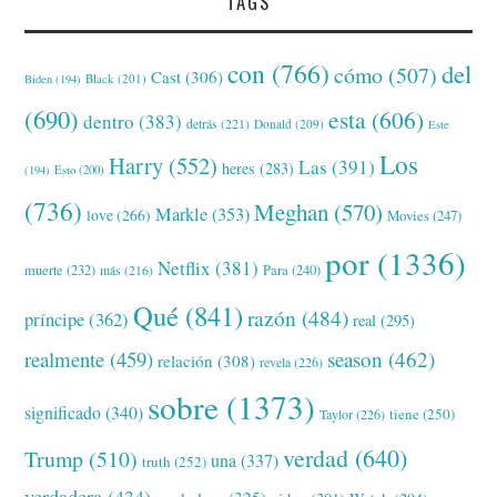
TAGS
con
(766)
del
cómo
(507)
Cast
(306)
Black
(201)
Biden
(194)
(690)
esta
(606)
dentro
(383)
detrás
(221)
Donald
(209)
Este
Los
Harry
(552)
Las
(391)
heres
(283)
(194)
Esto
(200)
(736)
Meghan
(570)
Markle
(353)
love
(266)
Movies
(247)
por
(1336)
Netflix
(381)
muerte
(232)
Para
(240)
más
(216)
Qué
(841)
razón
(484)
príncipe
(362)
real
(295)
realmente
(459)
season
(462)
relación
(308)
revela
(226)
sobre
(1373)
significado
(340)
tiene
(250)
Taylor
(226)
verdad
(640)
Trump
(510)
una
(337)
truth
(252)
verdadera
(434)