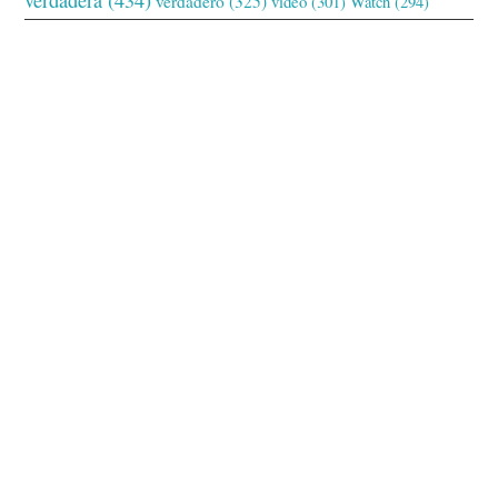
verdadero
(325)
video
(301)
Watch
(294)