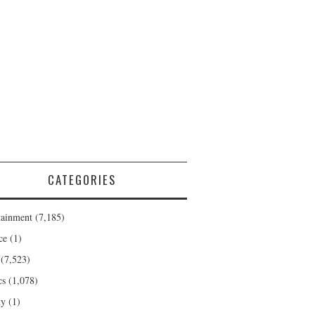
CATEGORIES
tainment
(7,185)
ce
(1)
(7,523)
cs
(1,078)
ty
(1)