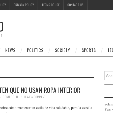
OLICY
PRIVACY POLICY
TERMS OF USE
CONTACT US
D
GE
NEWS
POLITICS
SOCIETY
SPORTS
TE
Searc
for:
TEN QUE NO USAN ROPA INTERIOR
CONNIE CHU
LEAVE A COMMENT
Selen
sobre cómo mantener un estilo de vida saludable, pero la estrella
Year 