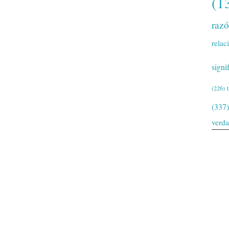
(1
raz
relac
signi
(226)
(337)
verd