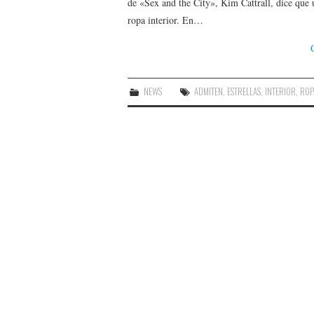
de «Sex and the City», Kim Cattrall, dice que
ropa interior. En…
NEWS
ADMITEN
,
ESTRELLAS
,
INTERIOR
,
ROP