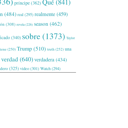
336)
Qué
(841)
príncipe
(362)
ón
(484)
realmente
(459)
real
(295)
season
(462)
ión
(308)
revela
(226)
sobre
(1373)
ficado
(340)
Taylor
Trump
(510)
una
tiene
(250)
truth
(252)
verdad
(640)
verdadera
(434)
adero
(325)
video
(301)
Watch
(294)