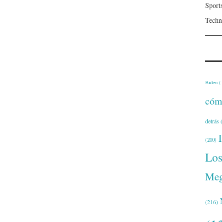
Sport
Techn
Biden
(
cóm
detrás
(
(200)
Lo
Meg
(216)