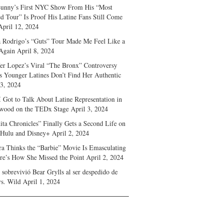
unny’s First NYC Show From His “Most
d Tour” Is Proof His Latine Fans Still Come
April 12, 2024
a Rodrigo’s “Guts” Tour Made Me Feel Like a
Again
April 8, 2024
fer Lopez’s Viral “The Bronx” Controversy
s Younger Latines Don’t Find Her Authentic
 3, 2024
 Got to Talk About Latine Representation in
wood on the TEDx Stage
April 3, 2024
ita Chronicles” Finally Gets a Second Life on
 Hulu and Disney+
April 2, 2024
ra Thinks the “Barbie” Movie Is Emasculating
e’s How She Missed the Point
April 2, 2024
sobrevivió Bear Grylls al ser despedido de
s. Wild
April 1, 2024