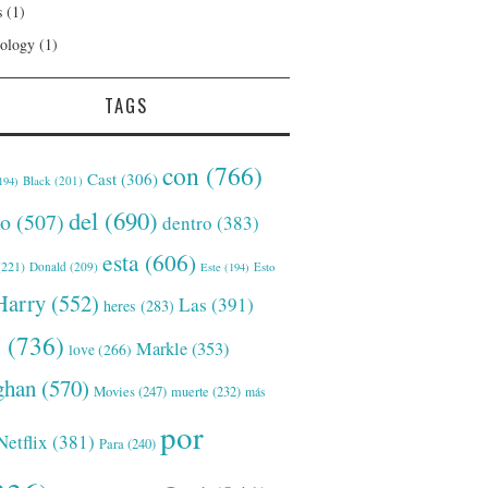
s
(1)
ology
(1)
TAGS
con
(766)
Cast
(306)
Black
(201)
194)
del
(690)
o
(507)
dentro
(383)
esta
(606)
221)
Donald
(209)
Este
(194)
Esto
Harry
(552)
Las
(391)
heres
(283)
s
(736)
Markle
(353)
love
(266)
han
(570)
Movies
(247)
muerte
(232)
más
por
Netflix
(381)
Para
(240)