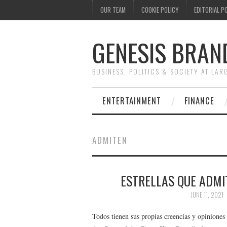
OUR TEAM
COOKIE POLICY
EDITORIAL P
GENESIS BRAN
BUSINESS, POLITICS & SOCIETY AT LAR
ENTERTAINMENT
FINANCE
ADMITEN
ESTRELLAS QUE ADMI
JUNE 11, 2021
Todos tienen sus propias creencias y opiniones 