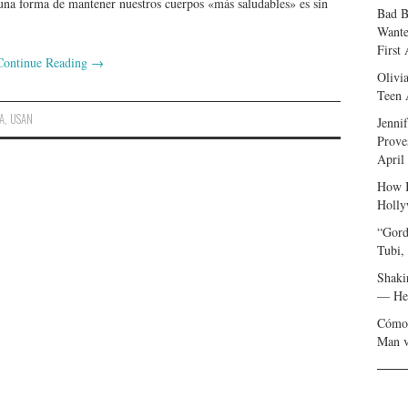
 una forma de mantener nuestros cuerpos «más saludables» es sin
Bad B
Wante
First
Continue Reading
→
Olivi
Teen 
A
,
USAN
Jenni
Prove
April
How I
Holly
“Gord
Tubi,
Shaki
— Her
Cómo 
Man v