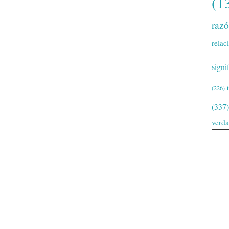
(1
raz
relac
signi
(226)
(337)
verd