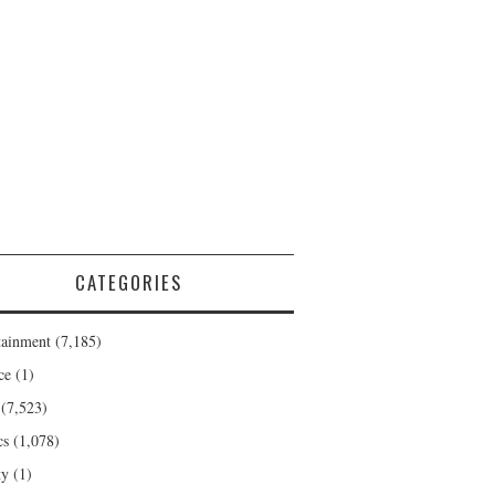
CATEGORIES
tainment
(7,185)
ce
(1)
(7,523)
cs
(1,078)
ty
(1)