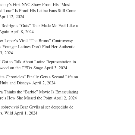
unny’s First NYC Show From His “Most
d Tour” Is Proof His Latine Fans Still Come
April 12, 2024
a Rodrigo’s “Guts” Tour Made Me Feel Like a
Again
April 8, 2024
fer Lopez’s Viral “The Bronx” Controversy
s Younger Latines Don’t Find Her Authentic
 3, 2024
 Got to Talk About Latine Representation in
wood on the TEDx Stage
April 3, 2024
ita Chronicles” Finally Gets a Second Life on
 Hulu and Disney+
April 2, 2024
ra Thinks the “Barbie” Movie Is Emasculating
e’s How She Missed the Point
April 2, 2024
sobrevivió Bear Grylls al ser despedido de
s. Wild
April 1, 2024