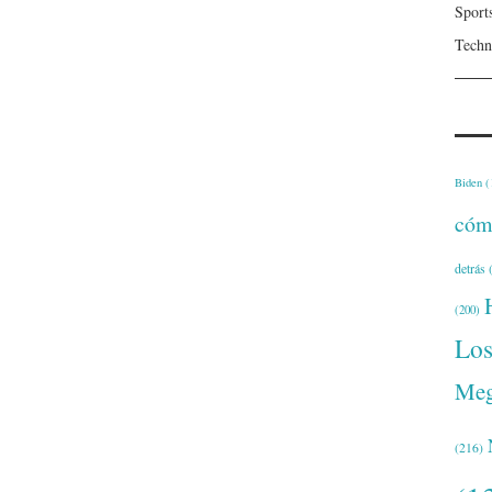
Sport
Techn
Biden
(
cóm
detrás
(
(200)
Lo
Meg
(216)