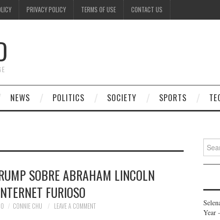
OLICY
PRIVACY POLICY
TERMS OF USE
CONTACT US
D
GE
NEWS
POLITICS
SOCIETY
SPORTS
TE
Searc
for:
TRUMP SOBRE ABRAHAM LINCOLN
INTERNET FURIOSO
Selen
20
CONNIE CHU
LEAVE A COMMENT
Year 