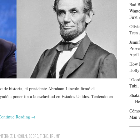
Bad B
Wante
First
Olivi
Teen 
Jenni
Prove
April
How I
Holly
“Gord
Tubi,
se de historia, el presidente Abraham Lincoln firmó el
Shaki
udó a poner fin a la esclavitud en Estados Unidos. Teniendo en
— Her
Cómo 
Continue Reading
→
Man v
INTERNET
,
LINCOLN
,
SOBRE
,
TIENE
,
TRUMP