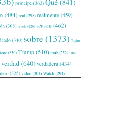
336)
Qué
(841)
príncipe
(362)
ón
(484)
realmente
(459)
real
(295)
season
(462)
ión
(308)
revela
(226)
sobre
(1373)
ficado
(340)
Taylor
Trump
(510)
una
tiene
(250)
truth
(252)
verdad
(640)
verdadera
(434)
adero
(325)
video
(301)
Watch
(294)