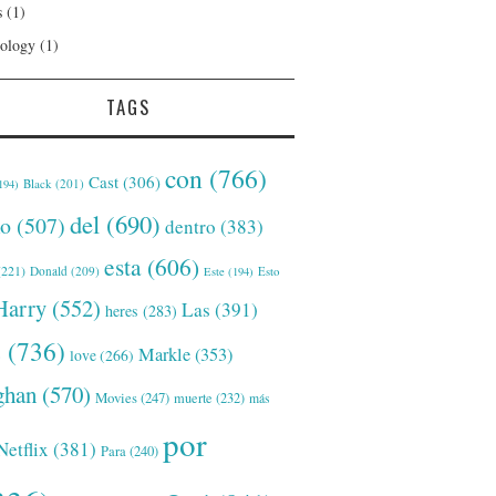
s
(1)
ology
(1)
TAGS
con
(766)
Cast
(306)
Black
(201)
194)
del
(690)
o
(507)
dentro
(383)
esta
(606)
221)
Donald
(209)
Este
(194)
Esto
Harry
(552)
Las
(391)
heres
(283)
s
(736)
Markle
(353)
love
(266)
han
(570)
Movies
(247)
muerte
(232)
más
por
Netflix
(381)
Para
(240)