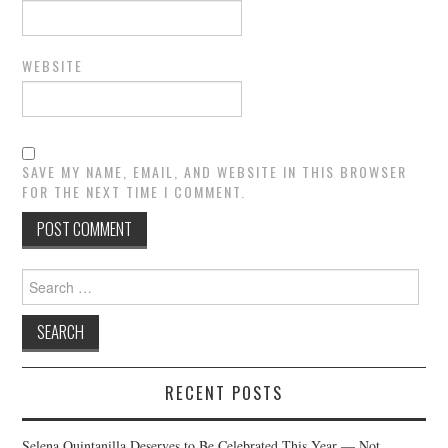
WEBSITE
SAVE MY NAME, EMAIL, AND WEBSITE IN THIS BROWSER
FOR THE NEXT TIME I COMMENT.
Search
for:
RECENT POSTS
Selena Quintanilla Deserves to Be Celebrated This Year — Not