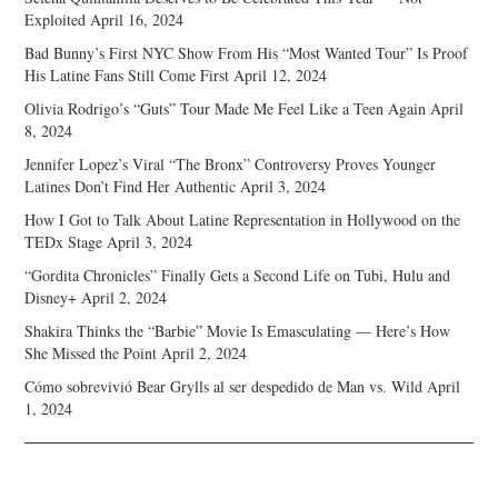
Exploited
April 16, 2024
Bad Bunny’s First NYC Show From His “Most Wanted Tour” Is Proof
His Latine Fans Still Come First
April 12, 2024
Olivia Rodrigo’s “Guts” Tour Made Me Feel Like a Teen Again
April
8, 2024
Jennifer Lopez’s Viral “The Bronx” Controversy Proves Younger
Latines Don’t Find Her Authentic
April 3, 2024
How I Got to Talk About Latine Representation in Hollywood on the
TEDx Stage
April 3, 2024
“Gordita Chronicles” Finally Gets a Second Life on Tubi, Hulu and
Disney+
April 2, 2024
Shakira Thinks the “Barbie” Movie Is Emasculating — Here’s How
She Missed the Point
April 2, 2024
Cómo sobrevivió Bear Grylls al ser despedido de Man vs. Wild
April
1, 2024