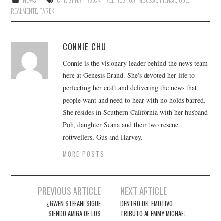
NEWS
CHRISTINA
,
HAACK
,
HALL
,
JOSHUA
,
MOUSSA
,
PIENSA
,
QUÉ
,
REALMENTE
,
TAREK
CONNIE CHU
Connie is the visionary leader behind the news team
here at Genesis Brand. She's devoted her life to
perfecting her craft and delivering the news that
people want and need to hear with no holds barred.
She resides in Southern California with her husband
Poh, daughter Seana and their two rescue
rottweilers, Gus and Harvey.
MORE POSTS
Post
PREVIOUS ARTICLE
NEXT ARTICLE
navigation
¿GWEN STEFANI SIGUE
DENTRO DEL EMOTIVO
SIENDO AMIGA DE LOS
TRIBUTO AL EMMY MICHAEL