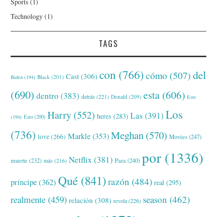
Sports
(1)
Technology
(1)
TAGS
con
(766)
del
cómo
(507)
Cast
(306)
Black
(201)
Biden
(194)
(690)
esta
(606)
dentro
(383)
detrás
(221)
Donald
(209)
Este
Los
Harry
(552)
Las
(391)
heres
(283)
(194)
Esto
(200)
(736)
Meghan
(570)
Markle
(353)
love
(266)
Movies
(247)
por
(1336)
Netflix
(381)
muerte
(232)
Para
(240)
más
(216)
Qué
(841)
razón
(484)
príncipe
(362)
real
(295)
realmente
(459)
season
(462)
relación
(308)
revela
(226)