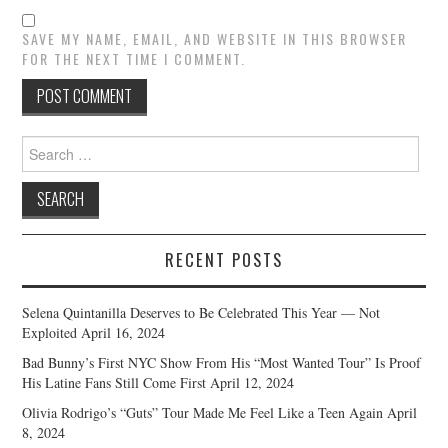
SAVE MY NAME, EMAIL, AND WEBSITE IN THIS BROWSER
FOR THE NEXT TIME I COMMENT.
Search
for:
RECENT POSTS
Selena Quintanilla Deserves to Be Celebrated This Year — Not
Exploited
April 16, 2024
Bad Bunny’s First NYC Show From His “Most Wanted Tour” Is Proof
His Latine Fans Still Come First
April 12, 2024
Olivia Rodrigo’s “Guts” Tour Made Me Feel Like a Teen Again
April
8, 2024