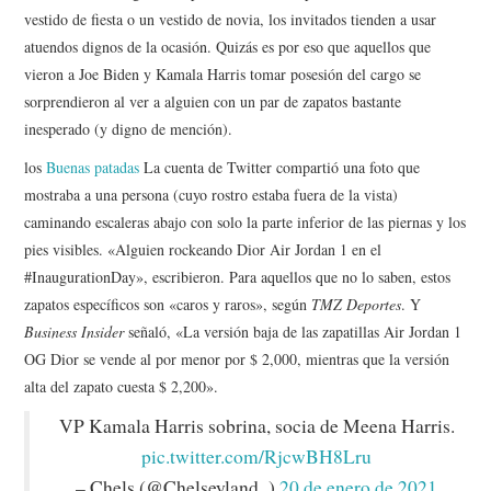
vestido de fiesta o un vestido de novia, los invitados tienden a usar
atuendos dignos de la ocasión. Quizás es por eso que aquellos que
vieron a Joe Biden y Kamala Harris tomar posesión del cargo se
sorprendieron al ver a alguien con un par de zapatos bastante
inesperado (y digno de mención).
los
Buenas patadas
La cuenta de Twitter compartió una foto que
mostraba a una persona (cuyo rostro estaba fuera de la vista)
caminando escaleras abajo con solo la parte inferior de las piernas y los
pies visibles. «Alguien rockeando Dior Air Jordan 1 en el
#InaugurationDay», escribieron. Para aquellos que no lo saben, estos
zapatos específicos son «caros y raros», según
TMZ Deportes
. Y
Business Insider
señaló, «La versión baja de las zapatillas Air Jordan 1
OG Dior se vende al por menor por $ 2,000, mientras que la versión
alta del zapato cuesta $ 2,200».
VP Kamala Harris sobrina, socia de Meena Harris.
pic.twitter.com/RjcwBH8Lru
– Chels (@Chelseyland_)
20 de enero de 2021