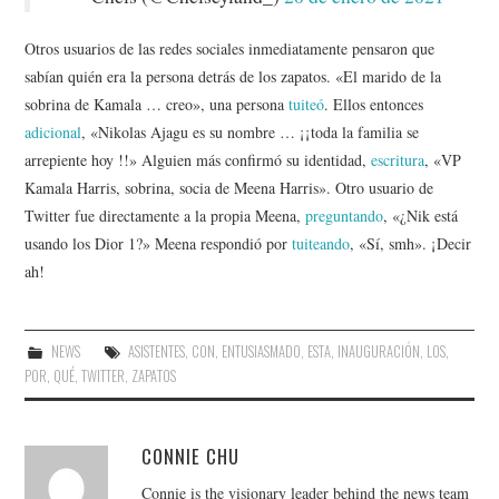
Otros usuarios de las redes sociales inmediatamente pensaron que
sabían quién era la persona detrás de los zapatos. «El marido de la
sobrina de Kamala … creo», una persona
tuiteó
. Ellos entonces
adicional
, «Nikolas Ajagu es su nombre … ¡¡toda la familia se
arrepiente hoy !!» Alguien más confirmó su identidad,
escritura
, «VP
Kamala Harris, sobrina, socia de Meena Harris». Otro usuario de
Twitter fue directamente a la propia Meena,
preguntando
, «¿Nik está
usando los Dior 1?» Meena respondió por
tuiteando
, «Sí, smh». ¡Decir
ah!
NEWS
ASISTENTES
,
CON
,
ENTUSIASMADO
,
ESTA
,
INAUGURACIÓN
,
LOS
,
POR
,
QUÉ
,
TWITTER
,
ZAPATOS
CONNIE CHU
Connie is the visionary leader behind the news team