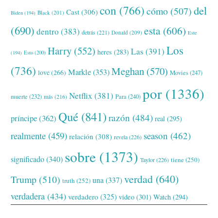
con
(766)
del
cómo
(507)
Cast
(306)
Black
(201)
Biden
(194)
(690)
esta
(606)
dentro
(383)
detrás
(221)
Donald
(209)
Este
Los
Harry
(552)
Las
(391)
heres
(283)
(194)
Esto
(200)
(736)
Meghan
(570)
Markle
(353)
love
(266)
Movies
(247)
por
(1336)
Netflix
(381)
muerte
(232)
Para
(240)
más
(216)
Qué
(841)
razón
(484)
príncipe
(362)
real
(295)
realmente
(459)
season
(462)
relación
(308)
revela
(226)
sobre
(1373)
significado
(340)
tiene
(250)
Taylor
(226)
verdad
(640)
Trump
(510)
una
(337)
truth
(252)
verdadera
(434)
verdadero
(325)
video
(301)
Watch
(294)