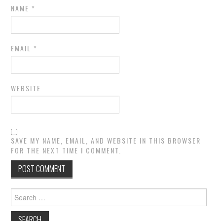
NAME
*
EMAIL
*
WEBSITE
SAVE MY NAME, EMAIL, AND WEBSITE IN THIS BROWSER
FOR THE NEXT TIME I COMMENT.
Search
for: