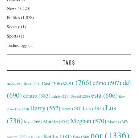
News
(7,523)
Politics
(1,078)
Society
(1)
Sports
(1)
Technology
(1)
TAGS
con
(766)
del
cómo
(507)
Cast
(306)
Black
(201)
Biden
(194)
(690)
esta
(606)
dentro
(383)
detrás
(221)
Donald
(209)
Este
Los
Harry
(552)
Las
(391)
heres
(283)
(194)
Esto
(200)
(736)
Meghan
(570)
Markle
(353)
love
(266)
Movies
(247)
por
(1336)
Netflix
(381)
muerte
(232)
Para
(240)
más
(216)