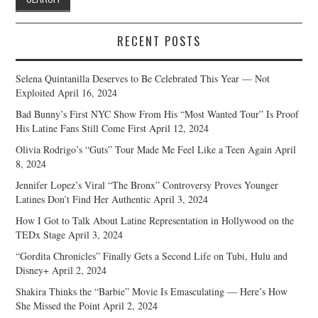
RECENT POSTS
Selena Quintanilla Deserves to Be Celebrated This Year — Not
Exploited
April 16, 2024
Bad Bunny’s First NYC Show From His “Most Wanted Tour” Is Proof
His Latine Fans Still Come First
April 12, 2024
Olivia Rodrigo’s “Guts” Tour Made Me Feel Like a Teen Again
April
8, 2024
Jennifer Lopez’s Viral “The Bronx” Controversy Proves Younger
Latines Don’t Find Her Authentic
April 3, 2024
How I Got to Talk About Latine Representation in Hollywood on the
TEDx Stage
April 3, 2024
“Gordita Chronicles” Finally Gets a Second Life on Tubi, Hulu and
Disney+
April 2, 2024
Shakira Thinks the “Barbie” Movie Is Emasculating — Here’s How
She Missed the Point
April 2, 2024