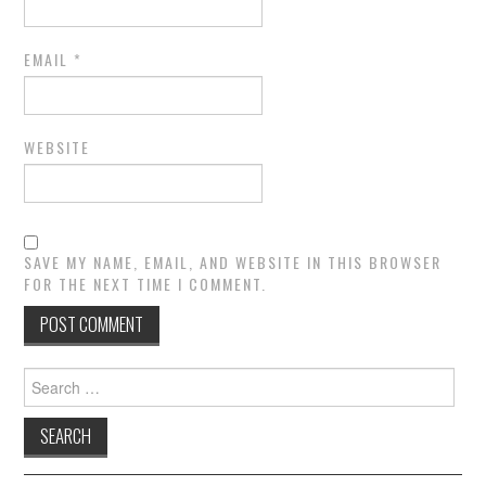
EMAIL
*
WEBSITE
SAVE MY NAME, EMAIL, AND WEBSITE IN THIS BROWSER
FOR THE NEXT TIME I COMMENT.
Search
for: