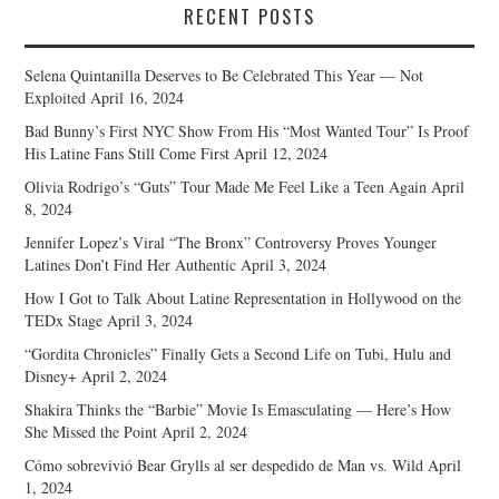
RECENT POSTS
Selena Quintanilla Deserves to Be Celebrated This Year — Not
Exploited
April 16, 2024
Bad Bunny’s First NYC Show From His “Most Wanted Tour” Is Proof
His Latine Fans Still Come First
April 12, 2024
Olivia Rodrigo’s “Guts” Tour Made Me Feel Like a Teen Again
April
8, 2024
Jennifer Lopez’s Viral “The Bronx” Controversy Proves Younger
Latines Don’t Find Her Authentic
April 3, 2024
How I Got to Talk About Latine Representation in Hollywood on the
TEDx Stage
April 3, 2024
“Gordita Chronicles” Finally Gets a Second Life on Tubi, Hulu and
Disney+
April 2, 2024
Shakira Thinks the “Barbie” Movie Is Emasculating — Here’s How
She Missed the Point
April 2, 2024
Cómo sobrevivió Bear Grylls al ser despedido de Man vs. Wild
April
1, 2024