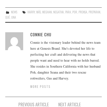
NEWS
HARRY
,
MÁS
,
MEGHAN
,
NEGATIVA
,
PARA
,
POR
,
PRENSA
,
PREPARAN
,
QUÉ
,
UNA
CONNIE CHU
Connie is the visionary leader behind the news team
here at Genesis Brand. She's devoted her life to
perfecting her craft and delivering the news that
people want and need to hear with no holds barred.
She resides in Southern California with her husband
Poh, daughter Seana and their two rescue
rottweilers, Gus and Harvey.
MORE POSTS
Post
PREVIOUS ARTICLE
NEXT ARTICLE