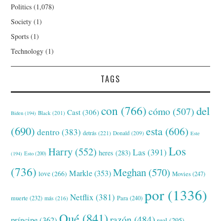
Politics
(1,078)
Society
(1)
Sports
(1)
Technology
(1)
TAGS
con
(766)
del
cómo
(507)
Cast
(306)
Black
(201)
Biden
(194)
(690)
esta
(606)
dentro
(383)
detrás
(221)
Donald
(209)
Este
Los
Harry
(552)
Las
(391)
heres
(283)
(194)
Esto
(200)
(736)
Meghan
(570)
Markle
(353)
love
(266)
Movies
(247)
por
(1336)
Netflix
(381)
muerte
(232)
Para
(240)
más
(216)
Qué
(841)
razón
(484)
príncipe
(362)
real
(295)