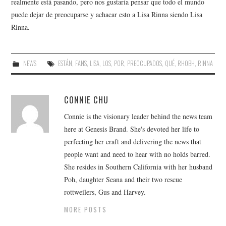
realmente está pasando, pero nos gustaría pensar que todo el mundo
puede dejar de preocuparse y achacar esto a Lisa Rinna siendo Lisa
Rinna.
NEWS
ESTÁN
,
FANS
,
LISA
,
LOS
,
POR
,
PREOCUPADOS
,
QUÉ
,
RHOBH
,
RINNA
CONNIE CHU
Connie is the visionary leader behind the news team
here at Genesis Brand. She's devoted her life to
perfecting her craft and delivering the news that
people want and need to hear with no holds barred.
She resides in Southern California with her husband
Poh, daughter Seana and their two rescue
rottweilers, Gus and Harvey.
MORE POSTS