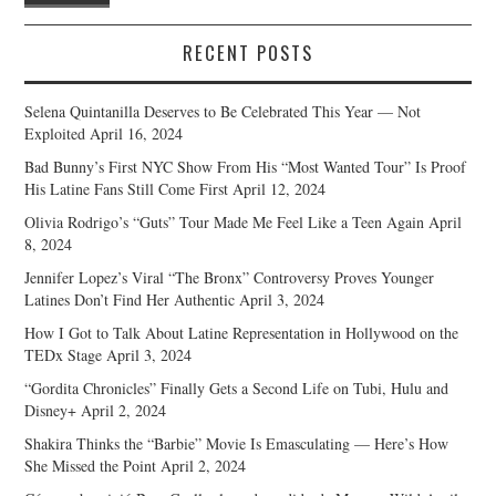
RECENT POSTS
Selena Quintanilla Deserves to Be Celebrated This Year — Not
Exploited
April 16, 2024
Bad Bunny’s First NYC Show From His “Most Wanted Tour” Is Proof
His Latine Fans Still Come First
April 12, 2024
Olivia Rodrigo’s “Guts” Tour Made Me Feel Like a Teen Again
April
8, 2024
Jennifer Lopez’s Viral “The Bronx” Controversy Proves Younger
Latines Don’t Find Her Authentic
April 3, 2024
How I Got to Talk About Latine Representation in Hollywood on the
TEDx Stage
April 3, 2024
“Gordita Chronicles” Finally Gets a Second Life on Tubi, Hulu and
Disney+
April 2, 2024
Shakira Thinks the “Barbie” Movie Is Emasculating — Here’s How
She Missed the Point
April 2, 2024