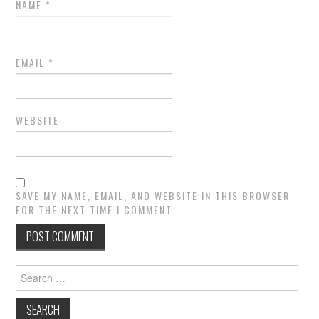
NAME
*
EMAIL
*
WEBSITE
SAVE MY NAME, EMAIL, AND WEBSITE IN THIS BROWSER
FOR THE NEXT TIME I COMMENT.
Search
for: