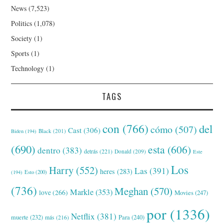
News
(7,523)
Politics
(1,078)
Society
(1)
Sports
(1)
Technology
(1)
TAGS
con
(766)
del
cómo
(507)
Cast
(306)
Black
(201)
Biden
(194)
(690)
esta
(606)
dentro
(383)
detrás
(221)
Donald
(209)
Este
Los
Harry
(552)
Las
(391)
heres
(283)
(194)
Esto
(200)
(736)
Meghan
(570)
Markle
(353)
love
(266)
Movies
(247)
por
(1336)
Netflix
(381)
muerte
(232)
Para
(240)
más
(216)