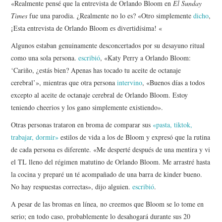
«Realmente pensé que la entrevista de Orlando Bloom en
El Sunday
Times
fue una parodia. ¿Realmente no lo es? «Otro simplemente
dicho
,
¡Esta entrevista de Orlando Bloom es divertidísima! «
Algunos estaban genuinamente desconcertados por su desayuno ritual
como una sola persona.
escribió
, «Katy Perry a Orlando Bloom:
‘Cariño, ¿estás bien? Apenas has tocado tu aceite de octanaje
cerebral’», mientras que otra persona
intervino
, «Buenos días a todos
excepto al aceite de octanaje cerebral de Orlando Bloom. Estoy
teniendo cheerios y los gano simplemente existiendo».
Otras personas trataron en broma de comparar sus
«pasta, tiktok,
trabajar, dormir»
estilos de vida a los de Bloom y expresó que la rutina
de cada persona es diferente. «Me desperté después de una mentira y vi
el TL lleno del régimen matutino de Orlando Bloom. Me arrastré hasta
la cocina y preparé un té acompañado de una barra de kinder bueno.
No hay respuestas correctas», dijo alguien.
escribió
.
A pesar de las bromas en línea, no creemos que Bloom se lo tome en
serio; en todo caso, probablemente lo desahogará durante sus 20