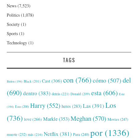
News
(7,523)
Politics
(1,078)
Society
(1)
Sports
(1)
Technology
(1)
TAGS
con
(766)
del
cómo
(507)
Cast
(306)
Black
(201)
Biden
(194)
(690)
esta
(606)
dentro
(383)
detrás
(221)
Donald
(209)
Este
Los
Harry
(552)
Las
(391)
heres
(283)
(194)
Esto
(200)
(736)
Meghan
(570)
Markle
(353)
love
(266)
Movies
(247)
por
(1336)
Netflix
(381)
muerte
(232)
Para
(240)
más
(216)