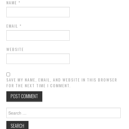
NAME
*
EMAIL
*
WEBSITE
SAVE MY NAME, EMAIL, AND WEBSITE IN THIS BROWSER
FOR THE NEXT TIME I COMMENT.
Search
for: