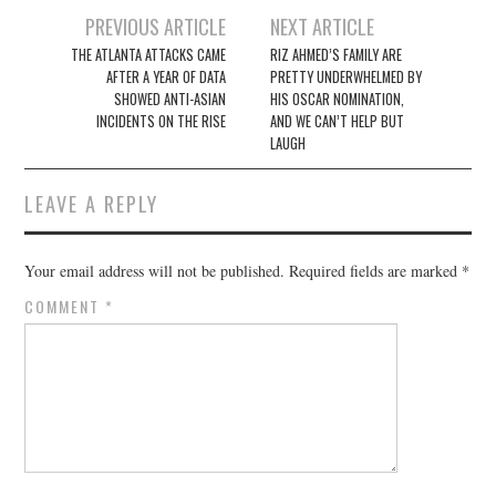
Post
PREVIOUS ARTICLE
NEXT ARTICLE
navigation
THE ATLANTA ATTACKS CAME
RIZ AHMED’S FAMILY ARE
AFTER A YEAR OF DATA
PRETTY UNDERWHELMED BY
SHOWED ANTI-ASIAN
HIS OSCAR NOMINATION,
INCIDENTS ON THE RISE
AND WE CAN’T HELP BUT
LAUGH
LEAVE A REPLY
Your email address will not be published.
Required fields are marked
*
COMMENT
*