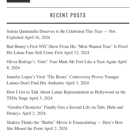
RECENT POSTS
Selena Quintanilla Deserves to Be Celebrated This Year — Not
Exploited
April 16, 2024
Bad Bunny’s First NYC Show From His “Most Wanted Tour” Is Proof
His Latine Fans Still Come First
April 12, 2024
Olivia Rodrigo’s “Guts” Tour Made Me Feel Like a Teen Again
April
8, 2024
Jennifer Lopez’s Viral “The Bronx” Controversy Proves Younger
Latines Don’t Find Her Authentic
April 3, 2024
How I Got to Talk About Latine Representation in Hollywood on the
TEDx Stage
April 3, 2024
“Gordita Chronicles” Finally Gets a Second Life on Tubi, Hulu and
Disney+
April 2, 2024
Shakira Thinks the “Barbie” Movie Is Emasculating — Here’s How
She Missed the Point
April 2, 2024