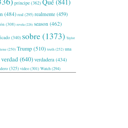
336)
Qué
(841)
príncipe
(362)
ón
(484)
realmente
(459)
real
(295)
season
(462)
ión
(308)
revela
(226)
sobre
(1373)
ficado
(340)
Taylor
Trump
(510)
una
tiene
(250)
truth
(252)
verdad
(640)
verdadera
(434)
adero
(325)
video
(301)
Watch
(294)