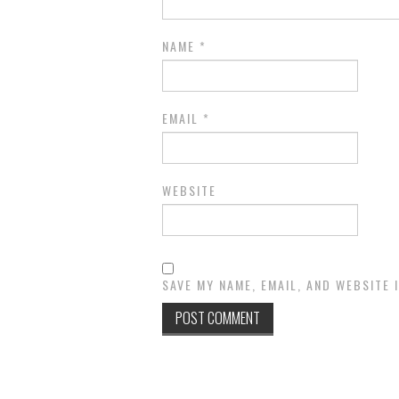
NAME
*
EMAIL
*
WEBSITE
SAVE MY NAME, EMAIL, AND WEBSITE 