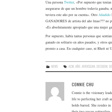
Una persona
Twitter
, «Por supuesto que tenía
asegurarse de que un hombre todavía ganaba, n
tuviera este año por su cuenta». Otro
Añadido
l
GANADORES de artista del año lmao??? no pod
«Es absolutamente apropiado que una mujer ga
Por supuesto, había tantas personas que sentí
ganado en solitario en años pasados, y otros q
premio a casa. En cualquier caso, ni Rhett ni 
NEWS
ACM
,
AÑO
,
ARRIESGAN
,
DECISION
,
DE
CONNIE CHU
Connie is the visionary lead
life to perfecting her craft
holds barred. She resides i
their two rescue rottweilers