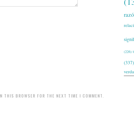
(1
raz
relac
signi
(226)
(337)
verd
IN THIS BROWSER FOR THE NEXT TIME I COMMENT.