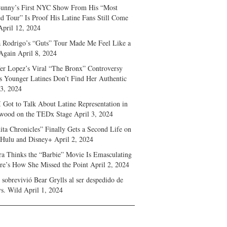
unny’s First NYC Show From His “Most
d Tour” Is Proof His Latine Fans Still Come
April 12, 2024
a Rodrigo’s “Guts” Tour Made Me Feel Like a
Again
April 8, 2024
fer Lopez’s Viral “The Bronx” Controversy
s Younger Latines Don’t Find Her Authentic
 3, 2024
 Got to Talk About Latine Representation in
wood on the TEDx Stage
April 3, 2024
ita Chronicles” Finally Gets a Second Life on
 Hulu and Disney+
April 2, 2024
ra Thinks the “Barbie” Movie Is Emasculating
e’s How She Missed the Point
April 2, 2024
sobrevivió Bear Grylls al ser despedido de
s. Wild
April 1, 2024