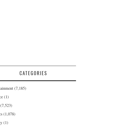
CATEGORIES
tainment
(7,185)
ce
(1)
(7,523)
cs
(1,078)
ty
(1)