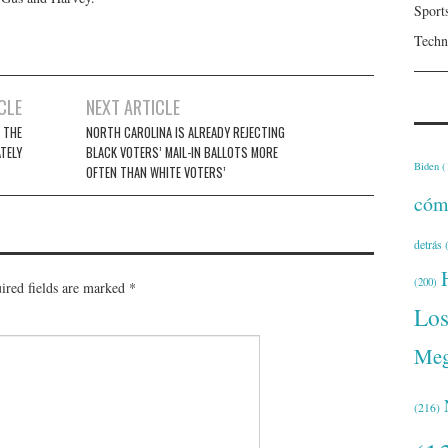
Sport
Techn
CLE
NEXT ARTICLE
 THE
NORTH CAROLINA IS ALREADY REJECTING
TELY
BLACK VOTERS’ MAIL-IN BALLOTS MORE
Biden
(
OFTEN THAN WHITE VOTERS’
cóm
detrás
(
(200)
ired fields are marked
*
Lo
Meg
(216)