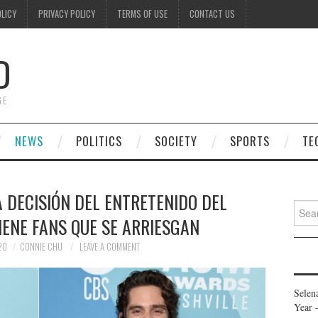
OLICY
PRIVACY POLICY
TERMS OF USE
CONTACT US
D
GE
NEWS
POLITICS
SOCIETY
SPORTS
TE
 DECISIÓN DEL ENTRETENIDO DEL
Searc
IENE FANS QUE SE ARRIESGAN
for:
20
CONNIE CHU
LEAVE A COMMENT
Selen
Year 