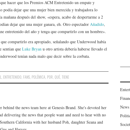
n que hacer que los Premios ACM Entretenido un empate y
o podía dejar que una mujer bien merecida y trabajadora lo
a mañana después del show, «espera, acabo de despertarme a 2
ían dejar que una mujer ganara, eh. Otro espectador
Añadido
,
ne entretenido del año y tenga que compartirlo con un hombre».
an que compartirlo era apropiado, señalando que Underwood había
ue sentían que
Luke Bryan
u otro artista debería haberse llevado el
Underwood tenían nada malo que decir sobre la corbata.
L
,
ENTRETENIDO
,
FANS
,
POLÉMICA
,
POR
,
QUÉ
,
TIENE
Enter
Finan
News
er behind the news team here at Genesis Brand. She's devoted her
 and delivering the news that people want and need to hear with no
Politi
n Southern California with her husband Poh, daughter Seana and
Socie
, Gus and Harvey.