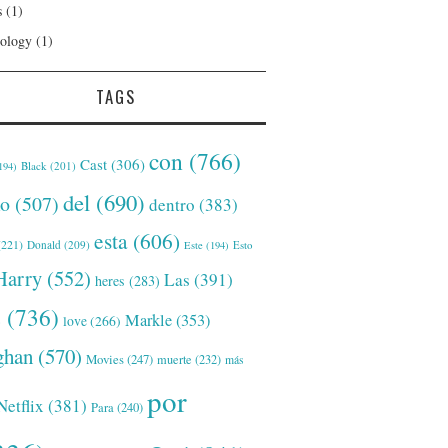
s
(1)
ology
(1)
TAGS
con
(766)
Cast
(306)
Black
(201)
194)
del
(690)
o
(507)
dentro
(383)
esta
(606)
221)
Donald
(209)
Este
(194)
Esto
Harry
(552)
Las
(391)
heres
(283)
s
(736)
Markle
(353)
love
(266)
han
(570)
Movies
(247)
muerte
(232)
más
por
Netflix
(381)
Para
(240)