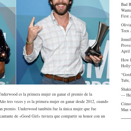
Bad B
Wante
First
Olivi
Teen 
Jenni
Prove
April
How I
Holly
“Gord
Tubi,
Shaki
e Underwood es la primera mujer en ganar el premio de la
— Her
ño tres veces y es la primera mujer en ganar desde 2012, cuando
Cómo 
gran premio. Underwood también fue la única mujer que fue
Man v
 cantante de «Good Girl» tuviera que compartir su honor con un