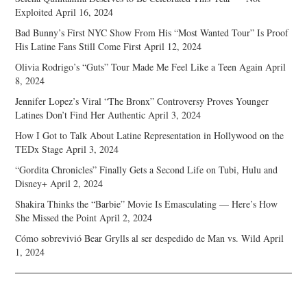
Exploited
April 16, 2024
Bad Bunny’s First NYC Show From His “Most Wanted Tour” Is Proof
His Latine Fans Still Come First
April 12, 2024
Olivia Rodrigo’s “Guts” Tour Made Me Feel Like a Teen Again
April
8, 2024
Jennifer Lopez’s Viral “The Bronx” Controversy Proves Younger
Latines Don’t Find Her Authentic
April 3, 2024
How I Got to Talk About Latine Representation in Hollywood on the
TEDx Stage
April 3, 2024
“Gordita Chronicles” Finally Gets a Second Life on Tubi, Hulu and
Disney+
April 2, 2024
Shakira Thinks the “Barbie” Movie Is Emasculating — Here’s How
She Missed the Point
April 2, 2024
Cómo sobrevivió Bear Grylls al ser despedido de Man vs. Wild
April
1, 2024