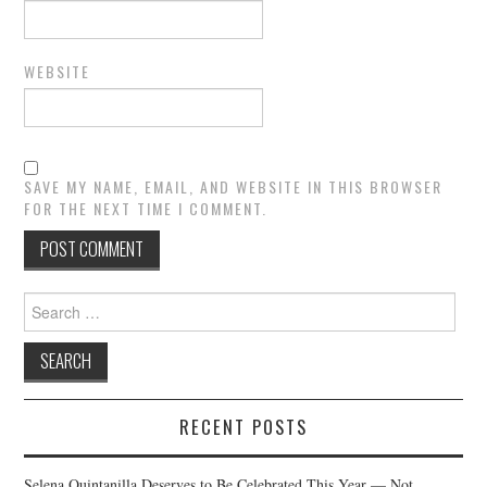
WEBSITE
SAVE MY NAME, EMAIL, AND WEBSITE IN THIS BROWSER
FOR THE NEXT TIME I COMMENT.
Search
for:
RECENT POSTS
Selena Quintanilla Deserves to Be Celebrated This Year — Not