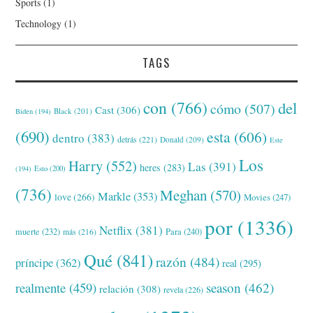
Sports
(1)
Technology
(1)
TAGS
con
(766)
del
cómo
(507)
Cast
(306)
Black
(201)
Biden
(194)
(690)
esta
(606)
dentro
(383)
detrás
(221)
Donald
(209)
Este
Los
Harry
(552)
Las
(391)
heres
(283)
(194)
Esto
(200)
(736)
Meghan
(570)
Markle
(353)
love
(266)
Movies
(247)
por
(1336)
Netflix
(381)
muerte
(232)
Para
(240)
más
(216)
Qué
(841)
razón
(484)
príncipe
(362)
real
(295)
realmente
(459)
season
(462)
relación
(308)
revela
(226)