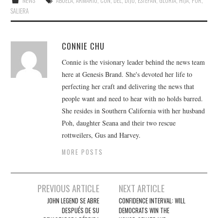
NEWS
ABUELA
,
ARMARIO
,
CON
,
DEL
,
DIJO
,
ESTEFAN
,
GLORIA
,
HIJA
,
POR
,
SALIERA
CONNIE CHU
Connie is the visionary leader behind the news team
here at Genesis Brand. She's devoted her life to
perfecting her craft and delivering the news that
people want and need to hear with no holds barred.
She resides in Southern California with her husband
Poh, daughter Seana and their two rescue
rottweilers, Gus and Harvey.
MORE POSTS
Post
PREVIOUS ARTICLE
NEXT ARTICLE
navigation
JOHN LEGEND SE ABRE
CONFIDENCE INTERVAL: WILL
DESPUÉS DE SU
DEMOCRATS WIN THE