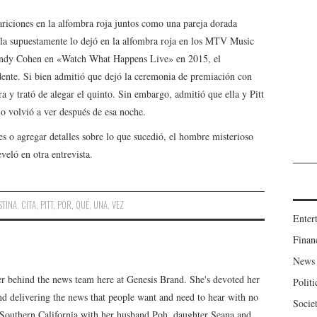
riciones en la alfombra roja juntos como una pareja dorada
ella supuestamente lo dejó en la alfombra roja en los MTV Music
Andy Cohen en «Watch What Happens Live» en 2015, el
dente. Si bien admitió que dejó la ceremonia de premiación con
 y trató de alegar el quinto. Sin embargo, admitió que ella y Pitt
o volvió a ver después de esa noche.
 o agregar detalles sobre lo que sucedió, el hombre misterioso
veló en otra entrevista.
STINA
,
CITA
,
PITT
,
POR
,
QUÉ
,
UNA
,
VEZ
Enter
Finan
News
er behind the news team here at Genesis Brand. She's devoted her
Politi
 and delivering the news that people want and need to hear with no
Socie
n Southern California with her husband Poh, daughter Seana and