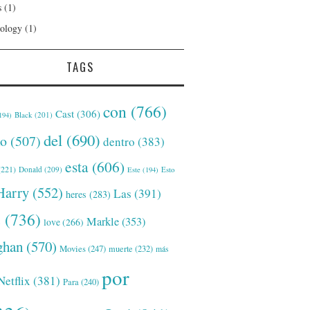
s
(1)
ology
(1)
TAGS
con
(766)
Cast
(306)
Black
(201)
194)
del
(690)
o
(507)
dentro
(383)
esta
(606)
221)
Donald
(209)
Este
(194)
Esto
Harry
(552)
Las
(391)
heres
(283)
s
(736)
Markle
(353)
love
(266)
han
(570)
Movies
(247)
muerte
(232)
más
por
Netflix
(381)
Para
(240)