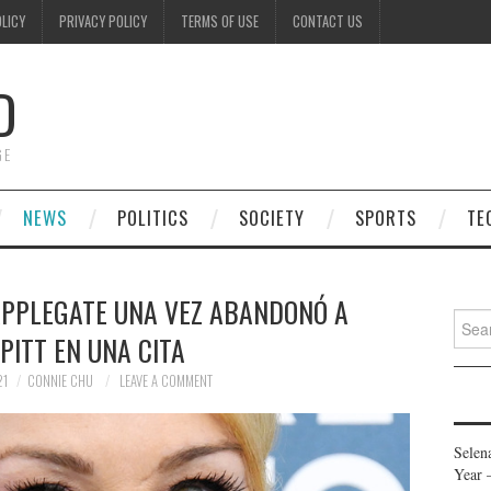
OLICY
PRIVACY POLICY
TERMS OF USE
CONTACT US
D
GE
NEWS
POLITICS
SOCIETY
SPORTS
TE
APPLEGATE UNA VEZ ABANDONÓ A
Searc
PITT EN UNA CITA
for:
21
CONNIE CHU
LEAVE A COMMENT
Selen
Year 