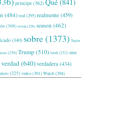
336)
Qué
(841)
príncipe
(362)
ón
(484)
realmente
(459)
real
(295)
season
(462)
ión
(308)
revela
(226)
sobre
(1373)
ficado
(340)
Taylor
Trump
(510)
una
tiene
(250)
truth
(252)
verdad
(640)
verdadera
(434)
adero
(325)
video
(301)
Watch
(294)