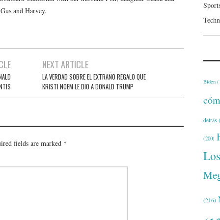
Sport
, Gus and Harvey.
Techn
CLE
NEXT ARTICLE
NALD
LA VERDAD SOBRE EL EXTRAÑO REGALO QUE
Biden
(
NTIS
KRISTI NOEM LE DIO A DONALD TRUMP
cóm
detrás
(
(200)
ired fields are marked
*
Lo
Meg
(216)