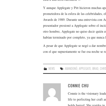
Y aunque Applegate y Pitt hicieron muchas apa
prometedora de la esfera de las celebridades, 
Awards de 1989. Durante una entrevista con 
presentador presionó a Applegate sobre el inci
otro hombre, Applegate no quiso decir quién era
habían terminado por completo, ya que nunca l
A pesar de que Applegate se negó a dar nombres
con el que supuestamente se fue esa noche se re
NEWS
ABANDONÓ
,
APPLEGATE
,
BRAD
,
CHRI
CONNIE CHU
Connie is the visionary lead
life to perfecting her craft
holds barred. She resides i