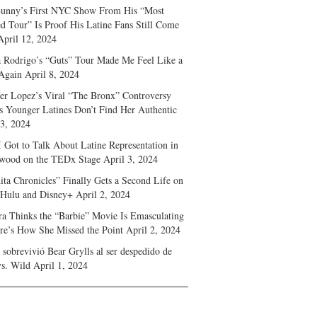
unny’s First NYC Show From His “Most
d Tour” Is Proof His Latine Fans Still Come
April 12, 2024
a Rodrigo’s “Guts” Tour Made Me Feel Like a
Again
April 8, 2024
fer Lopez’s Viral “The Bronx” Controversy
s Younger Latines Don’t Find Her Authentic
 3, 2024
 Got to Talk About Latine Representation in
wood on the TEDx Stage
April 3, 2024
ita Chronicles” Finally Gets a Second Life on
 Hulu and Disney+
April 2, 2024
ra Thinks the “Barbie” Movie Is Emasculating
e’s How She Missed the Point
April 2, 2024
sobrevivió Bear Grylls al ser despedido de
s. Wild
April 1, 2024