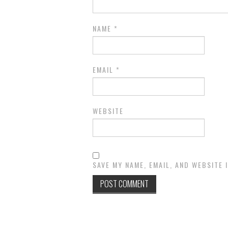
NAME
*
EMAIL
*
WEBSITE
SAVE MY NAME, EMAIL, AND WEBSITE 