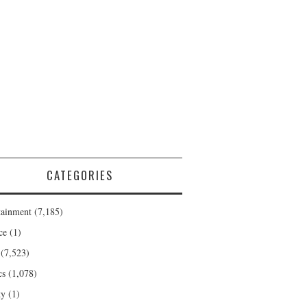
CATEGORIES
tainment
(7,185)
ce
(1)
(7,523)
cs
(1,078)
ty
(1)