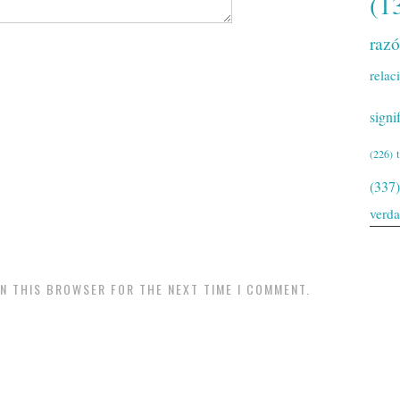
(1
raz
relac
signi
(226)
(337)
verd
IN THIS BROWSER FOR THE NEXT TIME I COMMENT.