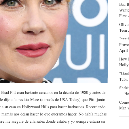
Bad B
Wante
First
Olivi
Teen 
Jenni
Prove
April
How I
Holly
“Gord
Tubi,
Shaki
 Brad Pitt eran bastante cercanos en la década de 1980 y antes de
— Her
 le dijo a la revista More (a través de USA Today) que Pitt, junto
Cómo 
a ir a su casa en Hollywood Hills para hacer barbacoas. Recordando
Man v
las mamás nos dejan hacer lo que queramos hacer. No había muchas
e me aseguré de ella sabía dónde estaba y yo siempre estaría en