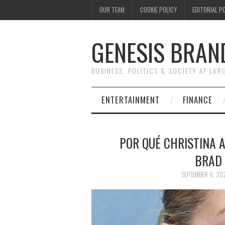
OUR TEAM
COOKIE POLICY
EDITORIAL P
GENESIS BRAN
BUSINESS, POLITICS & SOCIETY AT LAR
ENTERTAINMENT
FINANCE
POR QUÉ CHRISTINA 
BRAD 
SEPTEMBER 6, 20