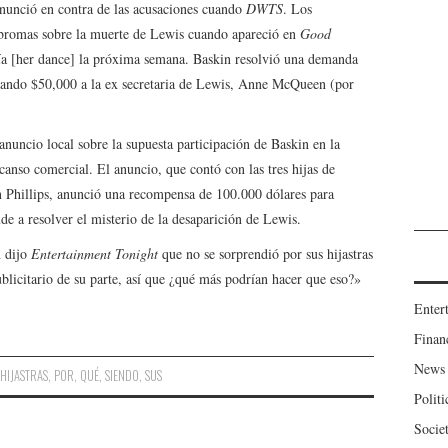
nunció en contra de las acusaciones cuando
DWTS
. Los
bromas sobre la muerte de Lewis cuando apareció en
Good
ía [her dance] la próxima semana. Baskin resolvió una demanda
gando $50,000 a la ex secretaria de Lewis, Anne McQueen (por
nuncio local sobre la supuesta participación de Baskin en la
anso comercial. El anuncio, que contó con las tres hijas de
 Phillips, anunció una recompensa de 100.000 dólares para
de a resolver el misterio de la desaparición de Lewis.
n dijo
Entertainment Tonight
que no se sorprendió por sus hijastras
ublicitario de su parte, así que ¿qué más podrían hacer que eso?»
Enter
Finan
News
,
HIJASTRAS
,
POR
,
QUÉ
,
SIENDO
,
SUS
Politi
Socie