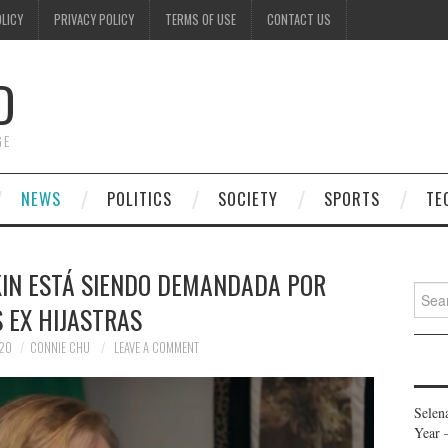
OLICY
PRIVACY POLICY
TERMS OF USE
CONTACT US
D
GE
NEWS
POLITICS
SOCIETY
SPORTS
TE
KIN ESTÁ SIENDO DEMANDADA POR
Searc
 EX HIJASTRAS
for:
020
CONNIE CHU
LEAVE A COMMENT
Selen
Year 