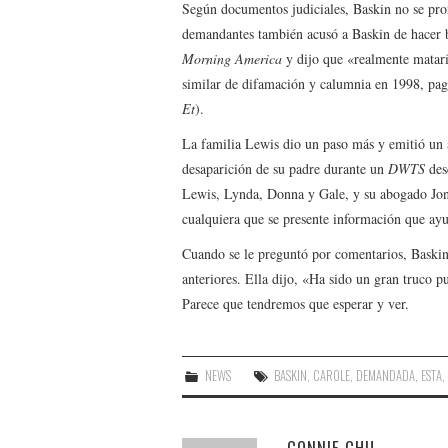
Según documentos judiciales, Baskin no se pro
demandantes también acusó a Baskin de hacer 
Morning America
y dijo que «realmente matar
similar de difamación y calumnia en 1998, pa
Et
).
La familia Lewis dio un paso más y emitió un a
desaparición de su padre durante un
DWTS
desc
Lewis, Lynda, Donna y Gale, y su abogado Jon
cualquiera que se presente información que ayu
Cuando se le preguntó por comentarios, Baski
anteriores. Ella dijo, «Ha sido un gran truco p
Parece que tendremos que esperar y ver.
NEWS
BASKIN
,
CAROLE
,
DEMANDADA
,
ESTA
CONNIE CHU