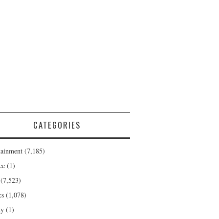
CATEGORIES
tainment
(7,185)
ce
(1)
(7,523)
cs
(1,078)
ty
(1)