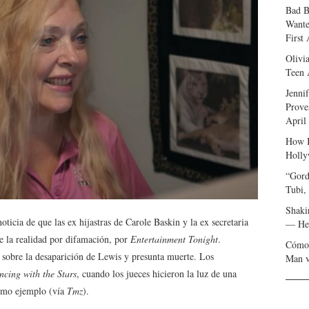
Bad B
Wante
First
Olivi
Teen 
Jenni
Prove
April
How I
Holly
“Gord
Tubi,
Shaki
oticia de que las ex hijastras de Carole Baskin y la ex secretaria
— Her
e la realidad por difamación, por
Entertainment Tonight
.
Cómo 
sobre la desaparición de Lewis y presunta muerte. Los
Man v
cing with the Stars
, cuando los jueces hicieron la luz de una
como ejemplo (vía
Tmz
).