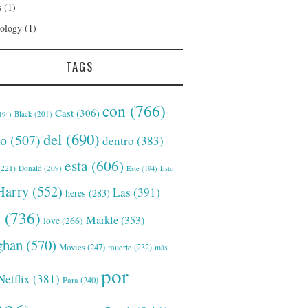
s
(1)
ology
(1)
TAGS
con
(766)
Cast
(306)
Black
(201)
194)
del
(690)
o
(507)
dentro
(383)
esta
(606)
221)
Donald
(209)
Este
(194)
Esto
Harry
(552)
Las
(391)
heres
(283)
s
(736)
Markle
(353)
love
(266)
han
(570)
Movies
(247)
muerte
(232)
más
por
Netflix
(381)
Para
(240)