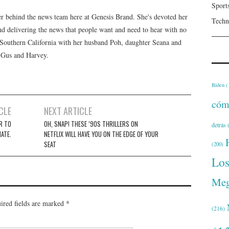
Sport
er behind the news team here at Genesis Brand. She's devoted her
Techn
 and delivering the news that people want and need to hear with no
n Southern California with her husband Poh, daughter Seana and
, Gus and Harvey.
Biden
(
cóm
CLE
NEXT ARTICLE
R TO
OH, SNAP! THESE ’90S THRILLERS ON
detrás
(
ATE.
NETFLIX WILL HAVE YOU ON THE EDGE OF YOUR
SEAT
(200)
Lo
Meg
ired fields are marked
*
(216)