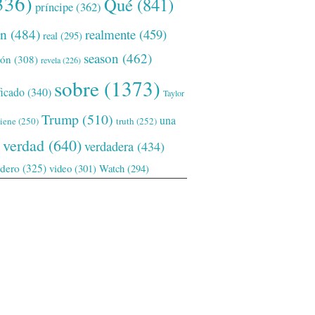
336)
Qué
(841)
príncipe
(362)
ón
(484)
realmente
(459)
real
(295)
season
(462)
ión
(308)
revela
(226)
sobre
(1373)
ficado
(340)
Taylor
Trump
(510)
una
tiene
(250)
truth
(252)
verdad
(640)
verdadera
(434)
adero
(325)
video
(301)
Watch
(294)