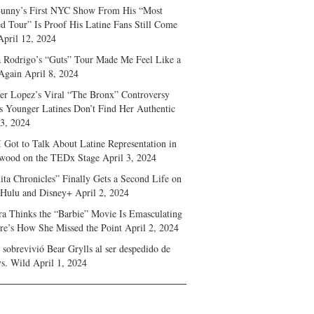
unny’s First NYC Show From His “Most
d Tour” Is Proof His Latine Fans Still Come
April 12, 2024
a Rodrigo’s “Guts” Tour Made Me Feel Like a
Again
April 8, 2024
fer Lopez’s Viral “The Bronx” Controversy
s Younger Latines Don’t Find Her Authentic
 3, 2024
 Got to Talk About Latine Representation in
wood on the TEDx Stage
April 3, 2024
ita Chronicles” Finally Gets a Second Life on
 Hulu and Disney+
April 2, 2024
ra Thinks the “Barbie” Movie Is Emasculating
e’s How She Missed the Point
April 2, 2024
sobrevivió Bear Grylls al ser despedido de
s. Wild
April 1, 2024