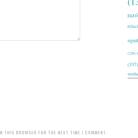
(1
raz
relac
signi
(226)
(337)
verd
IN THIS BROWSER FOR THE NEXT TIME I COMMENT.