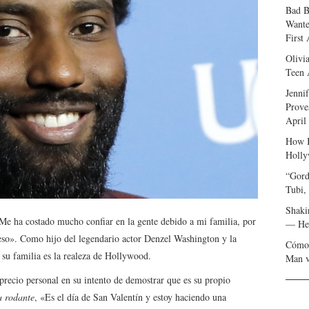
Bad B
Wante
First
Olivi
Teen 
Jenni
Prove
April
How I
Holly
“Gord
Tubi,
Shaki
e ha costado mucho confiar en la gente debido a mi familia, por
— Her
 eso». Como hijo del legendario actor Denzel Washington y la
Cómo 
 su familia es la realeza de Hollywood.
Man v
ecio personal en su intento de demostrar que es su propio
a rodante
, «Es el día de San Valentín y estoy haciendo una