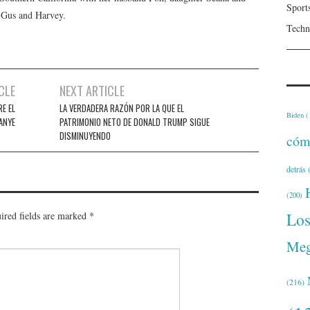
Sport
, Gus and Harvey.
Techn
CLE
NEXT ARTICLE
E EL
LA VERDADERA RAZÓN POR LA QUE EL
Biden
(
KANYE
PATRIMONIO NETO DE DONALD TRUMP SIGUE
DISMINUYENDO
cóm
detrás
(
(200)
Lo
ired fields are marked
*
Meg
(216)