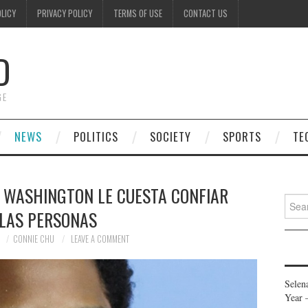
OLICY
PRIVACY POLICY
TERMS OF USE
CONTACT US
D
GE
NEWS
POLITICS
SOCIETY
SPORTS
TE
D WASHINGTON LE CUESTA CONFIAR
Searc
 LAS PERSONAS
for:
1
CONNIE CHU
LEAVE A COMMENT
Selen
Year 