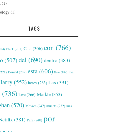
s
(1)
ology
(1)
TAGS
con
(766)
Cast
(306)
Black
(201)
194)
del
(690)
o
(507)
dentro
(383)
esta
(606)
221)
Donald
(209)
Este
(194)
Esto
Harry
(552)
Las
(391)
heres
(283)
s
(736)
Markle
(353)
love
(266)
han
(570)
Movies
(247)
muerte
(232)
más
por
Netflix
(381)
Para
(240)