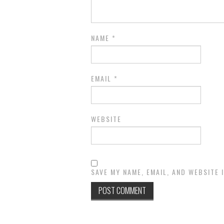
NAME
*
EMAIL
*
WEBSITE
SAVE MY NAME, EMAIL, AND WEBSITE 