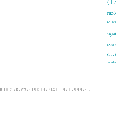
(1
raz
relac
signi
(226)
(337)
verd
IN THIS BROWSER FOR THE NEXT TIME I COMMENT.