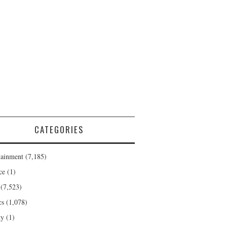
CATEGORIES
tainment
(7,185)
ce
(1)
(7,523)
cs
(1,078)
ty
(1)