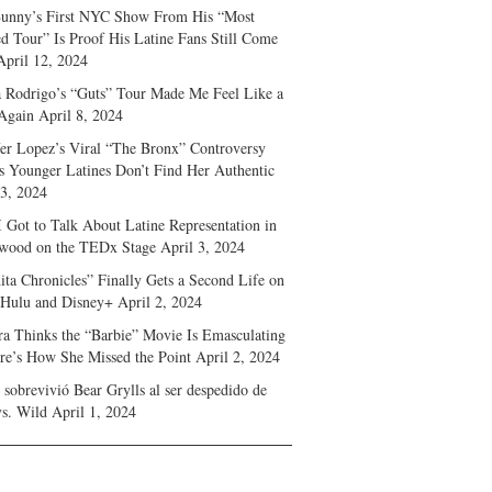
unny’s First NYC Show From His “Most
d Tour” Is Proof His Latine Fans Still Come
April 12, 2024
a Rodrigo’s “Guts” Tour Made Me Feel Like a
Again
April 8, 2024
fer Lopez’s Viral “The Bronx” Controversy
s Younger Latines Don’t Find Her Authentic
 3, 2024
 Got to Talk About Latine Representation in
wood on the TEDx Stage
April 3, 2024
ita Chronicles” Finally Gets a Second Life on
 Hulu and Disney+
April 2, 2024
ra Thinks the “Barbie” Movie Is Emasculating
e’s How She Missed the Point
April 2, 2024
sobrevivió Bear Grylls al ser despedido de
s. Wild
April 1, 2024