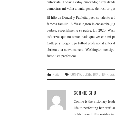
entrevista. Todavía estoy buscando; estoy dando
demostrar mi valía a tanta gente, demostrar q
El hijo de Denzel y Pauletta puso su talento a 
famosa familia. A Washington le encantaba juga
padres, especialmente su padre. En 2020, Was
esfuerzos que no tenían nada que ver con mi 
College y luego jugó fútbol profesional antes de
abriera una nueva carrera. Washington consig
futbolista profesional.
NEWS
CONFIAR
,
CUESTA
,
DAVID
,
JOHN
,
LAS
CONNIE CHU
Connie is the visionary lead
life to perfecting her craft
holds barred. She resides i