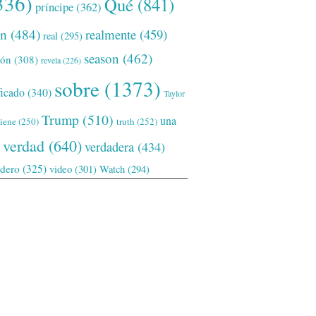
336)
Qué
(841)
príncipe
(362)
ón
(484)
realmente
(459)
real
(295)
season
(462)
ión
(308)
revela
(226)
sobre
(1373)
ficado
(340)
Taylor
Trump
(510)
una
tiene
(250)
truth
(252)
verdad
(640)
verdadera
(434)
adero
(325)
video
(301)
Watch
(294)