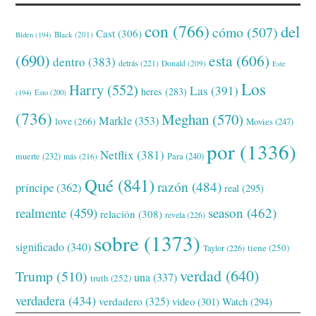
con
(766)
del
cómo
(507)
Cast
(306)
Black
(201)
Biden
(194)
(690)
esta
(606)
dentro
(383)
detrás
(221)
Donald
(209)
Este
Los
Harry
(552)
Las
(391)
heres
(283)
(194)
Esto
(200)
(736)
Meghan
(570)
Markle
(353)
love
(266)
Movies
(247)
por
(1336)
Netflix
(381)
muerte
(232)
Para
(240)
más
(216)
Qué
(841)
razón
(484)
príncipe
(362)
real
(295)
realmente
(459)
season
(462)
relación
(308)
revela
(226)
sobre
(1373)
significado
(340)
tiene
(250)
Taylor
(226)
verdad
(640)
Trump
(510)
una
(337)
truth
(252)
verdadera
(434)
verdadero
(325)
video
(301)
Watch
(294)