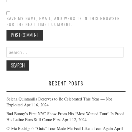
SAVE MY NAME, EMAIL, AND WEBSITE IN THIS BROWSER
FOR THE NEXT TIME I COMMENT.
Search
for:
RECENT POSTS
Selena Quintanilla Deserves to Be Celebrated This Year — Not
Exploited
April 16, 2024
Bad Bunny’s First NYC Show From His “Most Wanted Tour” Is Proof
His Latine Fans Still Come First
April 12, 2024
Olivia Rodrigo’s “Guts” Tour Made Me Feel Like a Teen Again
April