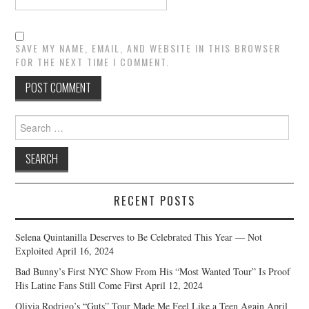
SAVE MY NAME, EMAIL, AND WEBSITE IN THIS BROWSER
FOR THE NEXT TIME I COMMENT.
Search
for:
RECENT POSTS
Selena Quintanilla Deserves to Be Celebrated This Year — Not
Exploited
April 16, 2024
Bad Bunny’s First NYC Show From His “Most Wanted Tour” Is Proof
His Latine Fans Still Come First
April 12, 2024
Olivia Rodrigo’s “Guts” Tour Made Me Feel Like a Teen Again
April