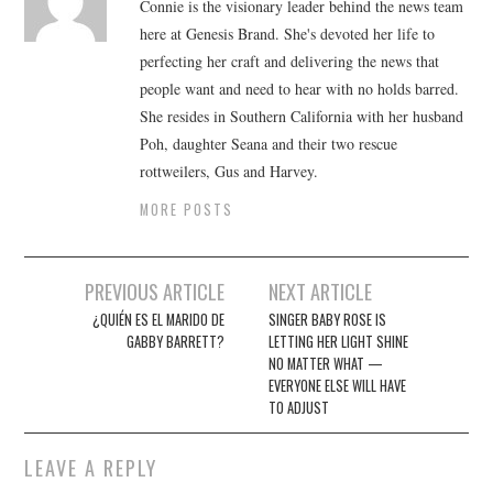
Connie is the visionary leader behind the news team
here at Genesis Brand. She's devoted her life to
perfecting her craft and delivering the news that
people want and need to hear with no holds barred.
She resides in Southern California with her husband
Poh, daughter Seana and their two rescue
rottweilers, Gus and Harvey.
MORE POSTS
Post
PREVIOUS ARTICLE
NEXT ARTICLE
navigation
¿QUIÉN ES EL MARIDO DE
SINGER BABY ROSE IS
GABBY BARRETT?
LETTING HER LIGHT SHINE
NO MATTER WHAT —
EVERYONE ELSE WILL HAVE
TO ADJUST
LEAVE A REPLY