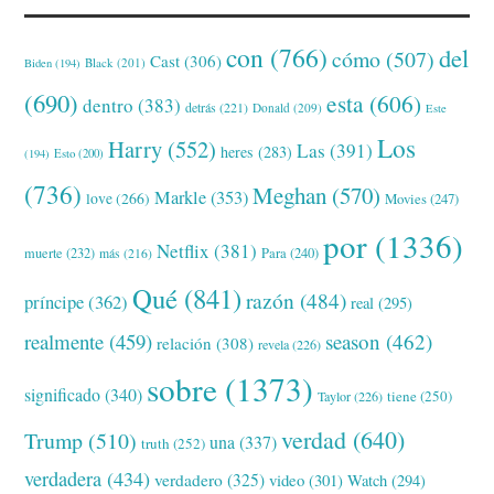
con
(766)
del
cómo
(507)
Cast
(306)
Black
(201)
Biden
(194)
(690)
esta
(606)
dentro
(383)
detrás
(221)
Donald
(209)
Este
Los
Harry
(552)
Las
(391)
heres
(283)
(194)
Esto
(200)
(736)
Meghan
(570)
Markle
(353)
love
(266)
Movies
(247)
por
(1336)
Netflix
(381)
muerte
(232)
Para
(240)
más
(216)
Qué
(841)
razón
(484)
príncipe
(362)
real
(295)
realmente
(459)
season
(462)
relación
(308)
revela
(226)
sobre
(1373)
significado
(340)
tiene
(250)
Taylor
(226)
verdad
(640)
Trump
(510)
una
(337)
truth
(252)
verdadera
(434)
verdadero
(325)
video
(301)
Watch
(294)