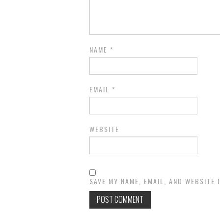
NAME
*
EMAIL
*
WEBSITE
SAVE MY NAME, EMAIL, AND WEBSITE 