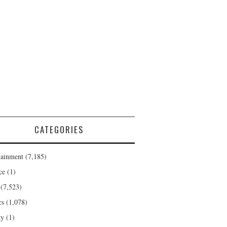
CATEGORIES
tainment
(7,185)
ce
(1)
(7,523)
cs
(1,078)
ty
(1)