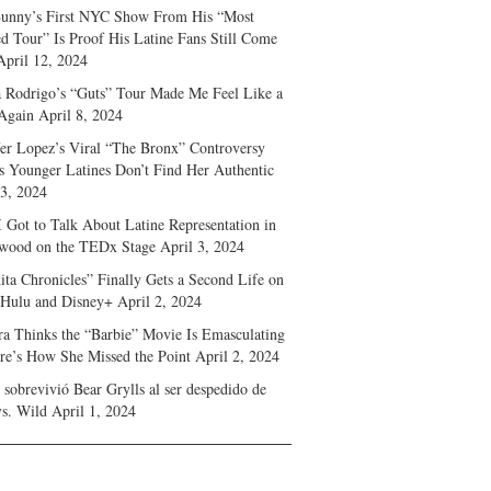
unny’s First NYC Show From His “Most
d Tour” Is Proof His Latine Fans Still Come
April 12, 2024
a Rodrigo’s “Guts” Tour Made Me Feel Like a
Again
April 8, 2024
fer Lopez’s Viral “The Bronx” Controversy
s Younger Latines Don’t Find Her Authentic
 3, 2024
 Got to Talk About Latine Representation in
wood on the TEDx Stage
April 3, 2024
ita Chronicles” Finally Gets a Second Life on
 Hulu and Disney+
April 2, 2024
ra Thinks the “Barbie” Movie Is Emasculating
e’s How She Missed the Point
April 2, 2024
sobrevivió Bear Grylls al ser despedido de
s. Wild
April 1, 2024