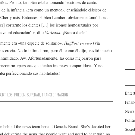
ños. Pronto, también estaba tomando lecciones de canto.
 de la infancia «era como un mentor», enseñándole clásicos de
 Cher y más. Entonces, si bien Lambert obviamente tomó la ruta
her] cortarme los dientes […] los íconos homosexuales por
tuve mi educación’ «, dijo
Variedad
. ¡Nunca duele!
emente era «una especie de solitario».
HuffPost en vivo
(vía
s crecía. No lo intimidaron, pero él, como él dijo, «evitó mucho
ntimidado. Aw. Afortunadamente, las cosas mejoraron para
encontrar «personas que tenían intereses compartidos». Y no
ba perfeccionando sus habilidades!
Enter
BERT
,
LOS
,
PUEDEN
,
SUPERAR
,
TRANSFORMACIÓN
Finan
News
Politi
er behind the news team here at Genesis Brand. She's devoted her
Socie
 and delivering the news that people want and need to hear with no