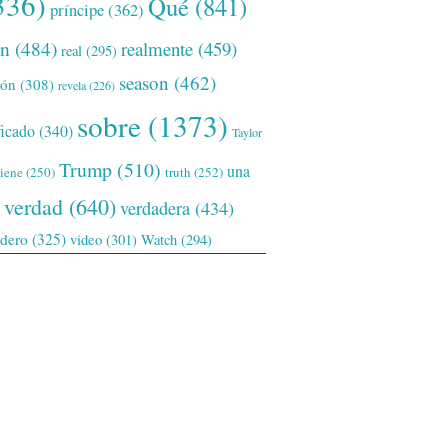
336)
Qué
(841)
príncipe
(362)
ón
(484)
realmente
(459)
real
(295)
season
(462)
ión
(308)
revela
(226)
sobre
(1373)
ficado
(340)
Taylor
Trump
(510)
una
tiene
(250)
truth
(252)
verdad
(640)
verdadera
(434)
adero
(325)
video
(301)
Watch
(294)