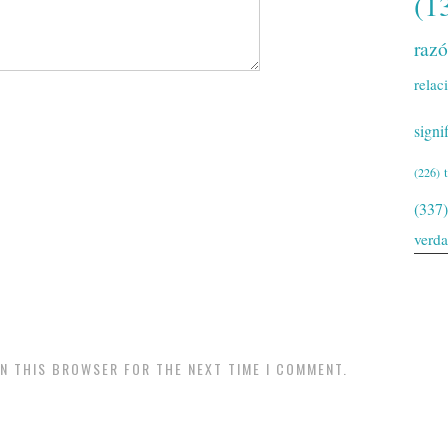
(1
raz
relac
signi
(226)
(337)
verd
IN THIS BROWSER FOR THE NEXT TIME I COMMENT.