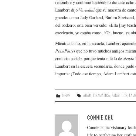
renombre y continuó haciéndolo durante ocho a
Lambert dijo
Variedad
que su maestra de canto
grandes como Judy Garland, Barbra Streisand,
del rockero, está bien versado. «Ella [my teac
excelencia, yo estaba como, ‘Oh, bueno, ya ob
Mientras tanto, en la escuela, Lambert aparent
PressParty
) que no tuvo muchos amigos mientra
contacto social» porque tenía miedo de
siendo
i
Lambert en la escuela secundaria, donde pudo 
importa: ¡Todo ese tiempo, Adam Lambert esta
NEWS
ADAM
,
DRAMÁTICA
,
FANÁTICOS
,
LAM
CONNIE CHU
Connie is the visionary lead
life to perfecting her craft