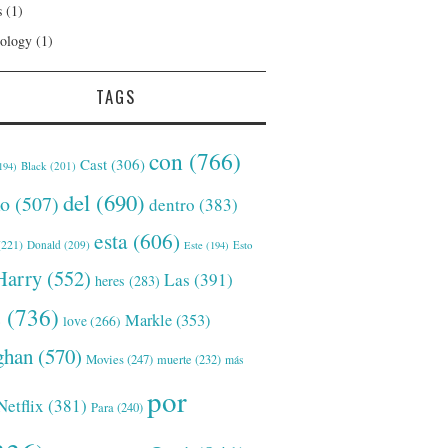
s
(1)
ology
(1)
TAGS
con
(766)
Cast
(306)
Black
(201)
194)
del
(690)
o
(507)
dentro
(383)
esta
(606)
221)
Donald
(209)
Este
(194)
Esto
Harry
(552)
Las
(391)
heres
(283)
s
(736)
Markle
(353)
love
(266)
han
(570)
Movies
(247)
muerte
(232)
más
por
Netflix
(381)
Para
(240)