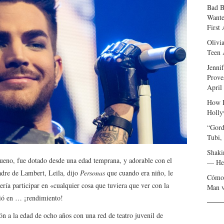
Bad B
Wante
First
Olivi
Teen 
Jenni
Prove
April
How I
Holly
“Gord
Tubi,
Shaki
no, fue dotado desde una edad temprana, y adorable con el
— Her
adre de Lambert, Leila, dijo
Personas
que cuando era niño, le
Cómo 
ería participar en «cualquier cosa que tuviera que ver con la
Man v
tió en … ¡rendimiento!
n a la edad de ocho años con una red de teatro juvenil de