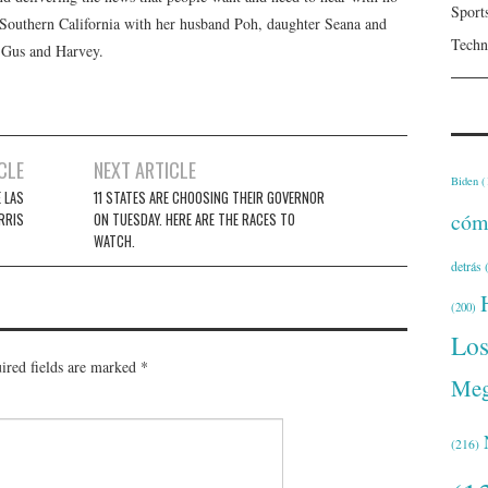
Sport
n Southern California with her husband Poh, daughter Seana and
Techn
, Gus and Harvey.
CLE
NEXT ARTICLE
Biden
(
 LAS
11 STATES ARE CHOOSING THEIR GOVERNOR
cóm
RRIS
ON TUESDAY. HERE ARE THE RACES TO
WATCH.
detrás
(
(200)
Lo
ired fields are marked
*
Meg
(216)