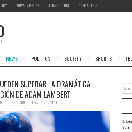
OLICY
PRIVACY POLICY
TERMS OF USE
CONTACT US
D
GE
NEWS
POLITICS
SOCIETY
SPORTS
TE
PUEDEN SUPERAR LA DRAMÁTICA
Searc
CIÓN DE ADAM LAMBERT
for:
20
CONNIE CHU
LEAVE A COMMENT
Selen
Year 